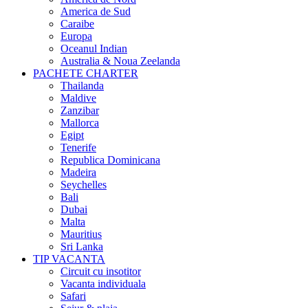
America de Sud
Caraibe
Europa
Oceanul Indian
Australia & Noua Zeelanda
PACHETE CHARTER
Thailanda
Maldive
Zanzibar
Mallorca
Egipt
Tenerife
Republica Dominicana
Madeira
Seychelles
Bali
Dubai
Malta
Mauritius
Sri Lanka
TIP VACANTA
Circuit cu insotitor
Vacanta individuala
Safari