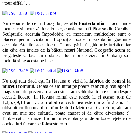
1,3,5,7,9,13 ani … am aflat că vechimea este din 2 în 2 ani. Eu
obișnuit cu licoarea din rafturile de la Metro sau Carrefour, aici am
avut un mic șoc cultural, poate cauzat și de către diversitate :).
Emblematic la muzeul romului este planșa unde ai toate rețetele de
cocktailuri în care se folosește rom.
Hemingway
a marcat profund existenta havanezilor. În cinstea
acestuia, locurile pe unde a locuit, poposit și scris au fost incluse
într-un circuit numit
”Drumul lui Hemingway”
.
Finca Vigia
este
punctul de maximă imprtanță pentru vizitatorii care fac acest circuit.
Un domeniu de 20 de acri dominat de o casă colonială cocoțată pe
o colină în San Francisco de Paula la 12 km sud-est de Havana.
Priveliștea pe care o ai asupra Havanei de la această înălțime este
”breathtaking”. Scriitorul a locuit în această proprietate timp de
aproape 20 de ani. Casa este încărcată de trofee, arme de foc, peste
9000 de cărți și opere de Picasso. Vestitul său vas de pescuit –
Pilar
este ancorat într-un pavilion separat al proprietății. Din păcate, vila
nu poate fi vizitată în interior dar este ok și așa deoarece geamurile
mari, în stil colonial, larg deschise, nu lasă prea multe secrete.