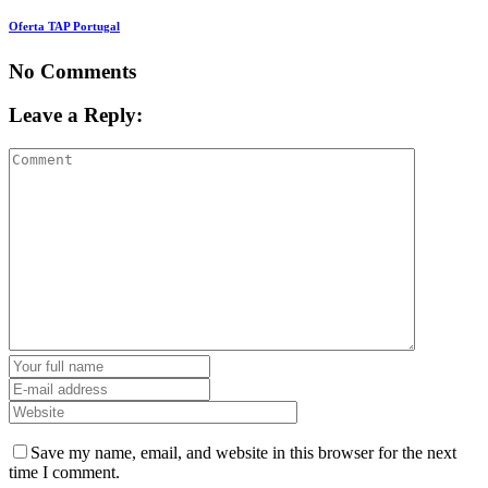
Save my name, email, and website in this browser for the next
time I comment.
Time limit is exhausted. Please reload CAPTCHA.
−
2
=
unu
Contacteaza-ne
Numele tău
Adresa ta de email
Subiect