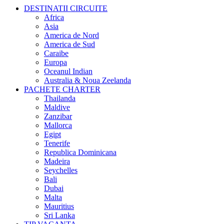
DESTINATII CIRCUITE
Africa
Asia
America de Nord
America de Sud
Caraibe
Europa
Oceanul Indian
Australia & Noua Zeelanda
PACHETE CHARTER
Thailanda
Maldive
Zanzibar
Mallorca
Egipt
Tenerife
Republica Dominicana
Madeira
Seychelles
Bali
Dubai
Malta
Mauritius
Sri Lanka