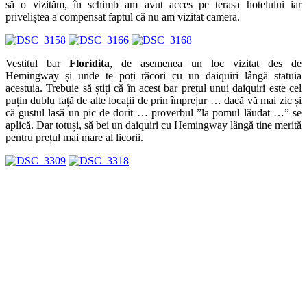
să o vizităm, în schimb am avut acces pe terasa hotelului iar
priveliștea a compensat faptul că nu am vizitat camera.
Vestitul bar
Floridita
, de asemenea un loc vizitat des de
Hemingway și unde te poți răcori cu un daiquiri lângă statuia
acestuia. Trebuie să știți că în acest bar prețul unui daiquiri este cel
puțin dublu față de alte locații de prin împrejur … dacă vă mai zic și
că gustul lasă un pic de dorit … proverbul ”la pomul lăudat …” se
aplică. Dar totuși, să bei un daiquiri cu Hemingway lângă tine merită
pentru prețul mai mare al licorii.