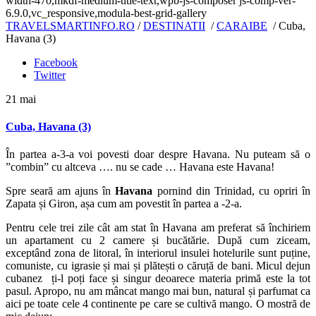
width-470,mkdf-medium-title-text,wpb-js-composer js-comp-ver-
6.9.0,vc_responsive,modula-best-grid-gallery
TRAVELSMARTINFO.RO
/
DESTINATII
/
CARAIBE
/
Cuba,
Havana (3)
Facebook
Twitter
21
mai
Cuba, Havana (3)
În partea a-3-a voi povesti doar despre Havana. Nu puteam să o
”combin” cu altceva …. nu se cade … Havana este Havana!
Spre seară am ajuns în
Havana
pornind din Trinidad, cu opriri în
Zapata și Giron, așa cum am povestit în partea a -2-a.
Pentru cele trei zile cât am stat în Havana am preferat să închiriem
un apartament cu 2 camere și bucătărie. După cum ziceam,
exceptând zona de litoral, în interiorul insulei hotelurile sunt puține,
comuniste, cu igrasie și mai și plătești o căruță de bani. Micul dejun
cubanez ți-l poți face și singur deoarece materia primă este la tot
pasul. Apropo, nu am mâncat mango mai bun, natural și parfumat ca
aici pe toate cele 4 continente pe care se cultivă mango. O mostră de