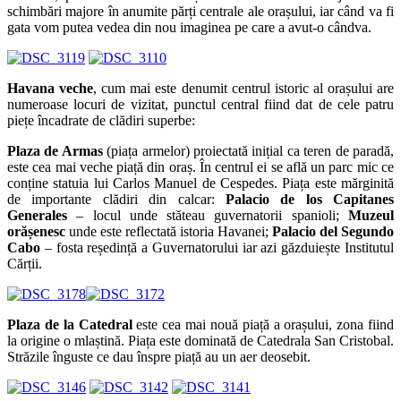
schimbări majore în anumite părți centrale ale orașului, iar când va fi
gata vom putea vedea din nou imaginea pe care a avut-o cândva.
Havana veche
, cum mai este denumit centrul istoric al orașului are
numeroase locuri de vizitat, punctul central fiind dat de cele patru
piețe încadrate de clădiri superbe:
Plaza de Armas
(piața armelor) proiectată inițial ca teren de paradă,
este cea mai veche piață din oraș. În centrul ei se află un parc mic ce
conține statuia lui Carlos Manuel de Cespedes. Piața este mărginită
de importante clădiri din calcar:
Palacio de los Capitanes
Generales
– locul unde stăteau guvernatorii spanioli;
Muzeul
orășenesc
unde este reflectată istoria Havanei;
Palacio del Segundo
Cabo
– fosta reședință a Guvernatorului iar azi găzduiește Institutul
Cărții.
Plaza de la Catedral
este cea mai nouă piață a orașului, zona fiind
la origine o mlaștină. Piața este dominată de Catedrala San Cristobal.
Străzile înguste ce dau înspre piață au un aer deosebit.