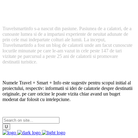
Cum a inceput TravelSmartInfo?
Travelsmartinfo s-a nascut din pasiune. Pasiunea de a calatori, de a
cunoaste lumea si de a impartasi experiente de neuitat adunate de
prin cele mai indepartate colturi ale lumii. La inceput,
Travelsmartinfo a fost un blog de calatorii unde am facut cunoscute
locurile minunate pe care le-am vazut in cele peste 147 de tari
vizitate pe parcursul a peste 25 ani de calatorii si promovare
destinatii turistice.
Numele Travel + Smart + Info este sugestiv pentru scopul initial al
proiectului, respectiv: informatii si idei de calatorie despre destinatii
originale, pe care oricine le poate vizita chiar avand un buget
moderat dar folosit cu intelepciune.