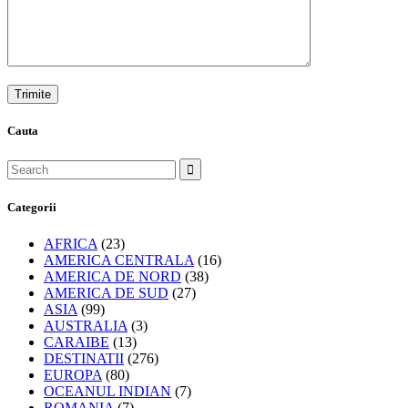
ASIA
(99)
AUSTRALIA
(3)
CARAIBE
(13)
DESTINATII
(276)
EUROPA
(80)
OCEANUL INDIAN
(7)
ROMANIA
(7)
Uncategorized
(17)
UTIL
(62)
Va inspiram calatoriile si cream impreuna cu dumneavoastra
vacante personalizate.
Telefon de urgenta: +40 725 432 749
Date de identificare
● Adresa: Str. Constelatiei nr. 5 Voluntari
● J2018001421238 ● CUI 39120428
● Capital social: 25.000 lei
● Licenta Numarul: 475/08.01.2019
● Certificat Manager in Turism nr. 161906/27.04.2018
● Titular – Luca Gabriel Mihail
● Polita de asigurare GERMAN ROMANIAN ASSURANCE SA
nr. 4766, valabilitate 12.12.2025 – 11.12.2026