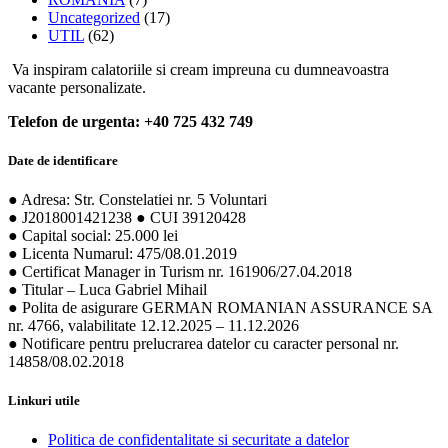
● Notificare pentru prelucrarea datelor cu caracter personal nr.
14858/08.02.2018
Linkuri utile
Politica de confidentalitate si securitate a datelor
Termeni si conditii
Contractul cadru cu turistul
Drepturile turistului in baza OG 2/2018
Licenta turism
Asigurare de insolventa
Certificat manager in turism
Ministerul Turismului
ANPC
Articole recente in blog
SAINT MALO Bretania – orasul corsarilor