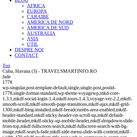
BLOG
AFRICA
EUROPA
CARAIBE
AMERICA DE NORD
AMERICA DE SUD
AUSTRALIA
ASIA
UTIL
DESPRE NOI
CONTACT
Top
Cuba, Havana (3) - TRAVELSMARTINFO.RO
fade
1778
wp-singular,post-template-default,single,single-post,postid-
1778,single-format-standard,wp-theme-voyagewp,mkd-core-
1.3.1,mkdf-social-login-1.4,mkdf-tours-1.4.3,voyage-ver-2.2,mkdf-
smooth-scroll,mkdf-smooth-page-transitions,mkdf-ajax,mkdf-grid-
1300,mkdf-blog-installed,mkdf-breadcrumbs-area-enabled,mkdf-
header-standard,mkdf-sticky-header-on-scroll-up,mkdf-default-
mobile-header,mkdf-sticky-up-mobile-header,mkdf-dropdown-slide-
from-top,mkdf-fullscreen-search,mkdf-fullscreen-search-with-bg-
image,mkdf-search-fade,mkdf-side-menu-slide-with-content,mkdf-