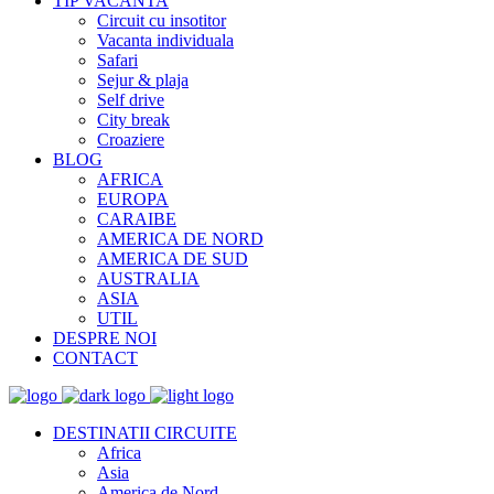
TIP VACANTA
Circuit cu insotitor
Vacanta individuala
Safari
Sejur & plaja
Self drive
City break
Croaziere
BLOG
AFRICA
EUROPA
CARAIBE
AMERICA DE NORD
AMERICA DE SUD
AUSTRALIA
ASIA
UTIL
DESPRE NOI
CONTACT
DESTINATII CIRCUITE
Africa
Asia
America de Nord