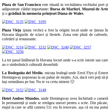
Plaza de San Francisco
este situată in vecinătatea vechiului port și
adăpostește clădiri importante:
Bursa de Marfuri
,
Muzeul de Arte
și o
grădină în memoria prințesei Diana de Wales
.
Plaza Vieja
(piata veche) a fost la origini locul unde se țineau în
Havana târgurile de sclavi și fiestele. Zona este plină de cafenele,
cofetării și restaurante.
La tot pasul întâlnești în Havana locuri unde s-a scris istorie sau care
au o simbolistică culturală deosebită:
La Bodeguita del Medio
, micuța bodegă unde Errol Flyn și Ernest
Hemingway poposeau la un pahar de mojito. Azi, dacă vrei poți să-ți
lași semnătura pe bar. Nu te va certa nimeni 🙂
Hotel
Ambos Mundos
, unde Hemingway avea închiriată o cameră
în permanență și unde se retrăgea uneori pentru a scrie. Din păcate,
etajul la care se află camera 511 era în renovare, așa că nu ma putut