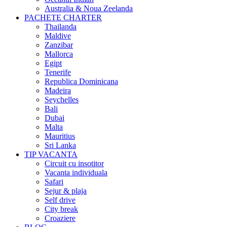
Australia & Noua Zeelanda
PACHETE CHARTER
Thailanda
Maldive
Zanzibar
Mallorca
Egipt
Tenerife
Republica Dominicana
Madeira
Seychelles
Bali
Dubai
Malta
Mauritius
Sri Lanka
TIP VACANTA
Circuit cu insotitor
Vacanta individuala
Safari
Sejur & plaja
Self drive
City break
Croaziere