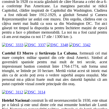
construit în 1928 cu ocazia găzduirii de către Havana a celei de-a 6-
a conferințe Pan Americane. La marginea parcului se ridică
Capitoliul, clădire inspirată de Capitoliul din Washington. Cladirea
a fost ridicată între 1912-1929, a găzduit Senatul și Camera
Reprezentanților iar astăzi este muzeu. Din orgoliu, clădirea este cu
câțiva metri mai înaltă ca sora sa din Washington DC. Tot aici
găsești tot timpul la dispoziția ta pentru închiriere mașini de epocă
pentru a face o plimbare memorabilă. La noi nu a fost cazul pentru
că am avut mașina cu noi 17 zile / 1300 km :).
Castelul El Morro
și
fortăreața La Cabana
, formează cel mai
mare complex militar spaniol din cele două Americi. Simbol al
guvernării spaniole pentru mai mult de trei secole, acest
impresionant bastion construit între 1764-1774, sub forma unui
triunghi, se întinde pe 10 hectare. Merită vizitat acest sit istoric mai
ales ca de acolo poți avea o vedere superbă asupra orașului. Mie
personal mi-a plăcut foarte mult mai ales datorită faptului că am
putut cuprinde vizual zonele principale din oraș.
Hotelul Nacional
construit în stil neorenascentist în 1930, este situat
pe o faleză și este unul dintre cele mai renumite hoteluri ale Lumii