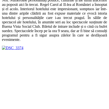
Noi. Numeroase personalități politice, culturale și ale lumii afacerilor
au poposit aici în trecut. Regel Carol al II-lea al României a înnoptat
și el acolo. Interiorul hotelului este impresionant, somptuos iar într-
una dintre aripile clădirii au fost expuse materiale ce evocă istoria
hotelului și personalitățile care i-au trecut pragul. În sălile de
spectacol ale hotelului, în anumite seri au loc spectacole susținute de
Buena Vista Social Club. Biletul de intrare include și o cină cu bufet
suedez. Spectacolele încep pe la ora 9 seara, dar ar fi bine să consulți
programul pentru a fi sigur asupra zilelor în care se desfășoară
evenimente.
Cartierul Vedado
, împânzit cu de hoteluri înalte și numeroase
reprezentanțe comerciale, a fost construit la începutul sec. 20 de
către cubanezii bogați și nord-americani. Zona bulevardului La
Rampa este cartierul de afaceri și cu hoteluri din Havana , plin de
cinematografe, cluburi de jazz și grădini de vară ce te întorc cu
gândul la anii 1950. Strada este un fel de Dorobanți dâmbovițean în
sensul că pentru a dovedi că exiști unei anumite lumi trebuie să fi
văzut în aceste locuri.
O vizită în Havana nu este completă dacă nu vizitezi
Plaza de la