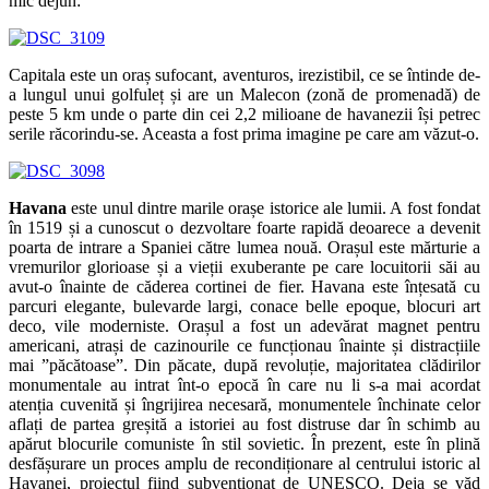
mic dejun:
Capitala este un oraș sufocant, aventuros, irezistibil, ce se întinde de-
a lungul unui golfuleț și are un Malecon (zonă de promenadă) de
peste 5 km unde o parte din cei 2,2 milioane de havanezii își petrec
serile răcorindu-se. Aceasta a fost prima imagine pe care am văzut-o.
Havana
este unul dintre marile orașe istorice ale lumii. A fost fondat
în 1519 și a cunoscut o dezvoltare foarte rapidă deoarece a devenit
poarta de intrare a Spaniei către lumea nouă. Orașul este mărturie a
vremurilor glorioase și a vieții exuberante pe care locuitorii săi au
avut-o înainte de căderea cortinei de fier. Havana este înțesată cu
parcuri elegante, bulevarde largi, conace belle epoque, blocuri art
deco, vile moderniste. Orașul a fost un adevărat magnet pentru
americani, atrași de cazinourile ce funcționau înainte și distracțiile
mai ”păcătoase”. Din păcate, după revoluție, majoritatea clădirilor
monumentale au intrat înt-o epocă în care nu li s-a mai acordat
atenția cuvenită și îngrijirea necesară, monumentele închinate celor
aflați de partea greșită a istoriei au fost distruse dar în schimb au
apărut blocurile comuniste în stil sovietic. În prezent, este în plină
desfășurare un proces amplu de recondiționare al centrului istoric al
Havanei, proiectul fiind subvenționat de UNESCO. Deja se văd