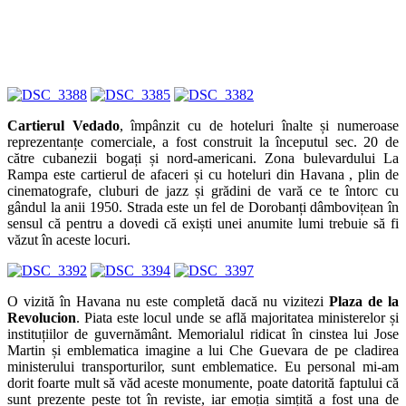
Revolucion
. Piata este locul unde se află majoritatea ministerelor și
instituțiilor de guvernământ. Memorialul ridicat în cinstea lui Jose
Martin și emblematica imagine a lui Che Guevara de pe cladirea
ministerului transporturilor, sunt emblematice. Eu personal mi-am
dorit foarte mult să văd aceste monumente, poate datorită faptului că
sunt prezente peste tot în reviste, iar emoția simțită a fost una de
”tour eiffel” …
Nu departe de centrul orașului, se află
Fusterlandia
– locul unde
locuiește și lucrează Jose Fuster, considerat a fi Picasso din Caraibe.
Sculpturile acestuia împodobite cu mozaicuri multicolore sunt o
plăcere pentru vizitatori. Expoziția poate fi văzută în grădinile
acestuia. Atenție, acest loc nu îl prea găsiți în ghidurile turistice, iar
din câte am înțeles de la băieții noștri National Geografic acum se
pregătește să facă un update al locurilor de vizitat în Cuba și să-l
includă și pe acesta pe liste.
Nu poți rata dacă ești în Havana o vizită la
fabrica de rom și la
muzeul romului
. Odată ce am intrat pe poarta fabricii și mai apoi în
magazinul de prezentare al acesteia, am schimbat tot ce știam despre
această licoare. In Havana romul este regele la el acasa: rom de