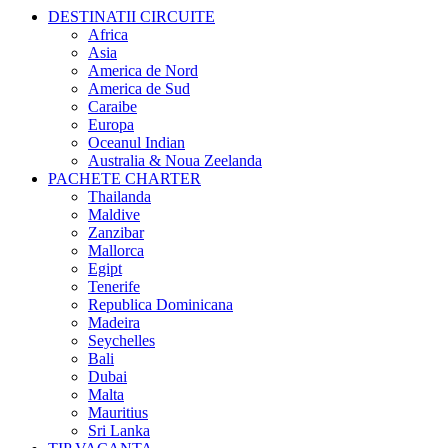
DESTINATII CIRCUITE
Africa
Asia
America de Nord
America de Sud
Caraibe
Europa
Oceanul Indian
Australia & Noua Zeelanda
PACHETE CHARTER
Thailanda
Maldive
Zanzibar
Mallorca
Egipt
Tenerife
Republica Dominicana
Madeira
Seychelles
Bali
Dubai
Malta
Mauritius
Sri Lanka