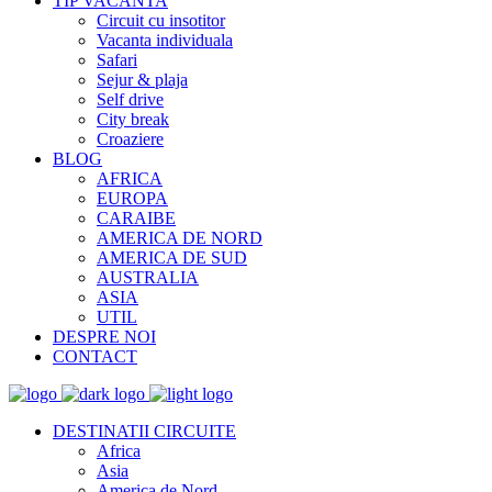
TIP VACANTA
Circuit cu insotitor
Vacanta individuala
Safari
Sejur & plaja
Self drive
City break
Croaziere
BLOG
AFRICA
EUROPA
CARAIBE
AMERICA DE NORD
AMERICA DE SUD
AUSTRALIA
ASIA
UTIL
DESPRE NOI
CONTACT
DESTINATII CIRCUITE
Africa
Asia
America de Nord