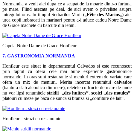
Normandia a venit aici dupa ce a scapat de la moarte dintr-o furtuna
pe mare. Fiind asezata pe deal, de aici avem o priveliste asupra
intregului oras. In timpul Serbarilor Marii („
Fête des Marins
„) aici
urca copii imbracati in marinari pentru a-i aduce cadou Notre Dame
de Grace machete cu barcute din lemn.
Capela Notre Dame de Grace Honfleur
7. GASTRONOMIA NORMANDA
Honfleur este situat in departamentul Calvados si este recunoscut
prin faptul ca ofera cele mai bune experiente gastronomice
normande. In oras sunt restaurante si meniuri extrem de variate care
ofera un mix de meniuri. Merita incercat renumitul
calvados
(bautura slab alcoolica din mere), retetele cu fructe de mare de unde
nu vor lipsi renumitele
stridii „des huitres”
,
scoici „des moules”
,
platouri cu meze pe baza de sunca si branza si „confiture de lait”.
Honfleur – strazi cu restaurante