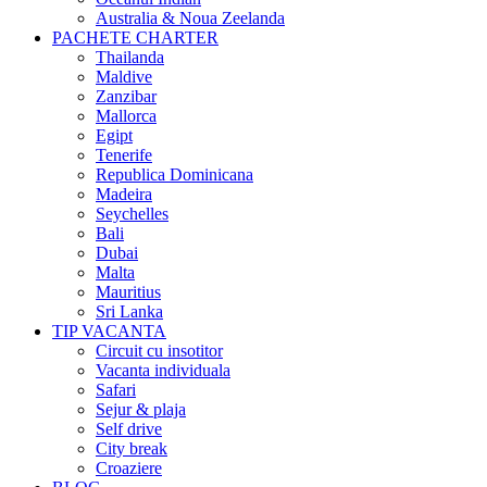
Australia & Noua Zeelanda
PACHETE CHARTER
Thailanda
Maldive
Zanzibar
Mallorca
Egipt
Tenerife
Republica Dominicana
Madeira
Seychelles
Bali
Dubai
Malta
Mauritius
Sri Lanka
TIP VACANTA
Circuit cu insotitor
Vacanta individuala
Safari
Sejur & plaja
Self drive
City break
Croaziere