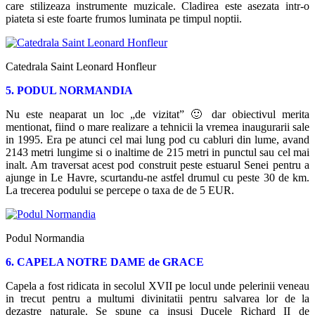
care stilizeaza instrumente muzicale. Cladirea este asezata intr-o
piateta si este foarte frumos luminata pe timpul noptii.
Catedrala Saint Leonard Honfleur
5. PODUL NORMANDIA
Nu este neaparat un loc „de vizitat” 🙂 dar obiectivul merita
mentionat, fiind o mare realizare a tehnicii la vremea inaugurarii sale
in 1995. Era pe atunci cel mai lung pod cu cabluri din lume, avand
2143 metri lungime si o inaltime de 215 metri in punctul sau cel mai
inalt. Am traversat acest pod construit peste estuarul Senei pentru a
ajunge in Le Havre, scurtandu-ne astfel drumul cu peste 30 de km.
La trecerea podului se percepe o taxa de de 5 EUR.
Podul Normandia
6. CAPELA NOTRE DAME de GRACE
Capela a fost ridicata in secolul XVII pe locul unde pelerinii veneau
in trecut pentru a multumi divinitatii pentru salvarea lor de la
dezastre naturale. Se spune ca insusi Ducele Richard II de