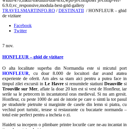
width-470,mkdf-medium-title-text,wpb-js-composer js-comp-ver-
6.9.0,vc_responsive,modula-best-grid-gallery
TRAVELSMARTINFO.RO
/
DESTINATII
/
HONFLEUR – ghid
de vizitare
Facebook
Twitter
7
nov.
HONFLEUR – ghid de vizitare
O alta localitate superba din Normandia este si micutul port
HONFLEUR
, cu doar 8.000 de locuitori dar avand atatea
experiente de oferit. Am ales sa stam aici pentru a putea face in
timpul zilei excursii in
Le Havre
si renumitele statiuni
Deauville
si
Trouville sur Mer
, aflate la doar 20 km est si vest de Honfleur, iar
serile sa le petrecem in incantatorul oras medieval. Si nu am gresit.
Honfleur, cu peste 1000 de ani de istorie pe care o simti la tot pasul
pe stradutele pietruite si marginite de casele din lemn si piatra, cu
vechiul port turistic, terase si restaurante cu bucatarie normanda –
totul este perfect pentru a incheia o zi.
Haideti sa incepem o plimbare printre locurile care ne-au incantat in