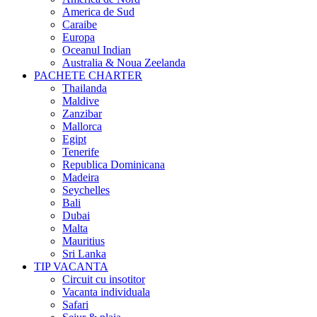
America de Sud
Caraibe
Europa
Oceanul Indian
Australia & Noua Zeelanda
PACHETE CHARTER
Thailanda
Maldive
Zanzibar
Mallorca
Egipt
Tenerife
Republica Dominicana
Madeira
Seychelles
Bali
Dubai
Malta
Mauritius
Sri Lanka
TIP VACANTA
Circuit cu insotitor
Vacanta individuala
Safari