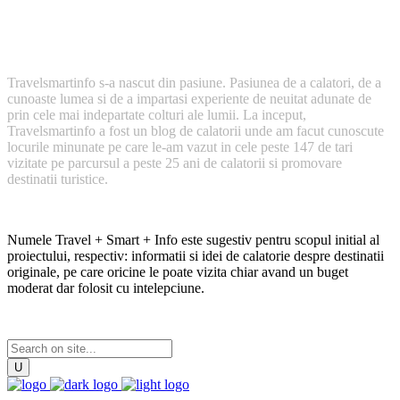
Cum a inceput TravelSmartInfo?
Travelsmartinfo s-a nascut din pasiune. Pasiunea de a calatori, de a
cunoaste lumea si de a impartasi experiente de neuitat adunate de
prin cele mai indepartate colturi ale lumii. La inceput,
Travelsmartinfo a fost un blog de calatorii unde am facut cunoscute
locurile minunate pe care le-am vazut in cele peste 147 de tari
vizitate pe parcursul a peste 25 ani de calatorii si promovare
destinatii turistice.
Numele Travel + Smart + Info este sugestiv pentru scopul initial al
proiectului, respectiv: informatii si idei de calatorie despre destinatii
originale, pe care oricine le poate vizita chiar avand un buget
moderat dar folosit cu intelepciune.