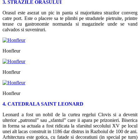
3. STRAZILE ORASULUI
Orasul este asezat un pic in panta si majoritatea strazilor converg
catre port. Este o placere sa te plimbi pe stradutele pietruite, printre
terase cu gastronomie normanda si magazinele unde se vand
calvados si suveniruri.
Honfleur
Honfleur
Honfleur
4. CATEDRALA SAINT LEONARD
Leonard a fost un nobil de la curtea regelui Clovis si a devenit
ulterior „patronul” sau „sfantul” care ii apara pe prizonieri. Biserica
in forma sa actuala a fost ridicata la sfarsitul secolului XV pe locul
unei alt lacas construit in 1186 dar distrus in Razboiul de 100 de ani.
Arhitectura este gotica, cu fatade si decoratiuni (in special pe turn)