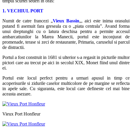
timpul scurtei sederi in oras:
1. VECHIUL PORT
Numit de catre francezi „
Vieux Bassin
„, aici este inima orasului
putand fi asemuit fara greseala cu o „piata centrala”. Avand forma
unui dreptunghi cu o latura deschisa pentru a permite accesul
ambarcatiunilor la Marea Manecii, portul este inconjurat de
promenade, terase si zeci de restaurante, Primaria, caruselul si parcul
de distractii.
Portul a fost construit in 1681 si ulterior s-a regasit in picturile multor
pictori care au trecut pe aici in secolul XIX, Monet fiind unul dintre
ei.
Portul este locul perfect pentru a urmari apusul in timp ce
acoperisurile si zidurile caselor multicolore de pe margine se reflecta
in apele sale. Cu siguranta, este locul care defineste cel mai bine
aceasta asezare.
Vieux Port Honfleur