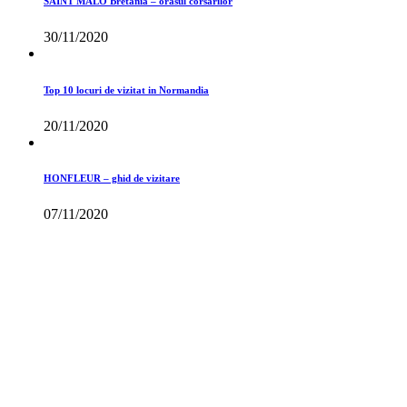
SAINT MALO Bretania – orasul corsarilor
30/11/2020
Top 10 locuri de vizitat in Normandia
20/11/2020
HONFLEUR – ghid de vizitare
07/11/2020
Toate drepturile rezervate
©Travelsmartinfo 2015-2026