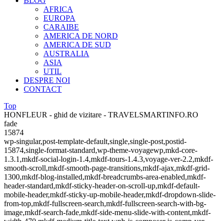
BLOG
AFRICA
EUROPA
CARAIBE
AMERICA DE NORD
AMERICA DE SUD
AUSTRALIA
ASIA
UTIL
DESPRE NOI
CONTACT
Top
HONFLEUR - ghid de vizitare - TRAVELSMARTINFO.RO
fade
15874
wp-singular,post-template-default,single,single-post,postid-
15874,single-format-standard,wp-theme-voyagewp,mkd-core-
1.3.1,mkdf-social-login-1.4,mkdf-tours-1.4.3,voyage-ver-2.2,mkdf-
smooth-scroll,mkdf-smooth-page-transitions,mkdf-ajax,mkdf-grid-
1300,mkdf-blog-installed,mkdf-breadcrumbs-area-enabled,mkdf-
header-standard,mkdf-sticky-header-on-scroll-up,mkdf-default-
mobile-header,mkdf-sticky-up-mobile-header,mkdf-dropdown-slide-
from-top,mkdf-fullscreen-search,mkdf-fullscreen-search-with-bg-
image,mkdf-search-fade,mkdf-side-menu-slide-with-content,mkdf-