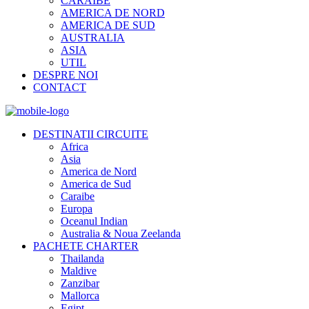
CARAIBE
AMERICA DE NORD
AMERICA DE SUD
AUSTRALIA
ASIA
UTIL
DESPRE NOI
CONTACT
DESTINATII CIRCUITE
Africa
Asia
America de Nord
America de Sud
Caraibe
Europa
Oceanul Indian
Australia & Noua Zeelanda
PACHETE CHARTER
Thailanda
Maldive
Zanzibar
Mallorca
Egipt