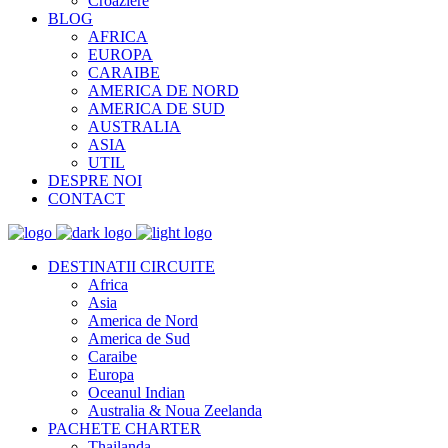
Croaziere
BLOG
AFRICA
EUROPA
CARAIBE
AMERICA DE NORD
AMERICA DE SUD
AUSTRALIA
ASIA
UTIL
DESPRE NOI
CONTACT
DESTINATII CIRCUITE
Africa
Asia
America de Nord
America de Sud
Caraibe
Europa
Oceanul Indian
Australia & Noua Zeelanda
PACHETE CHARTER
Thailanda