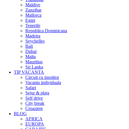
Maldive
Zanzibar
Mallorca
Egipt
Tenerife
Republica Dominicana
Madeira
Seychelles
Bali
Dubai
Malta
Mauritius
Sri Lanka
TIP VACANTA
Circuit cu insotitor
Vacanta individuala
Safari
Sejur & plaja
Self drive
City break
Croaziere
BLOG
AFRICA
EUROPA