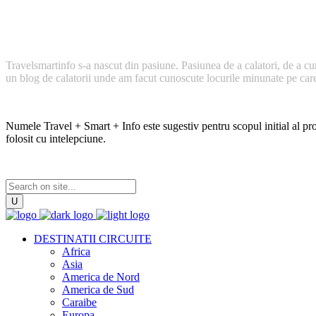
Cum a inceput TravelSmartInfo?
Travelsmartinfo s-a nascut din pasiune. Pasiunea de a calatori, de a cu
un blog de calatorii unde am facut cunoscute locurile minunate pe care l
Numele Travel + Smart + Info este sugestiv pentru scopul initial al proi
folosit cu intelepciune.
DESTINATII CIRCUITE
Africa
Asia
America de Nord
America de Sud
Caraibe
Europa