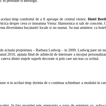
oc in perioade si ideologii.
in acelasi timp comfortul de a fi aproape de centrul vienez.
Hotel Beet
articica despre ceea ce inseamna Viena: filamornica si sali de concerte, 
ta diversitatea bucatariei locale si nu numai. Sa mai amintesc ca hote
 de actuala proprietara – Barbara Ludwig – in 2009. Ludwig pare un num
nul 2010, ajutata fiind de arhitectii de interioare a inceput personalizare
t cateva dintre etajele superb decorate si prin care am tras cu ochiul.
ctiune si in acelasi timp dorinta de o continua schimbare a modului in car
locatiei. In fata receptiei este amenajata o zona de asteptare cu sofa