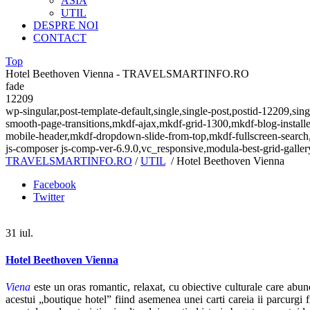
ASIA
UTIL
DESPRE NOI
CONTACT
Top
Hotel Beethoven Vienna - TRAVELSMARTINFO.RO
fade
12209
wp-singular,post-template-default,single,single-post,postid-12209,s
smooth-page-transitions,mkdf-ajax,mkdf-grid-1300,mkdf-blog-install
mobile-header,mkdf-dropdown-slide-from-top,mkdf-fullscreen-search
js-composer js-comp-ver-6.9.0,vc_responsive,modula-best-grid-galler
TRAVELSMARTINFO.RO
/
UTIL
/
Hotel Beethoven Vienna
Facebook
Twitter
31
iul.
Hotel Beethoven Vienna
Viena
este un oras romantic, relaxat, cu obiective culturale care abun
acestui „boutique hotel” fiind asemenea unei carti careia ii parcurgi