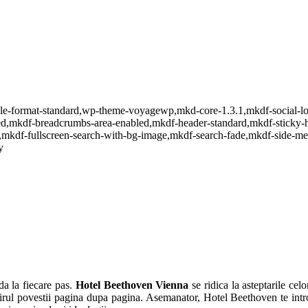
ingle-format-standard,wp-theme-voyagewp,mkd-core-1.3.1,mkdf-social-l
ed,mkdf-breadcrumbs-area-enabled,mkdf-header-standard,mkdf-sticky-h
,mkdf-fullscreen-search-with-bg-image,mkdf-search-fade,mkdf-side-me
y
da la fiecare pas.
Hotel Beethoven
Vienna
se ridica la asteptarile cel
 firul povestii pagina dupa pagina. Asemanator, Hotel Beethoven te intr