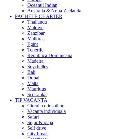
Oceanul Indian
Australia & Noua Zeelanda
PACHETE CHARTER
Thailanda
Maldive
Zanzibar
Mallorca
Egipt
Tenerife
Republica Dominicana
Madeira
Seychelles
Bali
Dubai
Malta
Mauritius
Sri Lanka
TIP VACANTA
Circuit cu insotitor
Vacanta individuala
Safari
Sejur & plaja
Self drive
City break