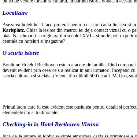
punct de vedere turistic si cultural, impartind istoria bogata a acestui l
Localizare
Asezarea hotelului il face preferat pentru cei care cauta linistea si 
Karlsplatz.
Chiar la iesirea din metrou iei deja contact vizual cu o p
piata Naschmarkt – originara din secolul XVI – si unde poti experimen
centrale cu hoteluri si magazine?
O scurta istorie
Boutique Hotelul Beethoven este o afacere de familie, fiind cumparat
devenit evident prin ceea ce s-a realizat in anii urmatori. Incepand cu a
istoria culturala si sociala a Vienei din ultimii 500 de ani. Mai jos, sun
Primul lucru care iti este evident este pasiunea pentru detalii si perfe
elementele noi si traditionale.
Checking-in la Hotel Beethoven Vienna
Inca de la intrare in lobby se simte atmosfera calda si primitoare a 