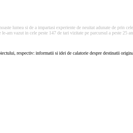
noaste lumea si de a impartasi experiente de neuitat adunate de prin cele
e-am vazut in cele peste 147 de tari vizitate pe parcursul a peste 25 ani 
ectului, respectiv: informatii si idei de calatorie despre destinatii origi