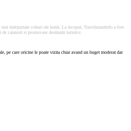
 mai indepartate colturi ale lumii. La inceput, Travelsmartinfo a fost
de calatorii si promovare destinatii turistice.
nale, pe care oricine le poate vizita chiar avand un buget moderat dar