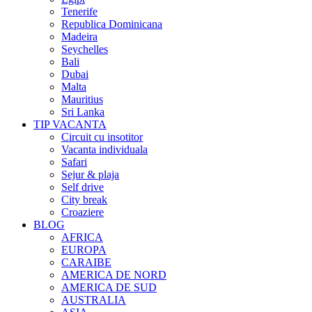
Tenerife
Republica Dominicana
Madeira
Seychelles
Bali
Dubai
Malta
Mauritius
Sri Lanka
TIP VACANTA
Circuit cu insotitor
Vacanta individuala
Safari
Sejur & plaja
Self drive
City break
Croaziere
BLOG
AFRICA
EUROPA
CARAIBE
AMERICA DE NORD
AMERICA DE SUD
AUSTRALIA