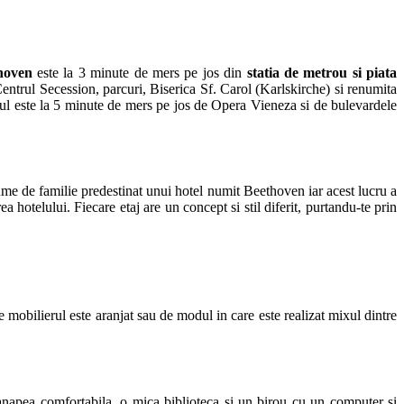
hoven
este la 3 minute de mers pe jos din
statia de metrou si piata
Centrul Secession, parcuri, Biserica Sf. Carol (Karlskirche) si renumita
lul este la 5 minute de mers pe jos de Opera Vieneza si de bulevardele
e de familie predestinat unui hotel numit Beethoven iar acest lucru a
a hotelului. Fiecare etaj are un concept si stil diferit, purtandu-te prin
e mobilierul este aranjat sau de modul in care este realizat mixul dintre
-canapea comfortabila, o mica biblioteca si un birou cu un computer si