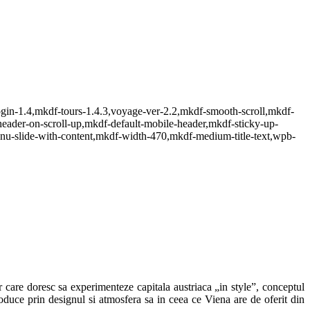
ogin-1.4,mkdf-tours-1.4.3,voyage-ver-2.2,mkdf-smooth-scroll,mkdf-
eader-on-scroll-up,mkdf-default-mobile-header,mkdf-sticky-up-
nu-slide-with-content,mkdf-width-470,mkdf-medium-title-text,wpb-
or care doresc sa experimenteze capitala austriaca „in style”, conceptul
oduce prin designul si atmosfera sa in ceea ce Viena are de oferit din