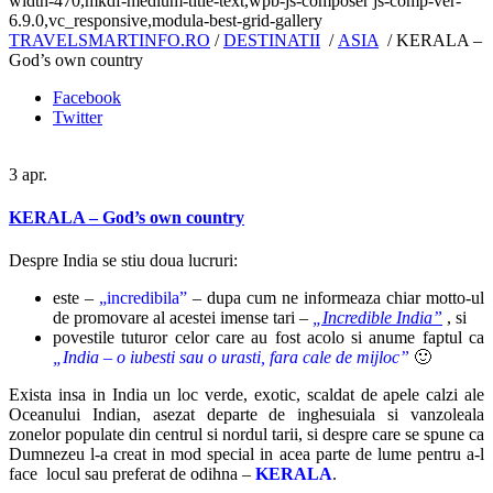
width-470,mkdf-medium-title-text,wpb-js-composer js-comp-ver-
6.9.0,vc_responsive,modula-best-grid-gallery
TRAVELSMARTINFO.RO
/
DESTINATII
/
ASIA
/
KERALA –
God’s own country
Facebook
Twitter
3
apr.
KERALA – God’s own country
Despre India se stiu doua lucruri:
este –
„incredibila”
– dupa cum ne informeaza chiar motto-ul
de promovare al acestei imense tari –
„Incredible India”
, si
povestile tuturor celor care au fost acolo si anume faptul ca
„India – o iubesti sau o urasti, fara cale de mijloc”
🙂
Exista insa in India un loc verde, exotic, scaldat de apele calzi ale
Oceanului Indian, asezat departe de inghesuiala si vanzoleala
zonelor populate din centrul si nordul tarii, si despre care se spune ca
Dumnezeu l-a creat in mod special in acea parte de lume pentru a-l
face locul sau preferat de odihna –
KERALA
.