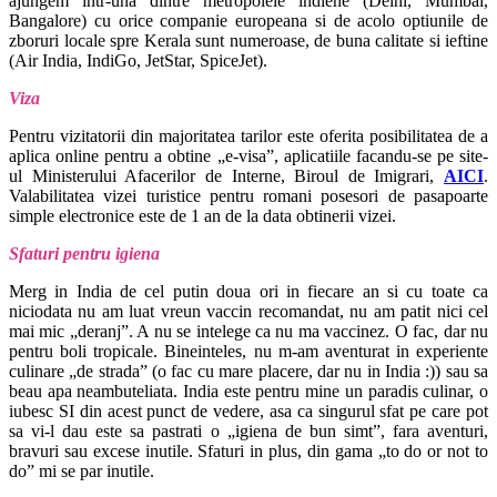
ajungem intr-una dintre metropolele indiene (Delhi, Mumbai,
Bangalore) cu orice companie europeana si de acolo optiunile de
zboruri locale spre Kerala sunt numeroase, de buna calitate si ieftine
(Air India, IndiGo, JetStar, SpiceJet).
Viza
Pentru vizitatorii din majoritatea tarilor este oferita posibilitatea de a
aplica online pentru a obtine „e-visa”, aplicatiile facandu-se pe site-
ul Ministerului Afacerilor de Interne, Biroul de Imigrari,
AICI
.
Valabilitatea vizei turistice pentru romani posesori de pasapoarte
simple electronice este de 1 an de la data obtinerii vizei.
Sfaturi pentru igiena
Merg in India de cel putin doua ori in fiecare an si cu toate ca
niciodata nu am luat vreun vaccin recomandat, nu am patit nici cel
mai mic „deranj”. A nu se intelege ca nu ma vaccinez. O fac, dar nu
pentru boli tropicale. Bineinteles, nu m-am aventurat in experiente
culinare „de strada” (o fac cu mare placere, dar nu in India :)) sau sa
beau apa neambuteliata. India este pentru mine un paradis culinar, o
iubesc SI din acest punct de vedere, asa ca singurul sfat pe care pot
sa vi-l dau este sa pastrati o „igiena de bun simt”, fara aventuri,
bravuri sau excese inutile. Sfaturi in plus, din gama „to do or not to
do” mi se par inutile.