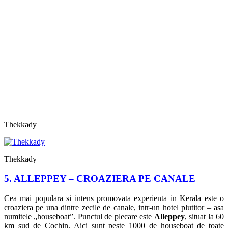
Thekkady
Thekkady
5. ALLEPPEY – CROAZIERA PE CANALE
Cea mai populara si intens promovata experienta in Kerala este o
croaziera pe una dintre zecile de canale, intr-un hotel plutitor – asa
numitele „houseboat”. Punctul de plecare este
Alleppey
, situat la 60
km sud de Cochin. Aici sunt peste 1000 de houseboat de toate