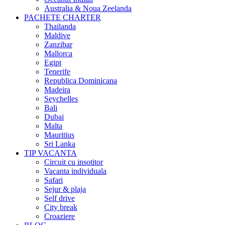
Australia & Noua Zeelanda
PACHETE CHARTER
Thailanda
Maldive
Zanzibar
Mallorca
Egipt
Tenerife
Republica Dominicana
Madeira
Seychelles
Bali
Dubai
Malta
Mauritius
Sri Lanka
TIP VACANTA
Circuit cu insotitor
Vacanta individuala
Safari
Sejur & plaja
Self drive
City break
Croaziere