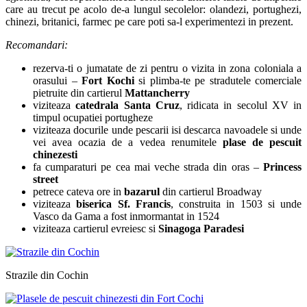
care au trecut pe acolo de-a lungul secolelor: olandezi, portughezi,
chinezi, britanici, farmec pe care poti sa-l experimentezi in prezent.
Recomandari:
rezerva-ti o jumatate de zi pentru o vizita in zona coloniala a
orasului –
Fort Kochi
si plimba-te pe stradutele comerciale
pietruite din cartierul
Mattancherry
viziteaza
catedrala Santa Cruz
, ridicata in secolul XV in
timpul ocupatiei portugheze
viziteaza docurile unde pescarii isi descarca navoadele si unde
vei avea ocazia de a vedea renumitele
plase de pescuit
chinezesti
fa cumparaturi pe cea mai veche strada din oras –
Princess
street
petrece cateva ore in
bazarul
din cartierul Broadway
viziteaza
biserica Sf. Francis
, construita in 1503 si unde
Vasco da Gama a fost inmormantat in 1524
viziteaza cartierul evreiesc si
Sinagoga Paradesi
Strazile din Cochin