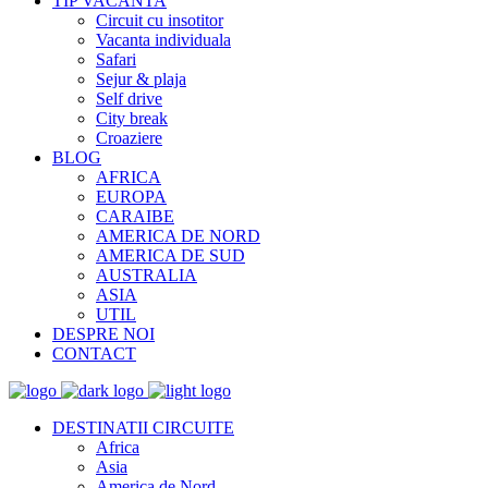
TIP VACANTA
Circuit cu insotitor
Vacanta individuala
Safari
Sejur & plaja
Self drive
City break
Croaziere
BLOG
AFRICA
EUROPA
CARAIBE
AMERICA DE NORD
AMERICA DE SUD
AUSTRALIA
ASIA
UTIL
DESPRE NOI
CONTACT
DESTINATII CIRCUITE
Africa
Asia
America de Nord