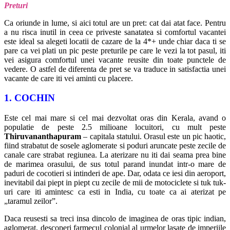
Preturi
Ca oriunde in lume, si aici totul are un pret: cat dai atat face. Pentru
a nu risca inutil in ceea ce priveste sanatatea si comfortul vacantei
este ideal sa alegeti locatii de cazare de la 4*+ unde chiar daca ti se
pare ca vei plati un pic peste preturile pe care le vezi la tot pasul, iti
vei asigura comfortul unei vacante reusite din toate punctele de
vedere. O astfel de diferenta de pret se va traduce in satisfactia unei
vacante de care iti vei aminti cu placere.
1. COCHIN
Este cel mai mare si cel mai dezvoltat oras din Kerala, avand o
populatie de peste 2.5 milioane locuitori, cu mult peste
Thiruvananthapuram
– capitala statului. Orasul este un pic haotic,
fiind strabatut de sosele aglomerate si poduri aruncate peste zecile de
canale care strabat regiunea. La aterizare nu iti dai seama prea bine
de marimea orasului, de sus totul parand inundat intr-o mare de
paduri de cocotieri si intinderi de ape. Dar, odata ce iesi din aeroport,
inevitabil dai piept in piept cu zecile de mii de motociclete si tuk tuk-
uri care iti amintesc ca esti in India, cu toate ca ai aterizat pe
„taramul zeilor”.
Daca reusesti sa treci insa dincolo de imaginea de oras tipic indian,
aglomerat, descoperi farmecul colonial al urmelor lasate de imperiile