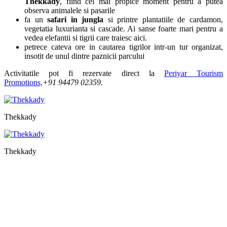
Thekkady
, fiind cel mai propice moment pentru a putea
observa animalele si pasarile
fa un
safari in jungla
si printre plantatiile de cardamon,
vegetatia luxurianta si cascade. Ai sanse foarte mari pentru a
vedea elefantii si tigrii care traiesc aici.
petrece cateva ore in cautarea tigrilor intr-un tur organizat,
insotit de unul dintre paznicii parcului
Activitatile pot fi rezervate direct la
Periyar Tourism
Promotions,
+91 94479 02359.
Thekkady
Thekkady