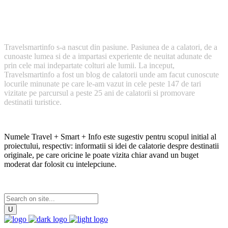
Cum a inceput TravelSmartInfo?
Travelsmartinfo s-a nascut din pasiune. Pasiunea de a calatori, de a
cunoaste lumea si de a impartasi experiente de neuitat adunate de
prin cele mai indepartate colturi ale lumii. La inceput,
Travelsmartinfo a fost un blog de calatorii unde am facut cunoscute
locurile minunate pe care le-am vazut in cele peste 147 de tari
vizitate pe parcursul a peste 25 ani de calatorii si promovare
destinatii turistice.
Numele Travel + Smart + Info este sugestiv pentru scopul initial al
proiectului, respectiv: informatii si idei de calatorie despre destinatii
originale, pe care oricine le poate vizita chiar avand un buget
moderat dar folosit cu intelepciune.