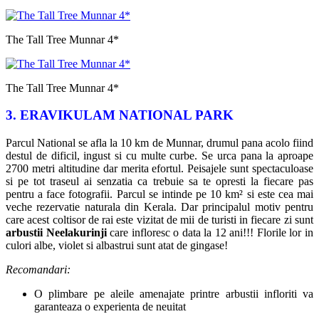
The Tall Tree Munnar 4*
The Tall Tree Munnar 4*
3. ERAVIKULAM NATIONAL PARK
Parcul National se afla la 10 km de Munnar, drumul pana acolo fiind
destul de dificil, ingust si cu multe curbe. Se urca pana la aproape
2700 metri altitudine dar merita efortul. Peisajele sunt spectaculoase
si pe tot traseul ai senzatia ca trebuie sa te opresti la fiecare pas
pentru a face fotografii. Parcul se intinde pe 10 km² si este cea mai
veche rezervatie naturala din Kerala. Dar principalul motiv pentru
care acest coltisor de rai este vizitat de mii de turisti in fiecare zi sunt
arbustii Neelakurinji
care infloresc o data la 12 ani!!! Florile lor in
culori albe, violet si albastrui sunt atat de gingase!
Recomandari:
O plimbare pe aleile amenajate printre arbustii infloriti va
garanteaza o experienta de neuitat