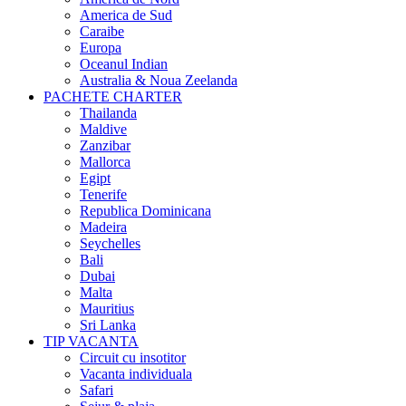
America de Sud
Caraibe
Europa
Oceanul Indian
Australia & Noua Zeelanda
PACHETE CHARTER
Thailanda
Maldive
Zanzibar
Mallorca
Egipt
Tenerife
Republica Dominicana
Madeira
Seychelles
Bali
Dubai
Malta
Mauritius
Sri Lanka
TIP VACANTA
Circuit cu insotitor
Vacanta individuala
Safari