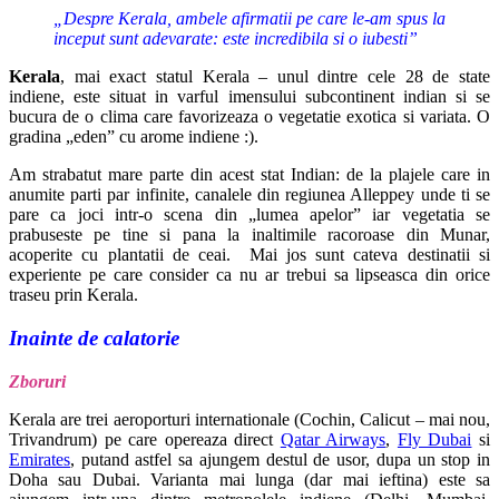
„Despre Kerala, ambele afirmatii pe care le-am spus la
inceput sunt adevarate: este incredibila si o iubesti”
Kerala
, mai exact statul Kerala – unul dintre cele 28 de state
indiene, este situat in varful imensului subcontinent indian si se
bucura de o clima care favorizeaza o vegetatie exotica si variata. O
gradina „eden” cu arome indiene :).
Am strabatut mare parte din acest stat Indian: de la plajele care in
anumite parti par infinite, canalele din regiunea Alleppey unde ti se
pare ca joci intr-o scena din „lumea apelor” iar vegetatia se
prabuseste pe tine si pana la inaltimile racoroase din Munar,
acoperite cu plantatii de ceai. Mai jos sunt cateva destinatii si
experiente pe care consider ca nu ar trebui sa lipseasca din orice
traseu prin Kerala.
Inainte de calatorie
Zboruri
Kerala are trei aeroporturi internationale (Cochin, Calicut – mai nou,
Trivandrum) pe care opereaza direct
Qatar Airways
,
Fly Dubai
si
Emirates
, putand astfel sa ajungem destul de usor, dupa un stop in
Doha sau Dubai. Varianta mai lunga (dar mai ieftina) este sa