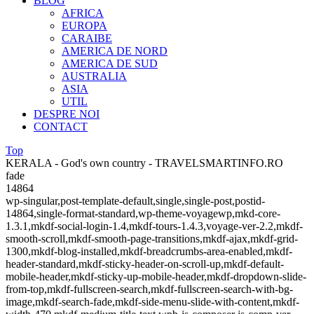
BLOG
AFRICA
EUROPA
CARAIBE
AMERICA DE NORD
AMERICA DE SUD
AUSTRALIA
ASIA
UTIL
DESPRE NOI
CONTACT
Top
KERALA - God's own country - TRAVELSMARTINFO.RO
fade
14864
wp-singular,post-template-default,single,single-post,postid-
14864,single-format-standard,wp-theme-voyagewp,mkd-core-
1.3.1,mkdf-social-login-1.4,mkdf-tours-1.4.3,voyage-ver-2.2,mkdf-
smooth-scroll,mkdf-smooth-page-transitions,mkdf-ajax,mkdf-grid-
1300,mkdf-blog-installed,mkdf-breadcrumbs-area-enabled,mkdf-
header-standard,mkdf-sticky-header-on-scroll-up,mkdf-default-
mobile-header,mkdf-sticky-up-mobile-header,mkdf-dropdown-slide-
from-top,mkdf-fullscreen-search,mkdf-fullscreen-search-with-bg-
image,mkdf-search-fade,mkdf-side-menu-slide-with-content,mkdf-