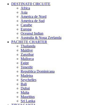
DESTINATII CIRCUITE
Africa
Asia
America de Nord
America de Sud
Caraibe
Europa
Oceanul Indian
Australia & Noua Zeelanda
PACHETE CHARTER
Thailanda
Maldive
Zanzibar
Mallorca
Egipt
Tenerife
Republica Dominicana
Madeira
Seychelles
Bali
Dubai
Malta
Mauritius
Sri Lanka