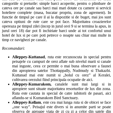
categoriile si preturile: simple barci acoperite, pentru o plimbare de
cateva ore pe canale sau barci mai mari dotate cu camere si servicii
hoteliere complete (masa, bucatar propriu, zona de agrement). In
functie de timpul pe care il ai la dispozitie si de buget, mai jos sunt
cateva optiuni de rute care se pot face. Majoritatea croazierelor
opereaza pe timpul zilei (incep in jurul orei 9 si se termina la apus, in
jurul orei 18) dar pot fi inchiriate barci unde ai tot confortul unui
hotel de lux si pe care poti petrece o noapte sau chiar mai multe in
timp ce navighezi pe canale.
Recomandari:
Alleppey-Kuttanad
, ruta este recunoscuta in special pentru
peisajele cu campuri de orez aflate sub nivelul marii si canale
mai inguste, ceea ce permite o mai buna observare a faunei
din apropierea satelor Thottappally, Nudmudy si Thakazhi.
Kuttanad mai este numit si „bolul cu orez” al Keralei,
cultivarea orezului fiind principala ocupatie de aici.
Alleppey-Kumarakom,
canalele sunt mai largi si in
apropiere sunt situate majoritatea resorturilor de lux din zona.
Ruta este cautata in special de catre iubitorii de pasari, aici
aflandu-se si Kumarakom Bird Sanctuary.
Alleppey-Kollam
, este cea mai lunga ruta si de obicei se face
„one way”. Peisajul este divers si in anumite parti se poate
observa de aproape viata de zi cu zi a celor din satele din