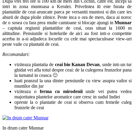
Dupa vrei trei ore si 100 km de mers din Cochin, catre est, incepi sa
intri in zona muntoasa a Keralei. Privelistea iti este furata de
plantatiile de ceai aruncate parca pe versantii muntosi si din care ies
aburii de dupa ploile zilnice. Peste inca o ora de mers, daca ai noroc
de o sosea cu fara prea multe camioane si blocaje ajungi in
Munnar
– capitala regiunii plantatiilor de ceai, oras situat la 1600 m
altitudine. Pensiunile si hotelurile de aici au fost intr-o competitie
acerba in a-si adjudeca locurile cu cele mai spectaculoase view-uri
peste vaile cu plantatii de ceai.
Recomandari:
viziteaza plantatia de
ceai bio Kanan Devan
, unde intr-un tur
ghidat vei afla totul despre ceai: de la culegerea frunzelor pana
la turnatul in ceasca 🙂
luati pranzul la una dintre pensiunile cu view asupra vailor si
muntilor din jur
viziteaza o
ferma cu mirodenii
unde vei putea vedea
majoritatea plantelor aromatice care cresc in sudul Indiei
opreste la o plantatie de ceai si observa cum femeile culeg
frunzele de ceai
In drum catre Munnar