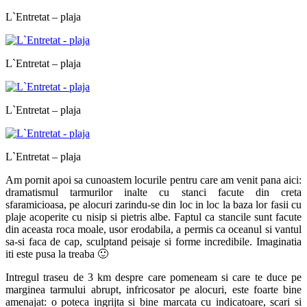
L`Entretat – plaja
L`Entretat – plaja
L`Entretat – plaja
L`Entretat – plaja
Am pornit apoi sa cunoastem locurile pentru care am venit pana aici:
dramatismul tarmurilor inalte cu stanci facute din creta
sfaramicioasa, pe alocuri zarindu-se din loc in loc la baza lor fasii cu
plaje acoperite cu nisip si pietris albe. Faptul ca stancile sunt facute
din aceasta roca moale, usor erodabila, a permis ca oceanul si vantul
sa-si faca de cap, sculptand peisaje si forme incredibile. Imaginatia
iti este pusa la treaba 🙂
Intregul traseu de 3 km despre care pomeneam si care te duce pe
marginea tarmului abrupt, infricosator pe alocuri, este foarte bine
amenajat: o poteca ingrijta si bine marcata cu indicatoare, scari si