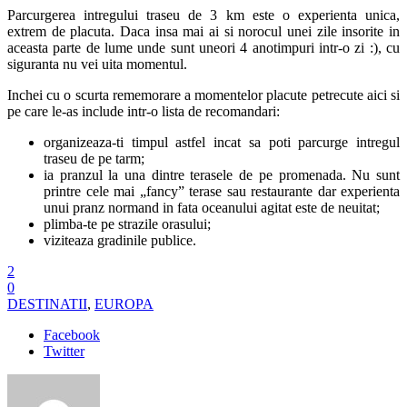
Parcurgerea intregului traseu de 3 km este o experienta unica,
extrem de placuta. Daca insa mai ai si norocul unei zile insorite in
aceasta parte de lume unde sunt uneori 4 anotimpuri intr-o zi :), cu
siguranta nu vei uita momentul.
Inchei cu o scurta rememorare a momentelor placute petrecute aici si
pe care le-as include intr-o lista de recomandari:
organizeaza-ti timpul astfel incat sa poti parcurge intregul
traseu de pe tarm;
ia pranzul la una dintre terasele de pe promenada. Nu sunt
printre cele mai „fancy” terase sau restaurante dar experienta
unui pranz normand in fata oceanului agitat este de neuitat;
plimba-te pe strazile orasului;
viziteaza gradinile publice.
2
0
DESTINATII
,
EUROPA
Facebook
Twitter