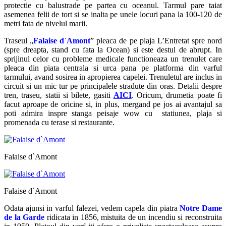
protectie cu balustrade pe partea cu oceanul. Tarmul pare taiat
asemenea felii de tort si se inalta pe unele locuri pana la 100-120 de
metri fata de nivelul marii.
Traseul „
Falaise d
`Amont
”
pleaca de pe plaja L’Entretat spre nord
(spre dreapta, stand cu fata la Ocean) si este destul de abrupt. In
sprijinul celor cu probleme medicale functioneaza un trenulet care
pleaca din piata centrala si urca pana pe platforma din varful
tarmului, avand sosirea in apropierea capelei. Trenuletul are inclus in
circuit si un mic tur pe principalele stradute din oras. Detalii despre
tren, traseu, statii si bilete, gasiti
AICI
. Oricum, drumetia poate fi
facut aproape de oricine si, in plus, mergand pe jos ai avantajul sa
poti admira inspre stanga peisaje wow cu statiunea, plaja si
promenada cu terase si restaurante.
Falaise d`Amont
Falaise d`Amont
Odata ajunsi in varful falezei, vedem
capela din piatra
Notre Dame
de la Garde
ridicata in 1856, mistuita de un incendiu si reconstruita