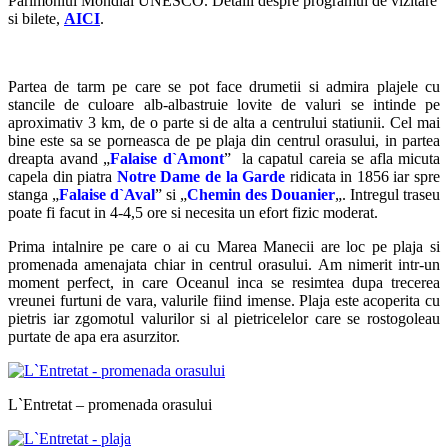
Parimoniul Mondial UNESCO. Detalii despre programul de vizitare
si bilete,
AICI
.
Partea de tarm pe care se pot face drumetii si admira plajele cu
stancile de culoare alb-albastruie lovite de valuri se intinde pe
aproximativ 3 km, de o parte si de alta a centrului statiunii. Cel mai
bine este sa se porneasca de pe plaja din centrul orasului, in partea
dreapta avand „
Falaise d
`Amont
” la capatul careia se afla micuta
capela din piatra
Notre Dame de la Garde
ridicata in 1856 iar spre
stanga „
Falaise d`Aval
” si „
Chemin des Douanier
„. Intregul traseu
poate fi facut in 4-4,5 ore si necesita un efort fizic moderat.
Prima intalnire pe care o ai cu Marea Manecii are loc pe plaja si
promenada amenajata chiar in centrul orasului. Am nimerit intr-un
moment perfect, in care Oceanul inca se resimtea dupa trecerea
vreunei furtuni de vara, valurile fiind imense. Plaja este acoperita cu
pietris iar zgomotul valurilor si al pietricelelor care se rostogoleau
purtate de apa era asurzitor.
L`Entretat – promenada orasului