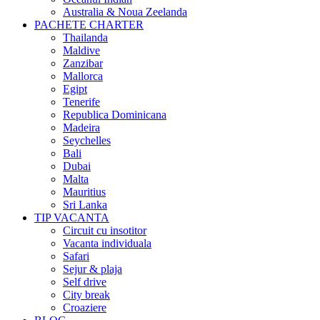
Australia & Noua Zeelanda
PACHETE CHARTER
Thailanda
Maldive
Zanzibar
Mallorca
Egipt
Tenerife
Republica Dominicana
Madeira
Seychelles
Bali
Dubai
Malta
Mauritius
Sri Lanka
TIP VACANTA
Circuit cu insotitor
Vacanta individuala
Safari
Sejur & plaja
Self drive
City break
Croaziere