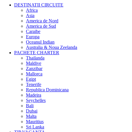
DESTINATII CIRCUITE
Africa
Asia
America de Nord
America de Sud
Caraibe
Europa
Oceanul Indian
Australia & Noua Zeelanda
PACHETE CHARTER
Thailanda
Maldive
Zanzibar
Mallorca
Egipt
Tenerife
Republica Dominicana
Madeira
Seychelles
Bali
Dubai
Malta
Mauritius
Sri Lanka