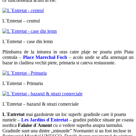
ce functioneaza acum in ele.
L`Entretat – centrul
L`Entretat – case din lemn
Plimbarea de la intrarea in oras catre plaje ne poarta prin Piata
centrala –
Place Marechal Foch
– acolo unde se afla amenajat un
bazar in cladirea vechii piete, primaria si cateva restaurante.
L`Entretat – Primaria
L`Entretat – bazarul & strazi comerciale
L`Entretat
mai gazduieste un loc superb: gradinile care ii poarta
numele –
Les Jardins d`Entretat
– gradini publice situate pe coasta
nordica
Falaise d
`Amont
cu o vedere superba asupra tarmului.
Gradinile sunt una dintre „minunile” Normaniei si au fost incluse in