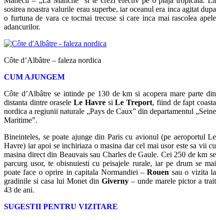
Manecii – „La Manche” si te crezi efectiv pe o plaja tropicala. La
sosirea noastra valurile erau superbe, iar oceanul era inca agitat dupa
o furtuna de vara ce tocmai trecuse si care inca mai rascolea apele
adancurilor.
Côte d’Albâtre – faleza nordica
CUM AJUNGEM
Côte d’Albâtre se intinde pe 130 de km si acopera mare parte din
distanta dintre orasele
Le Havre
si
Le Treport
, fiind de fapt coasta
nordica a regiunii naturale „Pays de Caux” din departamentul „Seine
Maritime”.
Bineinteles, se poate ajunge din Paris cu avionul (pe aeroportul Le
Havre) iar apoi se inchiriaza o masina dar cel mai usor este sa vii cu
masina direct din Beauvais sau Charles de Gaule. Cei 250 de km se
parcurg usor, te obisnuiesti cu peisajele rurale, iar pe drum se mai
poate face o oprire in capitala Normandiei –
Rouen
sau o vizita la
gradinile si casa lui Monet din
Giverny
– unde marele pictor a trait
43 de ani.
SUGESTII PENTRU VIZITARE