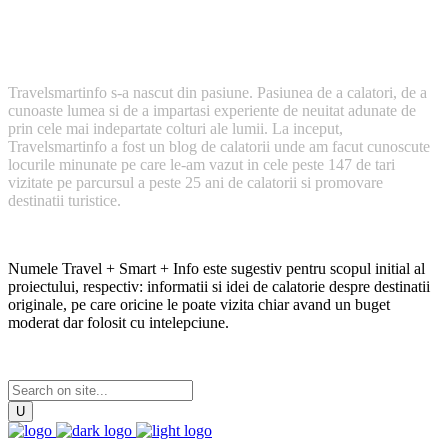
Cum a inceput TravelSmartInfo?
Travelsmartinfo s-a nascut din pasiune. Pasiunea de a calatori, de a
cunoaste lumea si de a impartasi experiente de neuitat adunate de
prin cele mai indepartate colturi ale lumii. La inceput,
Travelsmartinfo a fost un blog de calatorii unde am facut cunoscute
locurile minunate pe care le-am vazut in cele peste 147 de tari
vizitate pe parcursul a peste 25 ani de calatorii si promovare
destinatii turistice.
Numele Travel + Smart + Info este sugestiv pentru scopul initial al
proiectului, respectiv: informatii si idei de calatorie despre destinatii
originale, pe care oricine le poate vizita chiar avand un buget
moderat dar folosit cu intelepciune.