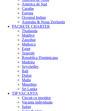
America de Sud
Caraibe
Europa
Oceanul Indian
Australia & Noua Zeelanda
PACHETE CHARTER
Thailanda
Maldive
Zanzibar
Mallorca
Egipt
Tenerife
Republica Dominicana
Madeira
Seychelles
Bali
Dubai
Malta
Mauritius
Sri Lanka
TIP VACANTA
Circuit cu insotitor
Vacanta individuala
Safari