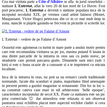
Cea mai vizitata parte a
Côte d’Albâtre
se afla in jurul oraselului –
statiune
L`Entretat
, aflat la vreo 20 de km nord de Le Havre. Fost
port pescaresc,
L`Entretat
a devenit o statiune populara inca de la
inceputul secolului XIX, pe vremea cand artisti faimosi (Monet,
Maupassant, Victor Hugo) petreceau din ce in ce mai mult timp in
zona, stancile si plajele gasindu-se frecvent in picturile si scrierile lor.
L`Entretat – vedere de pe Falaise d`Amont
Oraselul este aglomerat cu turisti in mare parte a anului motiv pentru
care este recomandata vizitarea sa pe jos, masina putand fi lasata in
una dintre parcarile de la intrarea in oras sau cu putin noroc, pe
stradutele care permit parcarea gratis. Distantele sunt mici (sub 1
km) si este o buna ocazie de a cunoaste si a te imprieteni cu micuta
localitate.
Inca de la intrarea in oras, nu poti sa nu remarci casele traditionale
normande, facute din scanduri si piatra, majoritatea fiind amenajate
in prezent pentru a gazdui magazine si restaurante. Din loc in loc s-
au construit cateva case mari in stil arhitectonic ‘belle epoque’,
caracteristice inceputului de secol XX. Poate ca statiunea este un pic
prea comerciala 🙂 dar atmosfera este relaxata si am observat
pastrarea unui echilibru placut intre aspectul vechilor cladiri si ceea