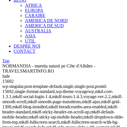
BLOG
AFRICA
EUROPA
CARAIBE
AMERICA DE NORD
AMERICA DE SUD
AUSTRALIA
ASIA
UTIL
DESPRE NOI
CONTACT
Top
NORMANDIA - maretia naturii pe Côte d'Albâtre -
TRAVELSMARTINFO.RO
fade
15692
wp-singular,post-template-default,single,single-post,postid-
15692,single-format-standard,wp-theme-voyagewp,mkd-core-
1.3.1,mkdf-social-login-1.4,mkdf-tours-1.4.3,voyage-ver-2.2,mkdf-
smooth-scroll,mkdf-smooth-page-transitions,mkdf-ajax,mkdf-grid-
1300,mkdf-blog-installed,mkdf-breadcrumbs-area-enabled,mkdf-
header-standard,mkdf-sticky-header-on-scroll-up,mkdf-default-
mobile-header,mkdf-sticky-up-mobile-header,mkdf-dropdown-slide-
from-top,mkdf-fullscreen-search,mkdf-fullscreen-search-with-bg-