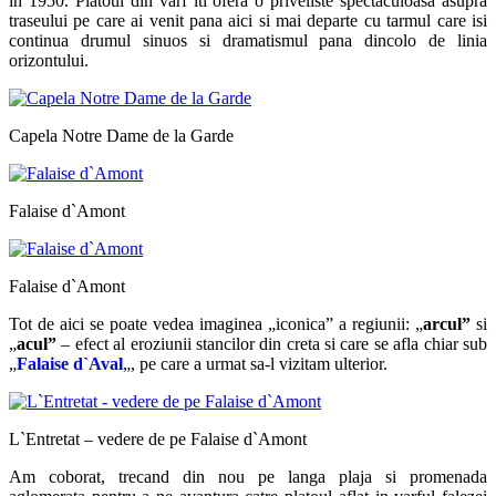
in 1950. Platoul din varf iti ofera o priveliste spectaculoasa asupra
traseului pe care ai venit pana aici si mai departe cu
tarmul care isi
continua drumul sinuos si dramatismul pana dincolo de linia
orizontului.
Capela Notre Dame de la Garde
Falaise d`Amont
Falaise d`Amont
Tot de aici se poate vedea imaginea „iconica” a regiunii: „
arcul”
si
„
acul”
– efect al eroziunii stancilor din creta si care se afla chiar sub
„
Falaise d`Aval
„, pe care a urmat sa-l vizitam ulterior.
L`Entretat – vedere de pe Falaise d`Amont
Am coborat, trecand din nou pe langa plaja si promenada