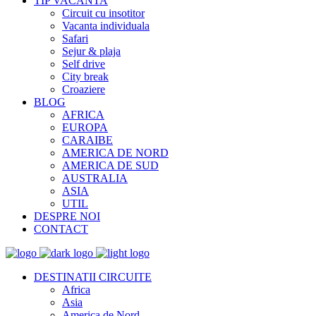
TIP VACANTA
Circuit cu insotitor
Vacanta individuala
Safari
Sejur & plaja
Self drive
City break
Croaziere
BLOG
AFRICA
EUROPA
CARAIBE
AMERICA DE NORD
AMERICA DE SUD
AUSTRALIA
ASIA
UTIL
DESPRE NOI
CONTACT
DESTINATII CIRCUITE
Africa
Asia
America de Nord