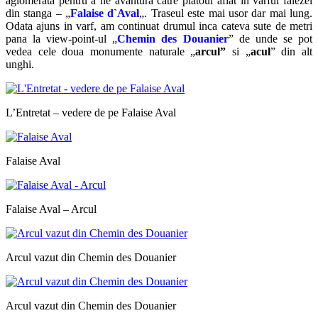
aglomerata pentru a ne avantura catre platoul aflat in varful falezei
din stanga –
„
Falaise d`Aval
„. Traseul este mai usor dar mai lung.
Odata ajuns in varf, am continuat drumul inca cateva sute de metri
pana la view-point-ul „
Chemin des Douanier
” de unde se pot
vedea cele doua monumente naturale „
arcul”
si „
acul
” din alt
unghi.
L’Entretat – vedere de pe Falaise Aval
Falaise Aval
Falaise Aval – Arcul
Arcul vazut din Chemin des Douanier
Arcul vazut din Chemin des Douanier