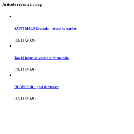
Articole recente in blog
SAINT MALO Bretania – orasul corsarilor
30/11/2020
Top 10 locuri de vizitat in Normandia
20/11/2020
HONFLEUR – ghid de vizitare
07/11/2020
Toate drepturile rezervate
©Travelsmartinfo 2015-2026