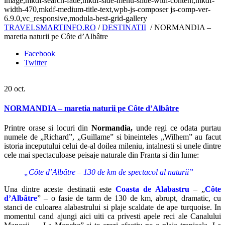
image,mkdf-search-fade,mkdf-side-menu-slide-with-content,mkdf-
width-470,mkdf-medium-title-text,wpb-js-composer js-comp-ver-
6.9.0,vc_responsive,modula-best-grid-gallery
TRAVELSMARTINFO.RO
/
DESTINATII
/
NORMANDIA –
maretia naturii pe Côte d’Albâtre
Facebook
Twitter
20
oct.
NORMANDIA – maretia naturii pe Côte d’Albâtre
Printre orase si locuri din
Normandia,
unde regi ce odata purtau
numele de „Richard”, „Guillame” si bineinteles „Wilhem” au facut
istoria inceputului celui de-al doilea mileniu, intalnesti si unele dintre
cele mai spectaculoase peisaje naturale din Franta si din lume:
„Côte d’Albâtre – 130 de km de spectacol al naturii”
Una dintre aceste destinatii este
Coasta de Alabastru
– „
Côte
d’Albâtre
” – o fasie de tarm de 130 de km, abrupt, dramatic, cu
stanci de culoarea alabastrului si plaje scaldate de ape turquoise. In
momentul cand ajungi aici uiti ca privesti apele reci ale Canalului