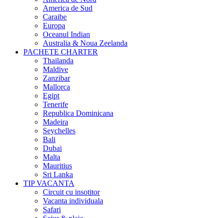
America de Sud
Caraibe
Europa
Oceanul Indian
Australia & Noua Zeelanda
PACHETE CHARTER
Thailanda
Maldive
Zanzibar
Mallorca
Egipt
Tenerife
Republica Dominicana
Madeira
Seychelles
Bali
Dubai
Malta
Mauritius
Sri Lanka
TIP VACANTA
Circuit cu insotitor
Vacanta individuala
Safari