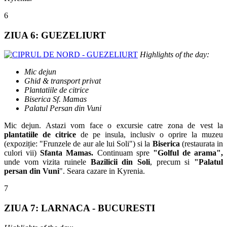
6
ZIUA 6: GUEZELIURT
Highlights of the day:
Mic dejun
Ghid & transport privat
Plantatiile de citrice
Biserica Sf. Mamas
Palatul Persan din Vuni
Mic dejun. Astazi vom face o excursie catre zona de vest la
plantatiile de citrice
de pe insula, inclusiv o oprire la muzeu
(expoziție: "Frunzele de aur ale lui Soli") si la
Biserica
(restaurata in
culori vii)
Sfanta Mamas.
Continuam spre
"Golful de arama",
unde vom vizita ruinele
Bazilicii din Soli
, precum si
"Palatul
persan din Vuni
". Seara cazare in Kyrenia.
7
ZIUA 7: LARNACA - BUCURESTI