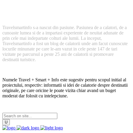
Cum a inceput TravelSmartInfo?
Travelsmartinfo s-a nascut din pasiune. Pasiunea de a calatori, de a
cunoaste lumea si de a impartasi experiente de neuitat adunate de
prin cele mai indepartate colturi ale lumii. La inceput,
Travelsmartinfo a fost un blog de calatorii unde am facut cunoscute
locurile minunate pe care le-am vazut in cele peste 147 de tari
vizitate pe parcursul a peste 25 ani de calatorii si promovare
destinatii turistice.
Numele Travel + Smart + Info este sugestiv pentru scopul initial al
proiectului, respectiv: informatii si idei de calatorie despre destinatii
originale, pe care oricine le poate vizita chiar avand un buget
moderat dar folosit cu intelepciune.