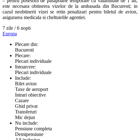
– pentru posesorii de pasapoarte temporare cu valabilitate de 1 an,
este necesara obtinerea vizelor de la ambasada din Bucuresti; in
cazul neobtinerii vizei se retin penalizari pentru biletul de avion,
asigurarea medicala si cheltuielile agentiei.
7 zile / 6 nopti
Europa
Plecare din:
Bucuresti
Plecare:
Plecari individuale
Intoarcere:
Plecari individuale
Include:
Bilet avion
Taxe de aeroport
Intrari obiective
Cazare
Ghid privat
Transferuri
Mic dejun
Nu include:
Pensiune completa
Demipensiune
All inclusive