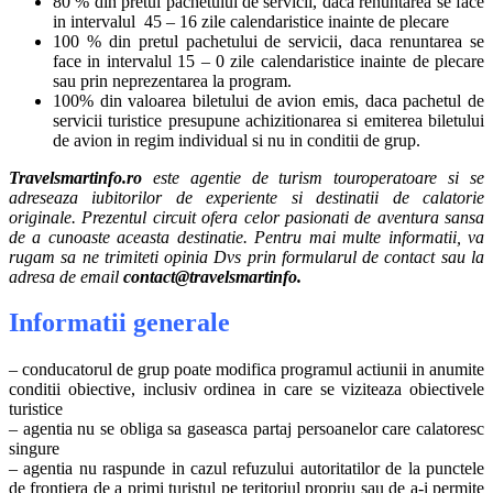
80 % din pretul pachetului de servicii, daca renuntarea se face
in intervalul 45 – 16 zile calendaristice inainte de plecare
100 % din pretul pachetului de servicii, daca renuntarea se
face in intervalul 15 – 0 zile calendaristice inainte de plecare
sau prin neprezentarea la program.
100% din valoarea biletului de avion emis, daca pachetul de
servicii turistice presupune achizitionarea si emiterea biletului
de avion in regim individual si nu in conditii de grup.
Travelsmartinfo.ro
este agentie de turism touroperatoare si se
adreseaza iubitorilor de experiente si destinatii de calatorie
originale. Prezentul circuit ofera celor pasionati de aventura sansa
de a cunoaste aceasta destinatie. Pentru mai multe informatii, va
rugam sa ne trimiteti opinia Dvs prin formularul de contact sau la
adresa de email
contact@travelsmartinfo.
Informatii generale
– conducatorul de grup poate modifica programul actiunii in anumite
conditii obiective, inclusiv ordinea in care se viziteaza obiectivele
turistice
– agentia nu se obliga sa gaseasca partaj persoanelor care calatoresc
singure
– agentia nu raspunde in cazul refuzului autoritatilor de la punctele
de frontiera de a primi turistul pe teritoriul propriu sau de a-i permite