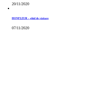
20/11/2020
HONFLEUR – ghid de vizitare
07/11/2020
Toate drepturile rezervate
©Travelsmartinfo 2015-2026