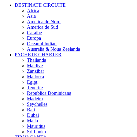
DESTINATII CIRCUITE
Africa
Asia
America de Nord
America de Sud
Caraibe
Europa
Oceanul Indian
Australia & Noua Zeelanda
PACHETE CHARTER
Thailanda
Maldive
Zanzibar
Mallorca
Egipt
Tenerife
Republica Dominicana
Madeira
Seychelles
Bali
Dubai
Malta
Mauritius
Sri Lanka