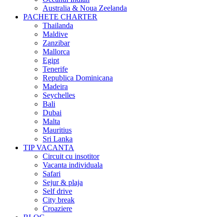
Australia & Noua Zeelanda
PACHETE CHARTER
Thailanda
Maldive
Zanzibar
Mallorca
Egipt
Tenerife
Republica Dominicana
Madeira
Seychelles
Bali
Dubai
Malta
Mauritius
Sri Lanka
TIP VACANTA
Circuit cu insotitor
Vacanta individuala
Safari
Sejur & plaja
Self drive
City break
Croaziere