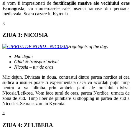
si vom fi impresionati de
fortificațiile masive ale vechiului oras
Famagusta
, cu numeroasele sale biserici ramase din perioada
medievala. Seara cazare in Kyrenia.
3
ZIUA 3: NICOSIA
Highlights of the day:
Mic dejun
Ghid & transport privat
Nicosia – tur de oras
Mic dejun. Divizata in doua, contrastul dintre partea nordica si cea
sudica a insulei poate fi experimentata daca va acordați puțin timp
pentru a va plimba prin ambele parti ale orasului divizat
Nicosia/Lefkosa. Vom face turul de oras, partea Nordica, urmata de
zona de sud. Timp liber de plimbare si shopping in partea de sud a
Nicosiei. Seara cazare in Kyrenia.
4
ZIUA 4: ZI LIBERA