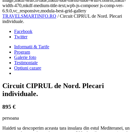
image,mkdf-search-fade,mkdf-side-menu-slide-with-content,mkdf-
width-470,mkdf-medium-title-text,wpb-js-composer js-comp-ver-
6.9.0,vc_responsive,modula-best-grid-gallery
TRAVELSMARTINFO.RO
/
Circuit CIPRUL de Nord. Plecari
individuale.
Facebook
Twitter
Informatii & Tarife
Program
Galerie foto
Testimoniale
Optiuni cazare
Circuit CIPRUL de Nord. Plecari
individuale.
895 €
persoana
Haideti sa descoperim aceasta tara insulara din estul Mediteranei, un