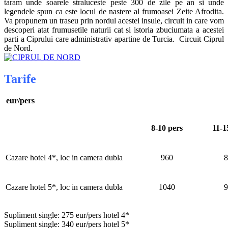
taram unde soarele straluceste peste 300 de zile pe an si unde
legendele spun ca este locul de nastere al frumoasei Zeite Afrodita.
Va propunem un traseu prin nordul acestei insule, circuit in care vom
descoperi atat frumusetile naturii cat si istoria zbuciumata a acestei
parti a Ciprului care administrativ apartine de Turcia. Circuit Ciprul
de Nord.
Tarife
eur/pers
8-10 pers
11-1
Cazare hotel 4*, loc in camera dubla
960
8
Cazare hotel 5*, loc in camera dubla
1040
9
Supliment single: 275 eur/pers hotel 4*
Supliment single: 340 eur/pers hotel 5*