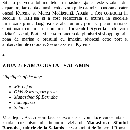
Situata pe versantul muntelui, manastirea gotica este vizibila din
departare, iar odata ajunsi acolo, vom putea admira panorama catre
orasul Kyrenia si Marea Mediterană. Abatia a fost construita in
secolul al XIII-lea si a fost redecorata si extinsa in secolele
urmatoare prin adaugarea de alte turnuri, porti si picturi murale.
Continuam cu un tur panoramic al
orasului Kyrenia
unde vom
vizita Castelul, Portul si ne vom bucura de plimbari si shopping prin
zona de marina a orasului cu imagini pitoresti catre port si
ambarcatiunile colorate. Seara cazare in Kyrenia.
2
ZIUA 2: FAMAGUSTA - SALAMIS
Highlights of the day:
Mic dejun
Ghid & transport privat
Manastirea Sf. Barnaba
Famagusta
Salamis
Mic dejun. Astazi vom face o excursie si vom face cunostinta cu
istoria crestinismului timpuriu vizitand
Manastirea Sfantul
Barnaba
,
ruinele de la Salamis
ne vor aminti de Imperiul Roman