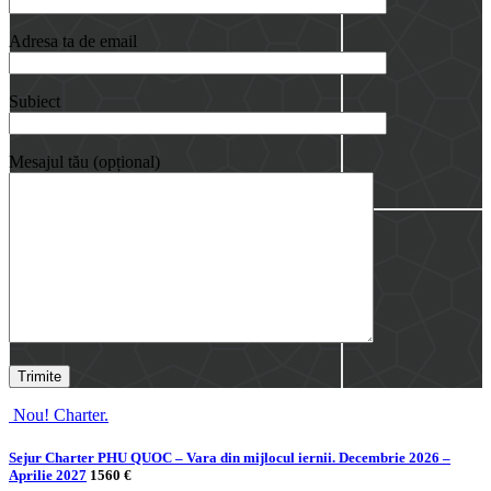
Adresa ta de email
Subiect
Mesajul tău (opțional)
Nou! Charter.
Sejur Charter PHU QUOC – Vara din mijlocul iernii. Decembrie 2026 –
Aprilie 2027
1560 €