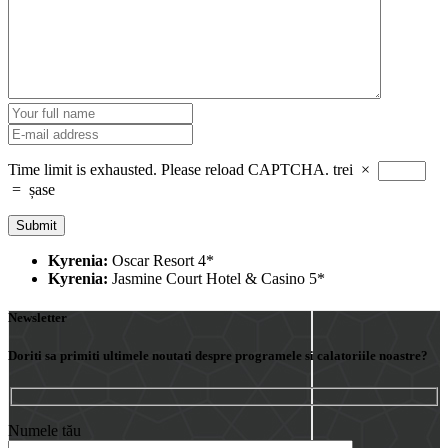
Time limit is exhausted. Please reload CAPTCHA.
trei
×
=
șase
Kyrenia:
Oscar Resort 4*
Kyrenia:
Jasmine Court Hotel & Casino 5*
Newsletter
Doriti sa primiti ultimele noutati despre programele si calatoriile noastre?
Numele tău