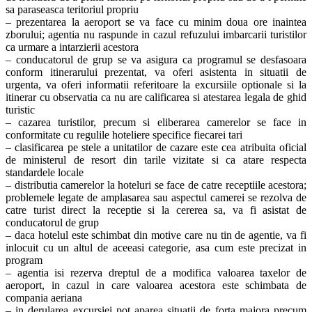
sa paraseasca teritoriul propriu
– prezentarea la aeroport se va face cu minim doua ore inaintea
zborului; agentia nu raspunde in cazul refuzului imbarcarii turistilor
ca urmare a intarzierii acestora
– conducatorul de grup se va asigura ca programul se desfasoara
conform itinerarului prezentat, va oferi asistenta in situatii de
urgenta, va oferi informatii referitoare la excursiile optionale si la
itinerar cu observatia ca nu are calificarea si atestarea legala de ghid
turistic
– cazarea turistilor, precum si eliberarea camerelor se face in
conformitate cu regulile hoteliere specifice fiecarei tari
– clasificarea pe stele a unitatilor de cazare este cea atribuita oficial
de ministerul de resort din tarile vizitate si ca atare respecta
standardele locale
– distributia camerelor la hoteluri se face de catre receptiile acestora;
problemele legate de amplasarea sau aspectul camerei se rezolva de
catre turist direct la receptie si la cererea sa, va fi asistat de
conducatorul de grup
– daca hotelul este schimbat din motive care nu tin de agentie, va fi
inlocuit cu un altul de aceeasi categorie, asa cum este precizat in
program
– agentia isi rezerva dreptul de a modifica valoarea taxelor de
aeroport, in cazul in care valoarea acestora este schimbata de
compania aeriana
– in derularea excursiei pot aparea situatii de forta majora precum