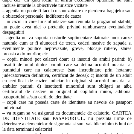
incluse intrarile la obiectivele turistice vizitate
– agentia nu poate fi facuta raspunzatoare de pierderea bagajelor sau
a obiectelor personale, indiferent de cauza
– in cazul in care turistul intarzie sau renunta la programul stabilit,
nu poate avea nici o pretentie privind rambursarea eventualelor
despagubiri
– agentia nu va suporta costurile suplimentare datorate unor cauze
naturale cum ar fi alunecari de teren, caderi masive de zapada si
evenimente politice neprevazute, greve, blocaje rutiere, starea
proasta a drumurilor, etc.
– copiii minori pot calatori doar: a) insotiti de ambii parinti; b)
insotiti de unul dintre parinti care sa detina acordul notarial al
parintelui care nu calatoreste (sau incredintare prin hotarare
judecatoreasca definitiva, certificat de deces); c) insotiti de un adult
cu certificat de cazier judiciar in original si acordul notarial al
ambilor parinti; d) insotitorii minorului sunt obligati sa aiba
certificatul de nastere in original al copilului minor, aditional
pasaportului si/sau cartii de identitate
– copii care nu poseda carte de identitate au nevoie de pasaport
individual
– va rugam sa va asigurati ca documentele de calatorie, CARTEA
DE IDENTITATE sau PASAPORTUL, nu prezinta urme de
deterioare a elementelor de siguranta si sunt valabile minim 6 luni de
la data terminarii calatoriei