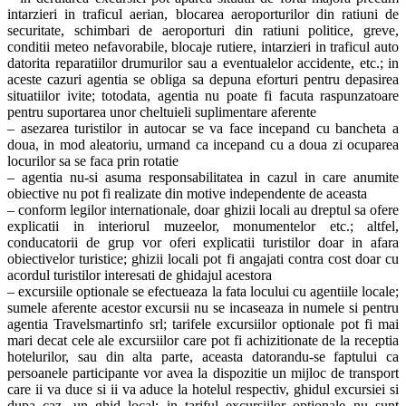
intarzieri in traficul aerian, blocarea aeroporturilor din ratiuni de
securitate, schimbari de aeroporturi din ratiuni politice, greve,
conditii meteo nefavorabile, blocaje rutiere, intarzieri in traficul auto
datorita reparatiilor drumurilor sau a eventualelor accidente, etc.; in
aceste cazuri agentia se obliga sa depuna eforturi pentru depasirea
situatiilor ivite; totodata, agentia nu poate fi facuta raspunzatoare
pentru suportarea unor cheltuieli suplimentare aferente
– asezarea turistilor in autocar se va face incepand cu bancheta a
doua, in mod aleatoriu, urmand ca incepand cu a doua zi ocuparea
locurilor sa se faca prin rotatie
– agentia nu-si asuma responsabilitatea in cazul in care anumite
obiective nu pot fi realizate din motive independente de aceasta
– conform legilor internationale, doar ghizii locali au dreptul sa ofere
explicatii in interiorul muzeelor, monumentelor etc.; altfel,
conducatorii de grup vor oferi explicatii turistilor doar in afara
obiectivelor turistice; ghizii locali pot fi angajati contra cost doar cu
acordul turistilor interesati de ghidajul acestora
– excursiile optionale se efectueaza la fata locului cu agentiile locale;
sumele aferente acestor excursii nu se incaseaza in numele si pentru
agentia Travelsmartinfo srl; tarifele excursiilor optionale pot fi mai
mari decat cele ale excursiilor care pot fi achizitionate de la receptia
hotelurilor, sau din alta parte, aceasta datorandu-se faptului ca
persoanele participante vor avea la dispozitie un mijloc de transport
care ii va duce si ii va aduce la hotelul respectiv, ghidul excursiei si
dupa caz, un ghid local; in tariful excursiilor optionale nu sunt