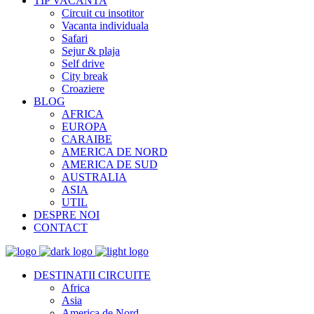
TIP VACANTA
Circuit cu insotitor
Vacanta individuala
Safari
Sejur & plaja
Self drive
City break
Croaziere
BLOG
AFRICA
EUROPA
CARAIBE
AMERICA DE NORD
AMERICA DE SUD
AUSTRALIA
ASIA
UTIL
DESPRE NOI
CONTACT
DESTINATII CIRCUITE
Africa
Asia
America de Nord