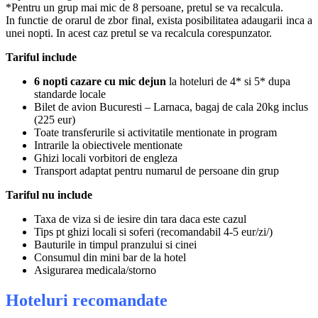
*Pentru un grup mai mic de 8 persoane, pretul se va recalcula.
In functie de orarul de zbor final, exista posibilitatea adaugarii inca a
unei nopti. In acest caz pretul se va recalcula corespunzator.
Tariful include
6 nopti cazare cu mic dejun
la hoteluri de 4* si 5* dupa
standarde locale
Bilet de avion Bucuresti – Larnaca, bagaj de cala 20kg inclus
(225 eur)
Toate transferurile si activitatile mentionate in program
Intrarile la obiectivele mentionate
Ghizi locali vorbitori de engleza
Transport adaptat pentru numarul de persoane din grup
Tariful nu include
Taxa de viza si de iesire din tara daca este cazul
Tips pt ghizi locali si soferi (recomandabil 4-5 eur/zi/)
Bauturile in timpul pranzului si cinei
Consumul din mini bar de la hotel
Asigurarea medicala/storno
Hoteluri recomandate