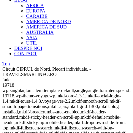
BLOG
AFRICA
EUROPA
CARAIBE
AMERICA DE NORD
AMERICA DE SUD
AUSTRALIA
ASIA
UTIL
DESPRE NOI
CONTACT
Top
Circuit CIPRUL de Nord. Plecari individuale. -
TRAVELSMARTINFO.RO
fade
19718
wp-singular,tour-item-template-default,single,single-tour-item,postid-
19718,wp-theme-voyagewp,mkd-core-1.3.1,mkdf-social-login-
1.4,mkdf-tours-1.4.3,voyage-ver-2.2,mkdf-smooth-scroll,mkdf-
smooth-page-transitions,mkdf-ajax,mkdf-grid-1300,mkdf-blog-
installed,mkdf-breadcrumbs-area-enabled,mkdf-header-
standard,mkdf-sticky-header-on-scroll-up,mkdf-default-mobile-
header,mkdf-sticky-up-mobile-header,mkdf-dropdown-slide-from-
top,mkdf-fullscreen-search,mkdf-fullscreen-search-with-bg-