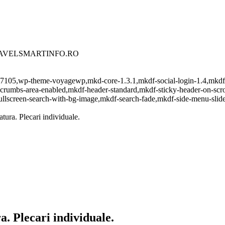
e. - TRAVELSMARTINFO.RO
tid-17105,wp-theme-voyagewp,mkd-core-1.3.1,mkdf-social-login-1.4,mkd
dcrumbs-area-enabled,mkdf-header-standard,mkdf-sticky-header-on-scro
ullscreen-search-with-bg-image,mkdf-search-fade,mkdf-side-menu-slid
ura. Plecari individuale.
. Plecari individuale.