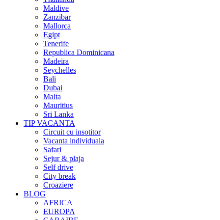
Maldive
Zanzibar
Mallorca
Egipt
Tenerife
Republica Dominicana
Madeira
Seychelles
Bali
Dubai
Malta
Mauritius
Sri Lanka
TIP VACANTA
Circuit cu insotitor
Vacanta individuala
Safari
Sejur & plaja
Self drive
City break
Croaziere
BLOG
AFRICA
EUROPA