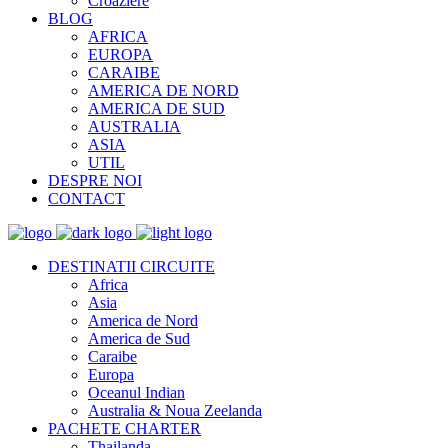
Croaziere
BLOG
AFRICA
EUROPA
CARAIBE
AMERICA DE NORD
AMERICA DE SUD
AUSTRALIA
ASIA
UTIL
DESPRE NOI
CONTACT
DESTINATII CIRCUITE
Africa
Asia
America de Nord
America de Sud
Caraibe
Europa
Oceanul Indian
Australia & Noua Zeelanda
PACHETE CHARTER
Thailanda