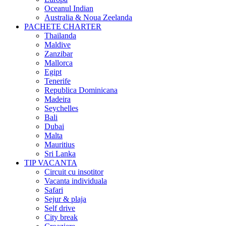
Oceanul Indian
Australia & Noua Zeelanda
PACHETE CHARTER
Thailanda
Maldive
Zanzibar
Mallorca
Egipt
Tenerife
Republica Dominicana
Madeira
Seychelles
Bali
Dubai
Malta
Mauritius
Sri Lanka
TIP VACANTA
Circuit cu insotitor
Vacanta individuala
Safari
Sejur & plaja
Self drive
City break