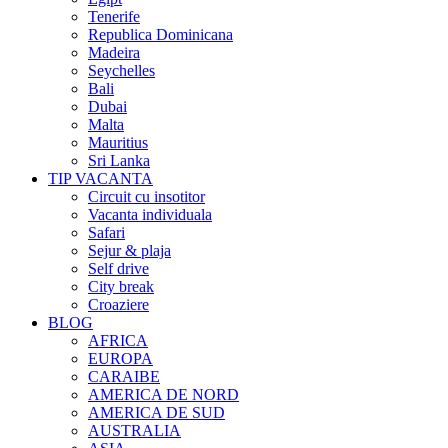
Tenerife
Republica Dominicana
Madeira
Seychelles
Bali
Dubai
Malta
Mauritius
Sri Lanka
TIP VACANTA
Circuit cu insotitor
Vacanta individuala
Safari
Sejur & plaja
Self drive
City break
Croaziere
BLOG
AFRICA
EUROPA
CARAIBE
AMERICA DE NORD
AMERICA DE SUD
AUSTRALIA