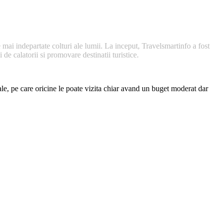
 mai indepartate colturi ale lumii. La inceput, Travelsmartinfo a fost
de calatorii si promovare destinatii turistice.
nale, pe care oricine le poate vizita chiar avand un buget moderat dar