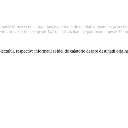
noaste lumea si de a impartasi experiente de neuitat adunate de prin cele
e-am vazut in cele peste 147 de tari vizitate pe parcursul a peste 25 ani 
ectului, respectiv: informatii si idei de calatorie despre destinatii origi