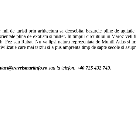
ii de turisti prin arhitectura sa deosebita, bazarele pline de agitatie 
ientale plina de exotism si mister. In timpul circuitului in Maroc veti f
h, Fez sau Rabat. Nu va lipsi natura reprezentata de Muntii Atlas si im
ii, civilizatie care mai tarziu si-a pus amprenta timp de sapte secole si a
ntact@travelsmartinfo.ro
sau la telefon:
+40 725 432 749.