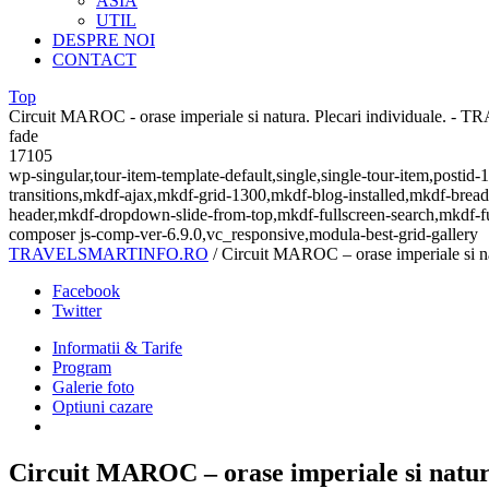
ASIA
UTIL
DESPRE NOI
CONTACT
Top
Circuit MAROC - orase imperiale si natura. Plecari individual
fade
17105
wp-singular,tour-item-template-default,single,single-tour-item,pos
transitions,mkdf-ajax,mkdf-grid-1300,mkdf-blog-installed,mkdf-brea
header,mkdf-dropdown-slide-from-top,mkdf-fullscreen-search,mkdf-f
composer js-comp-ver-6.9.0,vc_responsive,modula-best-grid-gallery
TRAVELSMARTINFO.RO
/
Circuit MAROC – orase imperiale si nat
Facebook
Twitter
Informatii & Tarife
Program
Galerie foto
Optiuni cazare
Circuit MAROC – orase imperiale si natura