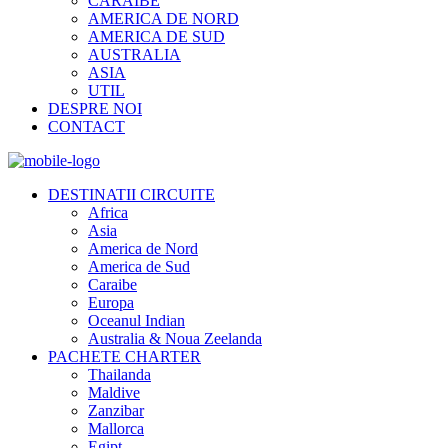
CARAIBE
AMERICA DE NORD
AMERICA DE SUD
AUSTRALIA
ASIA
UTIL
DESPRE NOI
CONTACT
DESTINATII CIRCUITE
Africa
Asia
America de Nord
America de Sud
Caraibe
Europa
Oceanul Indian
Australia & Noua Zeelanda
PACHETE CHARTER
Thailanda
Maldive
Zanzibar
Mallorca
Egipt