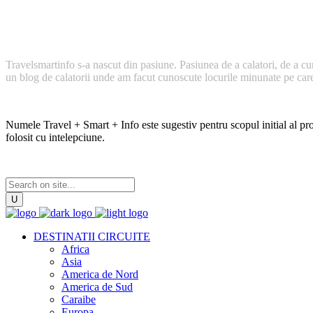
Cum a inceput TravelSmartInfo?
Travelsmartinfo s-a nascut din pasiune. Pasiunea de a calatori, de a cu
un blog de calatorii unde am facut cunoscute locurile minunate pe care l
Numele Travel + Smart + Info este sugestiv pentru scopul initial al proi
folosit cu intelepciune.
DESTINATII CIRCUITE
Africa
Asia
America de Nord
America de Sud
Caraibe
Europa