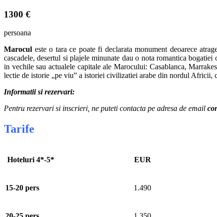
1300 €
persoana
Marocul
este o tara ce poate fi declarata monument deoarece atrage m
cascadele, desertul si plajele minunate dau o nota romantica bogatiei or
in vechile sau actualele capitale ale Marocului: Casablanca, Marrakes
lectie de istorie „pe viu” a istoriei civilizatiei arabe din nordul Afric
Informatii si rezervari:
Pentru rezervari si inscrieri, ne puteti contacta pe adresa de email
co
Tarife
Hoteluri 4*-5*
EUR
15-20 pers
1.490
20-25 pers
1.350