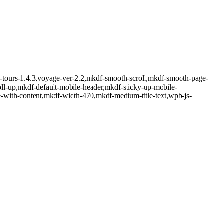
f-tours-1.4.3,voyage-ver-2.2,mkdf-smooth-scroll,mkdf-smooth-page-
ll-up,mkdf-default-mobile-header,mkdf-sticky-up-mobile-
e-with-content,mkdf-width-470,mkdf-medium-title-text,wpb-js-