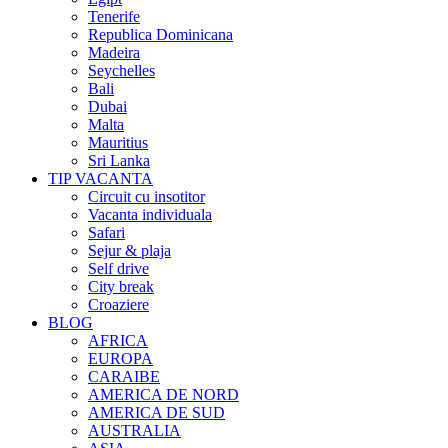
Tenerife
Republica Dominicana
Madeira
Seychelles
Bali
Dubai
Malta
Mauritius
Sri Lanka
TIP VACANTA
Circuit cu insotitor
Vacanta individuala
Safari
Sejur & plaja
Self drive
City break
Croaziere
BLOG
AFRICA
EUROPA
CARAIBE
AMERICA DE NORD
AMERICA DE SUD
AUSTRALIA