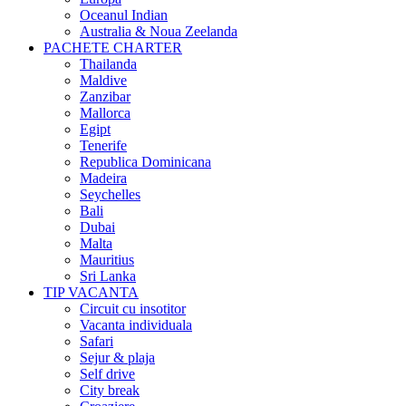
Oceanul Indian
Australia & Noua Zeelanda
PACHETE CHARTER
Thailanda
Maldive
Zanzibar
Mallorca
Egipt
Tenerife
Republica Dominicana
Madeira
Seychelles
Bali
Dubai
Malta
Mauritius
Sri Lanka
TIP VACANTA
Circuit cu insotitor
Vacanta individuala
Safari
Sejur & plaja
Self drive
City break