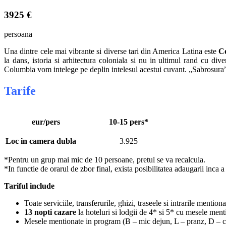
3925 €
persoana
Una dintre cele mai vibrante si diverse tari din America Latina este
Co
la dans, istoria si arhitectura coloniala si nu in ultimul rand cu div
Columbia vom intelege pe deplin intelesul acestui cuvant. „Sabrosura” 
Tarife
eur/pers
10-15 pers*
Loc in camera dubla
3.925
*Pentru un grup mai mic de 10 persoane, pretul se va recalcula.
*In functie de orarul de zbor final, exista posibilitatea adaugarii inca 
Tariful include
Toate serviciile, transferurile, ghizi, traseele si intrarile mentio
13 nopti cazare
la hoteluri si lodgii de 4* si 5* cu mesele ment
Mesele mentionate in program (B – mic dejun, L – pranz, D – c