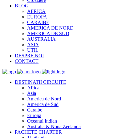
Croaziere
BLOG
AFRICA
EUROPA
CARAIBE
AMERICA DE NORD
AMERICA DE SUD
AUSTRALIA
ASIA
UTIL
DESPRE NOI
CONTACT
DESTINATII CIRCUITE
Africa
Asia
America de Nord
America de Sud
Caraibe
Europa
Oceanul Indian
Australia & Noua Zeelanda
PACHETE CHARTER
Thailanda