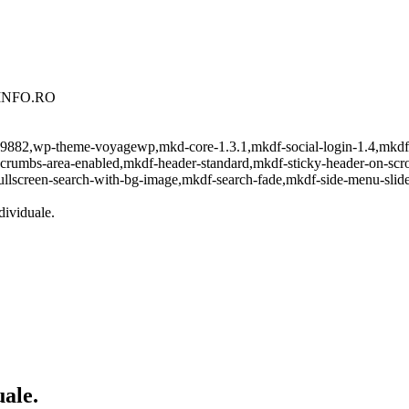
TINFO.RO
tid-19882,wp-theme-voyagewp,mkd-core-1.3.1,mkdf-social-login-1.4,mkd
dcrumbs-area-enabled,mkdf-header-standard,mkdf-sticky-header-on-scro
ullscreen-search-with-bg-image,mkdf-search-fade,mkdf-side-menu-slid
viduale.
ale.