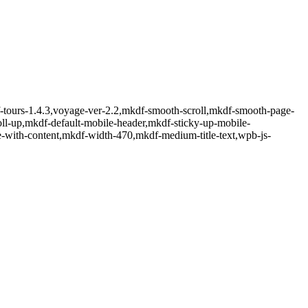
f-tours-1.4.3,voyage-ver-2.2,mkdf-smooth-scroll,mkdf-smooth-page-
ll-up,mkdf-default-mobile-header,mkdf-sticky-up-mobile-
e-with-content,mkdf-width-470,mkdf-medium-title-text,wpb-js-