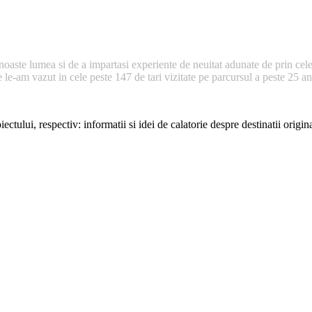
noaste lumea si de a impartasi experiente de neuitat adunate de prin cele
e-am vazut in cele peste 147 de tari vizitate pe parcursul a peste 25 ani 
ectului, respectiv: informatii si idei de calatorie despre destinatii origi