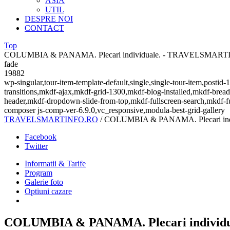
ASIA
UTIL
DESPRE NOI
CONTACT
Top
COLUMBIA & PANAMA. Plecari individuale. - TRAVELSMAR
fade
19882
wp-singular,tour-item-template-default,single,single-tour-item,pos
transitions,mkdf-ajax,mkdf-grid-1300,mkdf-blog-installed,mkdf-brea
header,mkdf-dropdown-slide-from-top,mkdf-fullscreen-search,mkdf-f
composer js-comp-ver-6.9.0,vc_responsive,modula-best-grid-gallery
TRAVELSMARTINFO.RO
/
COLUMBIA & PANAMA. Plecari indi
Facebook
Twitter
Informatii & Tarife
Program
Galerie foto
Optiuni cazare
COLUMBIA & PANAMA. Plecari individu