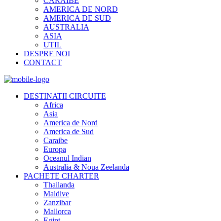
CARAIBE
AMERICA DE NORD
AMERICA DE SUD
AUSTRALIA
ASIA
UTIL
DESPRE NOI
CONTACT
DESTINATII CIRCUITE
Africa
Asia
America de Nord
America de Sud
Caraibe
Europa
Oceanul Indian
Australia & Noua Zeelanda
PACHETE CHARTER
Thailanda
Maldive
Zanzibar
Mallorca
Egipt