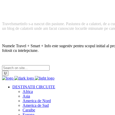
Cum a inceput TravelSmartInfo?
Travelsmartinfo s-a nascut din pasiune. Pasiunea de a calatori, de a cu
un blog de calatorii unde am facut cunoscute locurile minunate pe care l
Numele Travel + Smart + Info este sugestiv pentru scopul initial al proi
folosit cu intelepciune.
DESTINATII CIRCUITE
Africa
Asia
America de Nord
America de Sud
Caraibe
Europa