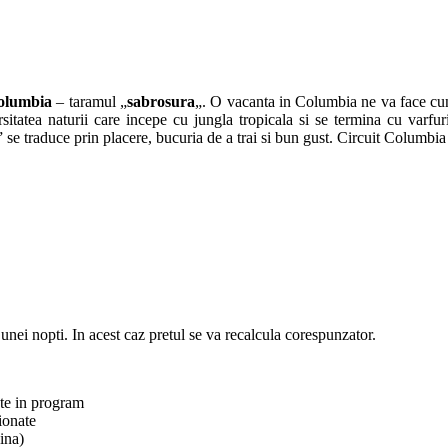
lumbia
– taramul „
sabrosura
„. O vacanta in Columbia ne va face cunos
ersitatea naturii care incepe cu jungla tropicala si se termina cu varfu
se traduce prin placere, bucuria de a trai si bun gust. Circuit Columbi
a unei nopti. In acest caz pretul se va recalcula corespunzator.
nate in program
ionate
ina)