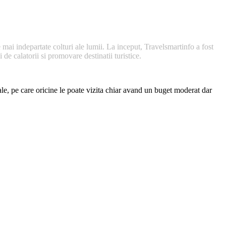
 mai indepartate colturi ale lumii. La inceput, Travelsmartinfo a fost
de calatorii si promovare destinatii turistice.
nale, pe care oricine le poate vizita chiar avand un buget moderat dar