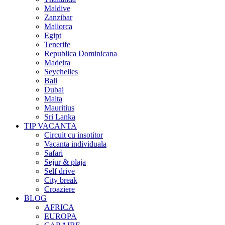
Maldive
Zanzibar
Mallorca
Egipt
Tenerife
Republica Dominicana
Madeira
Seychelles
Bali
Dubai
Malta
Mauritius
Sri Lanka
TIP VACANTA
Circuit cu insotitor
Vacanta individuala
Safari
Sejur & plaja
Self drive
City break
Croaziere
BLOG
AFRICA
EUROPA