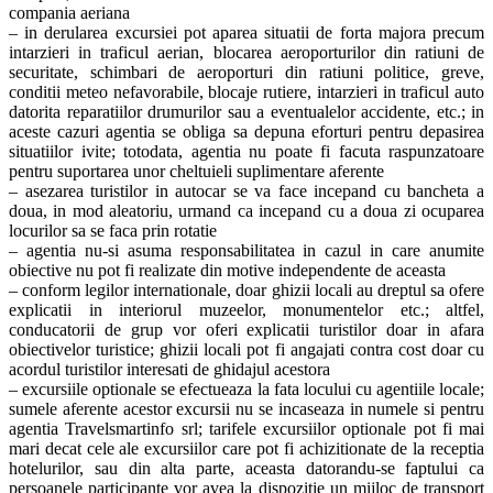
compania aeriana
– in derularea excursiei pot aparea situatii de forta majora precum
intarzieri in traficul aerian, blocarea aeroporturilor din ratiuni de
securitate, schimbari de aeroporturi din ratiuni politice, greve,
conditii meteo nefavorabile, blocaje rutiere, intarzieri in traficul auto
datorita reparatiilor drumurilor sau a eventualelor accidente, etc.; in
aceste cazuri agentia se obliga sa depuna eforturi pentru depasirea
situatiilor ivite; totodata, agentia nu poate fi facuta raspunzatoare
pentru suportarea unor cheltuieli suplimentare aferente
– asezarea turistilor in autocar se va face incepand cu bancheta a
doua, in mod aleatoriu, urmand ca incepand cu a doua zi ocuparea
locurilor sa se faca prin rotatie
– agentia nu-si asuma responsabilitatea in cazul in care anumite
obiective nu pot fi realizate din motive independente de aceasta
– conform legilor internationale, doar ghizii locali au dreptul sa ofere
explicatii in interiorul muzeelor, monumentelor etc.; altfel,
conducatorii de grup vor oferi explicatii turistilor doar in afara
obiectivelor turistice; ghizii locali pot fi angajati contra cost doar cu
acordul turistilor interesati de ghidajul acestora
– excursiile optionale se efectueaza la fata locului cu agentiile locale;
sumele aferente acestor excursii nu se incaseaza in numele si pentru
agentia Travelsmartinfo srl; tarifele excursiilor optionale pot fi mai
mari decat cele ale excursiilor care pot fi achizitionate de la receptia
hotelurilor, sau din alta parte, aceasta datorandu-se faptului ca
persoanele participante vor avea la dispozitie un mijloc de transport