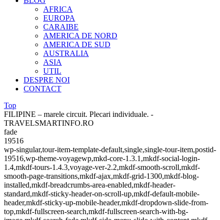
BLOG
AFRICA
EUROPA
CARAIBE
AMERICA DE NORD
AMERICA DE SUD
AUSTRALIA
ASIA
UTIL
DESPRE NOI
CONTACT
Top
FILIPINE – marele circuit. Plecari individuale. -
TRAVELSMARTINFO.RO
fade
19516
wp-singular,tour-item-template-default,single,single-tour-item,postid-
19516,wp-theme-voyagewp,mkd-core-1.3.1,mkdf-social-login-
1.4,mkdf-tours-1.4.3,voyage-ver-2.2,mkdf-smooth-scroll,mkdf-
smooth-page-transitions,mkdf-ajax,mkdf-grid-1300,mkdf-blog-
installed,mkdf-breadcrumbs-area-enabled,mkdf-header-
standard,mkdf-sticky-header-on-scroll-up,mkdf-default-mobile-
header,mkdf-sticky-up-mobile-header,mkdf-dropdown-slide-from-
top,mkdf-fullscreen-search,mkdf-fullscreen-search-with-bg-