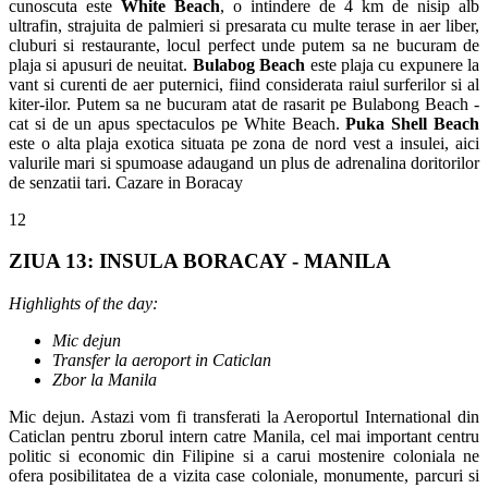
cunoscuta este
White Beach
, o intindere de 4 km de nisip alb
ultrafin, strajuita de palmieri si presarata cu multe terase in aer liber,
cluburi si restaurante, locul perfect unde putem sa ne bucuram de
plaja si apusuri de neuitat.
Bulabog Beach
este plaja cu expunere la
vant si curenti de aer puternici, fiind considerata raiul surferilor si al
kiter-ilor. Putem sa ne bucuram atat de rasarit pe Bulabong Beach -
cat si de un apus spectaculos pe White Beach.
Puka Shell Beach
este o alta plaja exotica situata pe zona de nord vest a insulei, aici
valurile mari si spumoase adaugand un plus de adrenalina doritorilor
de senzatii tari. Cazare in Boracay
12
ZIUA 13: INSULA BORACAY - MANILA
Highlights of the day:
Mic dejun
Transfer la aeroport in Caticlan
Zbor la Manila
Mic dejun. Astazi vom fi transferati la Aeroportul International din
Caticlan pentru zborul intern catre Manila, cel mai important centru
politic si economic din Filipine si a carui mostenire coloniala ne
ofera posibilitatea de a vizita case coloniale, monumente, parcuri si