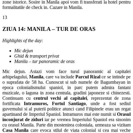
zone istorice. Sosire in Manila apoi vom fi transferati la hotel pentru
formalitatile de check in. Cazare in Manila.
13
ZIUA 14: MANILA – TUR DE ORAS
Highlights of the day:
Mic dejun
Ghid & transport privat
Manila – tur panoramic de oras
Mic dejun. Astazi vom face turul panoramic al capitalei
arhipelagului,
Manila
, care va include
Parcul Rizal
ce se intinde pe
o suprafata de 58 ha. Cunoscut si sub numele de Bagumbayan in
epoca colonialismului spaniol, in parc putem admira fantani
muzicale, o laguna in zona centrala, gradini japoneze si chinezesti.
Continuam cu
centrul vechi al capitalei
, reprezentat de zona
fortificata
Intramuros, Fortul Santiago
, unde a fost sediul
guvernului si al puterii politice atunci cand Filipinele erau un regat
apartinand de Imperiul Spaniol. Intramuros mai este numit si
Orasul
inconjurat de ziduri
iar pe vremea Imperiului Spaniol era sinonim
cu orasul Manila. Parte din mostenirea coloniala, urmeaza sa vizitam
Casa Manila
care evoca stilul de viata colonial si cea mai veche