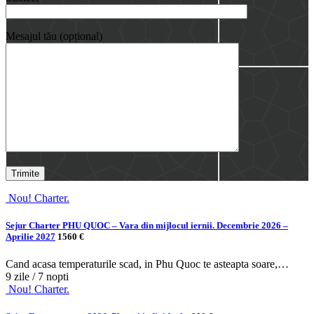
Mesajul tău (opțional)
Nou! Charter.
Sejur Charter PHU QUOC – Vara din mijlocul iernii. Decembrie 2026 –
Aprilie 2027
1560 €
Cand acasa temperaturile scad, in Phu Quoc te asteapta soare,…
9 zile / 7 nopti
Nou! Charter.