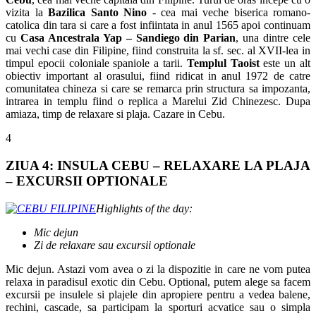
vizita la
Bazilica Santo Nino
- cea mai veche biserica romano-
catolica din tara si care a fost infiintata in anul 1565 apoi continuam
cu
Casa Ancestrala Yap – Sandiego din Parian
, una dintre cele
mai vechi case din Filipine, fiind construita la sf. sec. al XVII-lea in
timpul epocii coloniale spaniole a tarii.
Templul Taoist
este un alt
obiectiv important al orasului, fiind ridicat in anul 1972 de catre
comunitatea chineza si care se remarca prin structura sa impozanta,
intrarea in templu fiind o replica a Marelui Zid Chinezesc. Dupa
amiaza, timp de relaxare si plaja. Cazare in Cebu.
4
ZIUA 4: INSULA CEBU – RELAXARE LA PLAJA
– EXCURSII OPTIONALE
Highlights of the day:
Mic dejun
Zi de relaxare sau excursii optionale
Mic dejun. Astazi vom avea o zi la dispozitie in care ne vom putea
relaxa in paradisul exotic din Cebu. Optional, putem alege sa facem
excursii pe insulele si plajele din apropiere pentru a vedea balene,
rechini, cascade, sa participam la sporturi acvatice sau o simpla