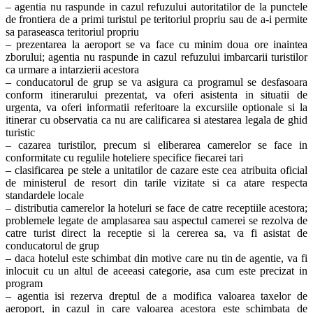
– agentia nu raspunde in cazul refuzului autoritatilor de la punctele
de frontiera de a primi turistul pe teritoriul propriu sau de a-i permite
sa paraseasca teritoriul propriu
– prezentarea la aeroport se va face cu minim doua ore inaintea
zborului; agentia nu raspunde in cazul refuzului imbarcarii turistilor
ca urmare a intarzierii acestora
– conducatorul de grup se va asigura ca programul se desfasoara
conform itinerarului prezentat, va oferi asistenta in situatii de
urgenta, va oferi informatii referitoare la excursiile optionale si la
itinerar cu observatia ca nu are calificarea si atestarea legala de ghid
turistic
– cazarea turistilor, precum si eliberarea camerelor se face in
conformitate cu regulile hoteliere specifice fiecarei tari
– clasificarea pe stele a unitatilor de cazare este cea atribuita oficial
de ministerul de resort din tarile vizitate si ca atare respecta
standardele locale
– distributia camerelor la hoteluri se face de catre receptiile acestora;
problemele legate de amplasarea sau aspectul camerei se rezolva de
catre turist direct la receptie si la cererea sa, va fi asistat de
conducatorul de grup
– daca hotelul este schimbat din motive care nu tin de agentie, va fi
inlocuit cu un altul de aceeasi categorie, asa cum este precizat in
program
– agentia isi rezerva dreptul de a modifica valoarea taxelor de
aeroport, in cazul in care valoarea acestora este schimbata de