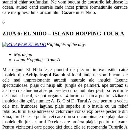
stanci si chiar scufundari. Ne vom bucura de apusurile fabuloase la
ocean, atunci cand soarele cade incet printre formatiunile carstice
care marginesc linia orizontului. Cazare in El Nido.
6
ZIUA 6: EL NIDO – ISLAND HOPPING TOUR A
Highlights of the day:
Mic dejun
Island Hopping – Tour A
Mic dejun. El Nido este punctul de plecare in excursiile catre
insulele din
Arhipeleagul Bacuit
si locul unde ne vom bucura de
cele mai impresionante atractii naturale ale insulei: lagune
spectaculoase, plaje cu nisip alb, jungla de palmieri, ape turcoaz si
atat de cristaline incat se pot vedea cu ochiul liber pestii si recifurile
de corali. Local, se pot organiza 4 tururi cu barca pentru vizitarea
insulelor din golf, numite: A, B, C si D. Turul A este pentru a vedea
cele mai frumoase lagune, plaje superbe si o insula cu un relief
fabulos, turul B se adreseaza celor care vor sa exploreze pesterile din
zona, turul C este pentru cei care doresc o combinaṭie de plaje dar si
insulele din jur iar turul D celor care prefera plajele pentru relaxare.
Pentru vizitatorii care petrec aici doua zile se recomanda Tururile A