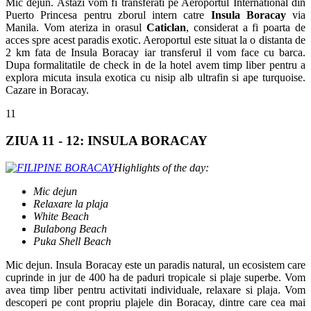
Mic dejun. Astazi vom fi transferati pe Aeroportul International din
Puerto Princesa pentru zborul intern catre
Insula Boracay
via
Manila. Vom ateriza in orasul
Caticlan
, considerat a fi poarta de
acces spre acest paradis exotic. Aeroportul este situat la o distanta de
2 km fata de Insula Boracay iar transferul il vom face cu barca.
Dupa formalitatile de check in de la hotel avem timp liber pentru a
explora micuta insula exotica cu nisip alb ultrafin si ape turquoise.
Cazare in Boracay.
11
ZIUA 11 - 12: INSULA BORACAY
Highlights of the day:
Mic dejun
Relaxare la plaja
White Beach
Bulabong Beach
Puka Shell Beach
Mic dejun. Insula Boracay este un paradis natural, un ecosistem care
cuprinde in jur de 400 ha de paduri tropicale si plaje superbe. Vom
avea timp liber pentru activitati individuale, relaxare si plaja. Vom
descoperi pe cont propriu plajele din Boracay, dintre care cea mai