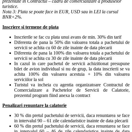
prezentate in Contractul – cadru de comercializare a produselor
turistice.
Nota 3: Plata se poate face in EUR, USD sau in LEI la cursul
BNR+2%.
Inscriere si termene de plata
Inscrierile se fac cu plata unui avans de min. 30% din tarif
Diferenta de pana la 50% din valoarea totala a pachetului de
servicii se achita cu 60 de zile inainte de data plecarii
Diferenta de pana la 100% din valoarea totala a pachetului de
servicii se achita cu 30 de zile inainte de data plecarii
In cazul in care pachetul de servicii achizitionat presupune
bilet de avion individual si nu de grup, la data inscrierii se va
achita 100% din valoarea acestuia + 10% din valoarea
serviciilor la sol
Turistul va incheia cu agentia organizatoare Contractul de
Comercializare a Pachetelor de Servicii de Calatorie,
prezentul program fiind anexa la contract
Penalizari renuntare la calatorie
30 % din pretul pachetului de servicii, daca renuntarea se face
in intervalul 90 – 61 zile calendaristice inainte de data plecarii
60 % din pretul pachetului de servicii, daca renuntarea se face
in intervalul 60 – 46 de zile calendaristice inainte de data