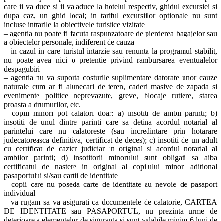
care ii va duce si ii va aduce la hotelul respectiv, ghidul excursiei si
dupa caz, un ghid local; in tariful excursiilor optionale nu sunt
incluse intrarile la obiectivele turistice vizitate
– agentia nu poate fi facuta raspunzatoare de pierderea bagajelor sau
a obiectelor personale, indiferent de cauza
– in cazul in care turistul intarzie sau renunta la programul stabilit,
nu poate avea nici o pretentie privind rambursarea eventualelor
despagubiri
– agentia nu va suporta costurile suplimentare datorate unor cauze
naturale cum ar fi alunecari de teren, caderi masive de zapada si
evenimente politice neprevazute, greve, blocaje rutiere, starea
proasta a drumurilor, etc.
– copiii minori pot calatori doar: a) insotiti de ambii parinti; b)
insotiti de unul dintre parinti care sa detina acordul notarial al
parintelui care nu calatoreste (sau incredintare prin hotarare
judecatoreasca definitiva, certificat de deces); c) insotiti de un adult
cu certificat de cazier judiciar in original si acordul notarial al
ambilor parinti; d) insotitorii minorului sunt obligati sa aiba
certificatul de nastere in original al copilului minor, aditional
pasaportului si/sau cartii de identitate
– copii care nu poseda carte de identitate au nevoie de pasaport
individual
– va rugam sa va asigurati ca documentele de calatorie, CARTEA
DE IDENTITATE sau PASAPORTUL, nu prezinta urme de
deterioare a elementelor de siguranta si sunt valabile minim 6 luni de