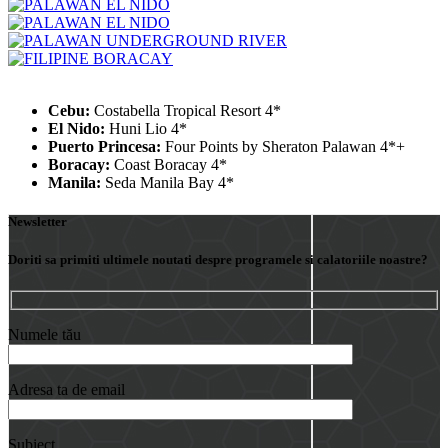
Cebu:
Costabella Tropical Resort 4*
El Nido:
Huni Lio 4*
Puerto Princesa:
Four Points by Sheraton Palawan 4*+
Boracay:
Coast Boracay 4*
Manila:
Seda Manila Bay 4*
Newsletter
Doriti sa primiti ultimele noutati despre programele si calatoriile noastre?
Numele tău
Adresa ta de email
Subiect