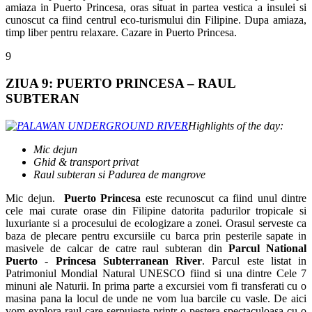
amiaza in Puerto Princesa, oras situat in partea vestica a insulei si
cunoscut ca fiind centrul eco-turismului din Filipine. Dupa amiaza,
timp liber pentru relaxare. Cazare in Puerto Princesa.
9
ZIUA 9: PUERTO PRINCESA – RAUL
SUBTERAN
Highlights of the day:
Mic dejun
Ghid & transport privat
Raul subteran si Padurea de mangrove
Mic dejun.
Puerto Princesa
este recunoscut ca fiind unul dintre
cele mai curate orase din Filipine datorita padurilor tropicale si
luxuriante si a procesului de ecologizare a zonei. Orasul serveste ca
baza de plecare pentru excursiile cu barca prin pesterile sapate in
masivele de calcar de catre raul subteran din
Parcul National
Puerto
-
Princesa Subterranean River
. Parcul este listat in
Patrimoniul Mondial Natural UNESCO fiind si una dintre Cele 7
minuni ale Naturii. In prima parte a excursiei vom fi transferati cu o
masina pana la locul de unde ne vom lua barcile cu vasle. De aici
vom explora raul care serpuieste printr-o pestera spectaculoasa cu o