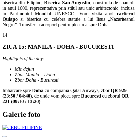
biserica din Filipine,
Biserica San Augustin
, construita de spanioli
in anul 1600, reprezentativa prin stilul sau unic arhitectonic, inclusa
in Patrimoniul Mondial UNESCO. Vom vizita apoi
cartierul
Quiapo
si biserica cu celebra statuie a lui Iisus „Nazariteanul
Negru”. Transfer la aeroport pentru plecarea spre Doha.
14
ZIUA 15: MANILA - DOHA - BUCURESTI
Highlights of the day:
Mic dejun
Zbor Manila – Doha
Zbor Doha - Bucuresti
Imbarcare spre
Doha
cu compania Qatar Airways, zbor
QR 929
(
23
:
50
/
04
:40
)
, de unde vom pleca spre
Bucuresti
cu zborul
QR
221
(09
:
10
/
13
:20
)
.
Galerie foto