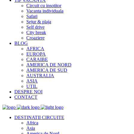
TIP VACANTA
Circuit cu insotitor
Vacanta individuala
Safari
Sejur & plaja
Self drive
City break
Croaziere
BLOG
AFRICA
EUROPA
CARAIBE
AMERICA DE NORD
AMERICA DE SUD
AUSTRALIA
ASIA
UTIL
DESPRE NOI
CONTACT
DESTINATII CIRCUITE
Africa
Asia
America de Nord