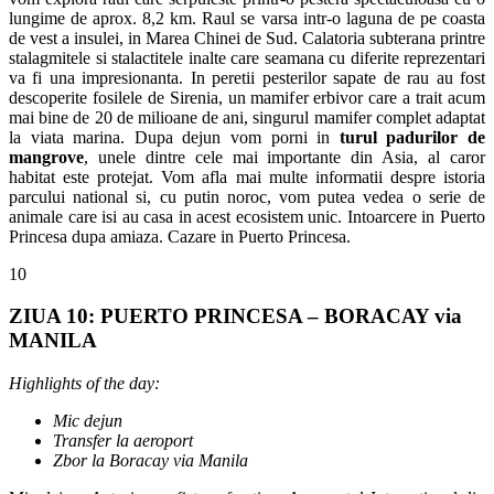
lungime de aprox. 8,2 km. Raul se varsa intr-o laguna de pe coasta
de vest a insulei, in Marea Chinei de Sud. Calatoria subterana printre
stalagmitele si stalactitele inalte care seamana cu diferite reprezentari
va fi una impresionanta. In peretii pesterilor sapate de rau au fost
descoperite fosilele de Sirenia, un mamifer erbivor care a trait acum
mai bine de 20 de milioane de ani, singurul mamifer complet adaptat
la viata marina. Dupa dejun vom porni in
turul padurilor de
mangrove
, unele dintre cele mai importante din Asia, al caror
habitat este protejat. Vom afla mai multe informatii despre istoria
parcului national si, cu putin noroc, vom putea vedea o serie de
animale care isi au casa in acest ecosistem unic. Intoarcere in Puerto
Princesa dupa amiaza. Cazare in Puerto Princesa.
10
ZIUA 10: PUERTO PRINCESA – BORACAY via
MANILA
Highlights of the day:
Mic dejun
Transfer la aeroport
Zbor la Boracay via Manila