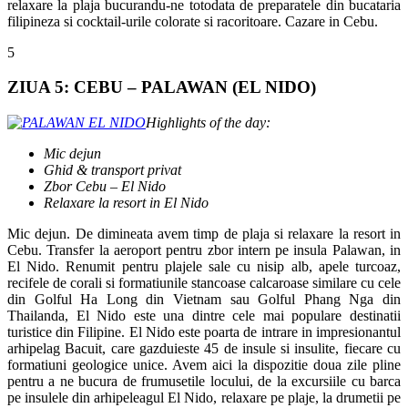
relaxare la plaja bucurandu-ne totodata de preparatele din bucataria
filipineza si cocktail-urile colorate si racoritoare. Cazare in Cebu.
5
ZIUA 5: CEBU – PALAWAN (EL NIDO)
Highlights of the day:
Mic dejun
Ghid & transport privat
Zbor Cebu – El Nido
Relaxare la resort in El Nido
Mic dejun. De dimineata avem timp de plaja si relaxare la resort in
Cebu. Transfer la aeroport pentru zbor intern pe insula Palawan, in
El Nido. Renumit pentru plajele sale cu nisip alb, apele turcoaz,
recifele de corali si formatiunile stancoase calcaroase similare cu cele
din Golful Ha Long din Vietnam sau Golful Phang Nga din
Thailanda, El Nido este una dintre cele mai populare destinatii
turistice din Filipine. El Nido este poarta de intrare in impresionantul
arhipelag Bacuit, care gazduieste 45 de insule si insulite, fiecare cu
formatiuni geologice unice. Avem aici la dispozitie doua zile pline
pentru a ne bucura de frumusetile locului, de la excursiile cu barca
pe insulele din arhipeleagul El Nido, relaxare pe plaje, la drumetii pe