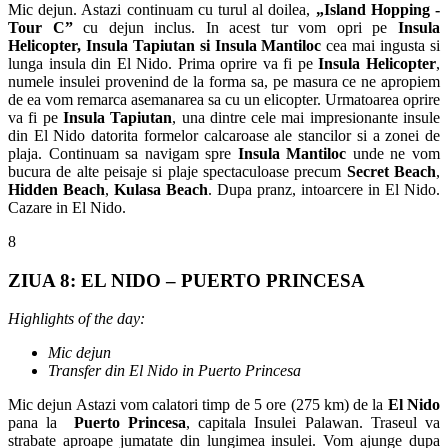
Mic dejun. Astazi continuam cu turul al doilea,
„Island Hopping -
Tour
C
”
cu dejun inclus. In acest tur vom opri pe
Insula
Helicopter,
Insula Tapiutan si Insula Mantiloc
cea mai ingusta si
lunga insula din El Nido. Prima oprire va fi pe
Insula
Helicopter
,
numele insulei provenind de la forma sa, pe masura ce ne apropiem
de ea vom remarca asemanarea sa cu un elicopter. Urmatoarea oprire
va fi pe
Insula Tapiutan
, una dintre cele mai impresionante insule
din El Nido datorita formelor calcaroase ale stancilor si a zonei de
plaja. Continuam sa navigam spre
Insula Mantiloc
unde ne vom
bucura de alte peisaje si plaje spectaculoase precum
Secret Beach
,
Hidden Beach
,
Kulasa Beach
. Dupa pranz, intoarcere in El Nido.
Cazare in El Nido.
8
ZIUA 8: EL NIDO – PUERTO PRINCESA
Highlights of the day:
Mic dejun
Transfer din El Nido in Puerto Princesa
Mic dejun Astazi vom calatori timp de 5 ore (275 km) de la
El Nido
pana la
Puerto Princesa
, capitala Insulei Palawan. Traseul va
strabate aproape jumatate din lungimea insulei. Vom ajunge dupa