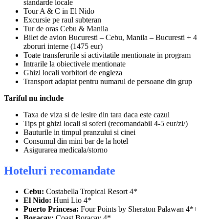
standarde locale
Tour A & C in El Nido
Excursie pe raul subteran
Tur de oras Cebu & Manila
Bilet de avion Bucuresti – Cebu, Manila – Bucuresti + 4
zboruri interne (1475 eur)
Toate transferurile si activitatile mentionate in program
Intrarile la obiectivele mentionate
Ghizi locali vorbitori de engleza
Transport adaptat pentru numarul de persoane din grup
Tariful nu include
Taxa de viza si de iesire din tara daca este cazul
Tips pt ghizi locali si soferi (recomandabil 4-5 eur/zi/)
Bauturile in timpul pranzului si cinei
Consumul din mini bar de la hotel
Asigurarea medicala/storno
Hoteluri recomandate
Cebu:
Costabella Tropical Resort 4*
El Nido:
Huni Lio 4*
Puerto Princesa:
Four Points by Sheraton Palawan 4*+
Boracay:
Coast Boracay 4*