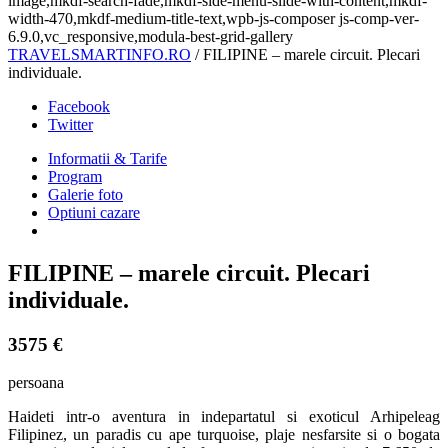
image,mkdf-search-fade,mkdf-side-menu-slide-with-content,mkdf-
width-470,mkdf-medium-title-text,wpb-js-composer js-comp-ver-
6.9.0,vc_responsive,modula-best-grid-gallery
TRAVELSMARTINFO.RO
/
FILIPINE – marele circuit. Plecari
individuale.
Facebook
Twitter
Informatii & Tarife
Program
Galerie foto
Optiuni cazare
FILIPINE – marele circuit. Plecari
individuale.
3575 €
persoana
Haideti intr-o aventura in indepartatul si exoticul Arhipeleag
Filipinez, un paradis cu ape turquoise, plaje nesfarsite si o bogata