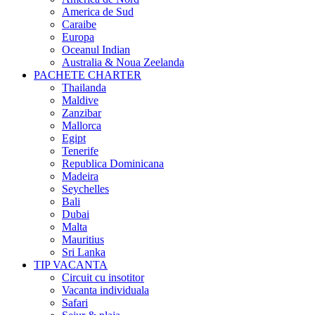
America de Sud
Caraibe
Europa
Oceanul Indian
Australia & Noua Zeelanda
PACHETE CHARTER
Thailanda
Maldive
Zanzibar
Mallorca
Egipt
Tenerife
Republica Dominicana
Madeira
Seychelles
Bali
Dubai
Malta
Mauritius
Sri Lanka
TIP VACANTA
Circuit cu insotitor
Vacanta individuala
Safari