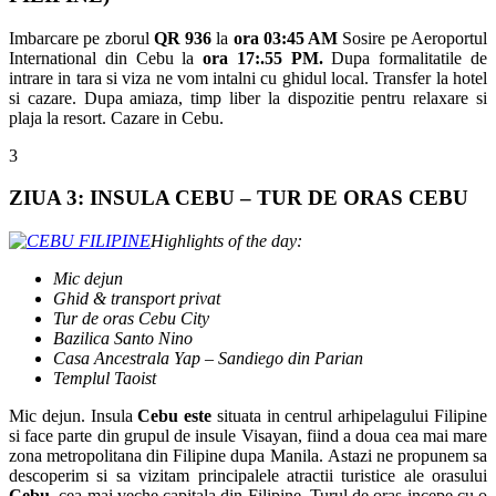
Imbarcare pe zborul
QR 936
la
ora 03:45 AM
Sosire pe Aeroportul
International din Cebu la
ora 17:.55 PM.
Dupa formalitatile de
intrare in tara si viza ne vom intalni cu ghidul local. Transfer la hotel
si cazare. Dupa amiaza, timp liber la dispozitie pentru relaxare si
plaja la resort. Cazare in Cebu.
3
ZIUA 3: INSULA CEBU – TUR DE ORAS CEBU
Highlights of the day:
Mic dejun
Ghid & transport privat
Tur de oras Cebu City
Bazilica Santo Nino
Casa Ancestrala Yap – Sandiego din Parian
Templul Taoist
Mic dejun. Insula
Cebu este
situata in centrul arhipelagului Filipine
si face parte din grupul de insule Visayan, fiind a doua cea mai mare
zona metropolitana din Filipine dupa Manila. Astazi ne propunem sa
descoperim si sa vizitam principalele atractii turistice ale orasului
Cebu
, cea mai veche capitala din Filipine. Turul de oras incepe cu o