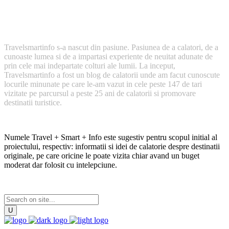
Cum a inceput TravelSmartInfo?
Travelsmartinfo s-a nascut din pasiune. Pasiunea de a calatori, de a
cunoaste lumea si de a impartasi experiente de neuitat adunate de
prin cele mai indepartate colturi ale lumii. La inceput,
Travelsmartinfo a fost un blog de calatorii unde am facut cunoscute
locurile minunate pe care le-am vazut in cele peste 147 de tari
vizitate pe parcursul a peste 25 ani de calatorii si promovare
destinatii turistice.
Numele Travel + Smart + Info este sugestiv pentru scopul initial al
proiectului, respectiv: informatii si idei de calatorie despre destinatii
originale, pe care oricine le poate vizita chiar avand un buget
moderat dar folosit cu intelepciune.