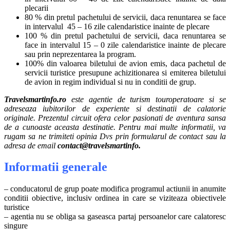
plecarii
80 % din pretul pachetului de servicii, daca renuntarea se face
in intervalul 45 – 16 zile calendaristice inainte de plecare
100 % din pretul pachetului de servicii, daca renuntarea se
face in intervalul 15 – 0 zile calendaristice inainte de plecare
sau prin neprezentarea la program.
100% din valoarea biletului de avion emis, daca pachetul de
servicii turistice presupune achizitionarea si emiterea biletului
de avion in regim individual si nu in conditii de grup.
Travelsmartinfo.ro
este agentie de turism touroperatoare si se
adreseaza iubitorilor de experiente si destinatii de calatorie
originale. Prezentul circuit ofera celor pasionati de aventura sansa
de a cunoaste aceasta destinatie. Pentru mai multe informatii, va
rugam sa ne trimiteti opinia Dvs prin formularul de contact sau la
adresa de email
contact@travelsmartinfo.
Informatii generale
– conducatorul de grup poate modifica programul actiunii in anumite
conditii obiective, inclusiv ordinea in care se viziteaza obiectivele
turistice
– agentia nu se obliga sa gaseasca partaj persoanelor care calatoresc
singure