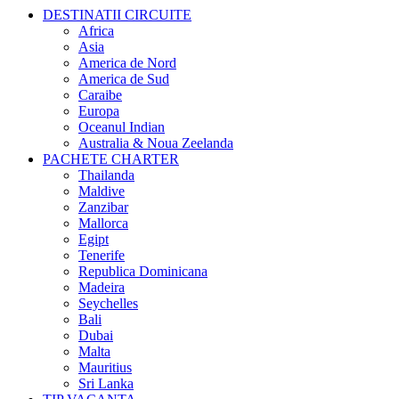
DESTINATII CIRCUITE
Africa
Asia
America de Nord
America de Sud
Caraibe
Europa
Oceanul Indian
Australia & Noua Zeelanda
PACHETE CHARTER
Thailanda
Maldive
Zanzibar
Mallorca
Egipt
Tenerife
Republica Dominicana
Madeira
Seychelles
Bali
Dubai
Malta
Mauritius
Sri Lanka