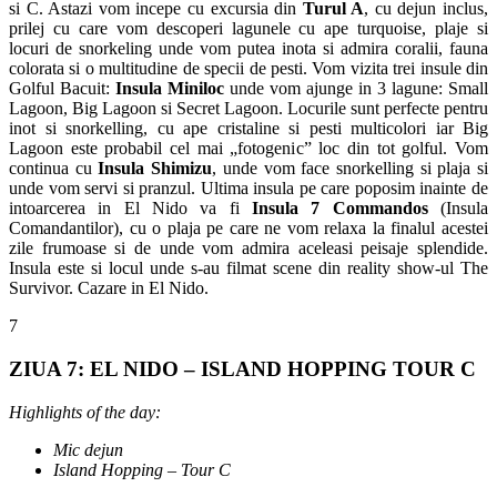
si C. Astazi vom incepe cu excursia din
Turul A
, cu dejun inclus,
prilej cu care vom descoperi lagunele cu ape turquoise, plaje si
locuri de snorkeling unde vom putea inota si admira coralii, fauna
colorata si o multitudine de specii de pesti. Vom vizita trei insule din
Golful Bacuit:
Insula Miniloc
unde vom ajunge in 3 lagune: Small
Lagoon, Big Lagoon si Secret Lagoon. Locurile sunt perfecte pentru
inot si snorkelling, cu ape cristaline si pesti multicolori iar Big
Lagoon este probabil cel mai „fotogenic” loc din tot golful. Vom
continua cu
Insula Shimizu
, unde vom face snorkelling si plaja si
unde vom servi si pranzul. Ultima insula pe care poposim inainte de
intoarcerea in El Nido va fi
Insula 7 Commandos
(Insula
Comandantilor), cu o plaja pe care ne vom relaxa la finalul acestei
zile frumoase si de unde vom admira aceleasi peisaje splendide.
Insula este si locul unde s-au filmat scene din reality show-ul The
Survivor. Cazare in El Nido.
7
ZIUA 7: EL NIDO – ISLAND HOPPING TOUR C
Highlights of the day:
Mic dejun
Island Hopping – Tour C