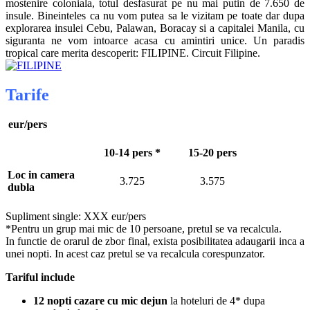
mostenire coloniala, totul desfasurat pe nu mai putin de 7.650 de
insule. Bineinteles ca nu vom putea sa le vizitam pe toate dar dupa
explorarea insulei Cebu, Palawan, Boracay si a capitalei Manila, cu
siguranta ne vom intoarce acasa cu amintiri unice. Un paradis
tropical care merita descoperit: FILIPINE. Circuit Filipine.
Tarife
eur/pers
10-14 pers *
15-20 pers
Loc in camera
3.725
3.575
dubla
Supliment single: XXX eur/pers
*Pentru un grup mai mic de 10 persoane, pretul se va recalcula.
In functie de orarul de zbor final, exista posibilitatea adaugarii inca a
unei nopti. In acest caz pretul se va recalcula corespunzator.
Tariful include
12 nopti cazare cu mic dejun
la hoteluri de 4* dupa