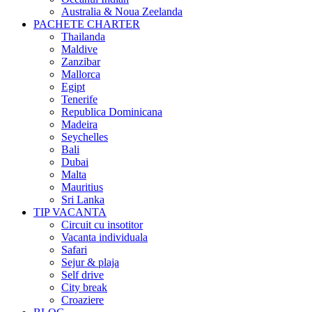
Australia & Noua Zeelanda
PACHETE CHARTER
Thailanda
Maldive
Zanzibar
Mallorca
Egipt
Tenerife
Republica Dominicana
Madeira
Seychelles
Bali
Dubai
Malta
Mauritius
Sri Lanka
TIP VACANTA
Circuit cu insotitor
Vacanta individuala
Safari
Sejur & plaja
Self drive
City break
Croaziere