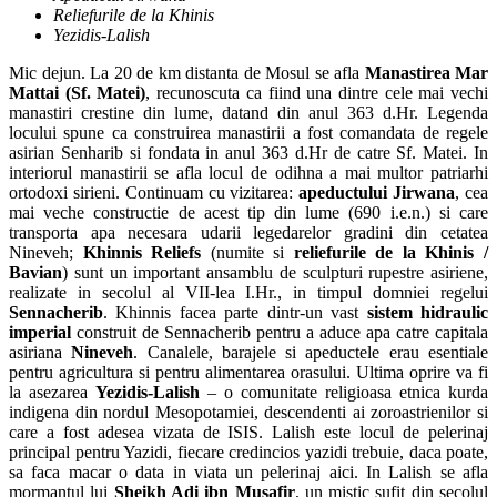
Reliefurile de la Khinis
Yezidis-Lalish
Mic dejun. La 20 de km distanta de Mosul se afla
Manastirea Mar
Mattai (Sf. Matei)
, recunoscuta ca fiind una dintre cele mai vechi
manastiri crestine din lume, datand din anul 363 d.Hr. Legenda
locului spune ca construirea manastirii a fost comandata de regele
asirian Senharib si fondata in anul 363 d.Hr de catre Sf. Matei. In
interiorul manastirii se afla locul de odihna a mai multor patriarhi
ortodoxi sirieni. Continuam cu vizitarea:
apeductului Jirwana
, cea
mai veche constructie de acest tip din lume (690 i.e.n.) si care
transporta apa necesara udarii legedarelor gradini din cetatea
Nineveh;
Khinnis Reliefs
(numite si
reliefurile de la Khinis /
Bavian
) sunt un important ansamblu de sculpturi rupestre asiriene,
realizate in secolul al VII-lea I.Hr., in timpul domniei regelui
Sennacherib
. Khinnis facea parte dintr-un vast
sistem hidraulic
imperial
construit de Sennacherib pentru a aduce apa catre capitala
asiriana
Nineveh
. Canalele, barajele si apeductele erau esentiale
pentru agricultura si pentru alimentarea orasului. Ultima oprire va fi
la asezarea
Yezidis-Lalish
– o comunitate religioasa etnica kurda
indigena din nordul Mesopotamiei, descendenti ai zoroastrienilor si
care a fost adesea vizata de ISIS. Lalish este locul de pelerinaj
principal pentru Yazidi, fiecare credincios yazidi trebuie, daca poate,
sa faca macar o data in viata un pelerinaj aici. In Lalish se afla
mormantul lui
Sheikh Adi ibn Musafir
, un mistic sufit din secolul