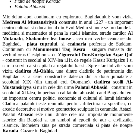
Piata de noapte Karada
Palatul Abbasid
Mic dejun apoi continuam cu explorarea Baghdadului: vom vizita
Medresa Al Mustansiriyah
construita in anul 1227 - un important
centru cultural si educational din Evul Mediu si unde se predau de la
medicina si matematica si pana la studii islamice, strada cartilor
Al
Mutanabi
,
Shabander tea house
- cea mai veche ceainarie din
Baghdad,
piata cuprului
, si
ceainaria
preferata de Saddam.
Continuam cu
Monumentul Taq Kesra
- singura ramasita din
vechiul oras Ctesiphon si cu
Zigurratul
Dur-Kurigalzu Aqar Quf
- construit in secolul al XIV-lea i.Hr. de regele Kassit Kurigalzu I si
care a servit ca si capitala a regatului kassit. Spre sfarsitul zilei vom
vizita
cladirea Al-Qishla
, una dintre cladirile de patrimoniu din
Baghdad si a carei constructie dateaza din a doua jumatate a
secolului XIX (din timpul erei Otomane),
cladirea scolii Al-
Mustansiriyya
si nu in cele din urma
Palatul Abbasid
- construit in
secolul al XII-lea, in perioada califatului abbasid, cand Bagdadul era
un important centru politic, economic si cultural al lumii islamice.
Cladirea palatului este renumita pentru arhitectura sa specifica, cu
arcade decorative si motive geometrice sculptate in caramida. Astazi,
Palatul Abbasid este unul dintre cele mai importante monumente
istorice din Bagdad si un simbol al epocii de aur a civilizatiei
islamice. Incheiem ziua pe strada comerciala si piata de noapte
Karada
. Cazare in Baghdad.