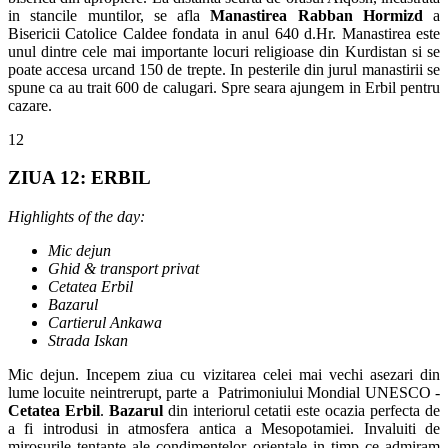
in stancile muntilor, se afla
Manastirea Rabban Hormizd
a
Bisericii Catolice Caldee fondata in anul 640 d.Hr. Manastirea este
unul dintre cele mai importante locuri religioase din Kurdistan si se
poate accesa urcand 150 de trepte. In pesterile din jurul manastirii se
spune ca au trait 600 de calugari. Spre seara ajungem in Erbil pentru
cazare.
12
ZIUA 12: ERBIL
Highlights of the day:
Mic dejun
Ghid & transport privat
Cetatea Erbil
Bazarul
Cartierul Ankawa
Strada Iskan
Mic dejun. Incepem ziua cu vizitarea celei mai vechi asezari din
lume locuite neintrerupt, parte a Patrimoniului Mondial UNESCO -
Cetatea Erbil
.
Bazarul
din interiorul cetatii este ocazia perfecta de
a fi introdusi in atmosfera antica a Mesopotamiei. Invaluiti de
mirosurile tentante ale condimentelor orientale in timp ce admiram