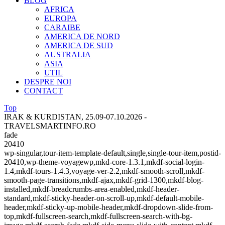
BLOG
AFRICA
EUROPA
CARAIBE
AMERICA DE NORD
AMERICA DE SUD
AUSTRALIA
ASIA
UTIL
DESPRE NOI
CONTACT
Top
IRAK & KURDISTAN, 25.09-07.10.2026 -
TRAVELSMARTINFO.RO
fade
20410
wp-singular,tour-item-template-default,single,single-tour-item,postid-
20410,wp-theme-voyagewp,mkd-core-1.3.1,mkdf-social-login-
1.4,mkdf-tours-1.4.3,voyage-ver-2.2,mkdf-smooth-scroll,mkdf-
smooth-page-transitions,mkdf-ajax,mkdf-grid-1300,mkdf-blog-
installed,mkdf-breadcrumbs-area-enabled,mkdf-header-
standard,mkdf-sticky-header-on-scroll-up,mkdf-default-mobile-
header,mkdf-sticky-up-mobile-header,mkdf-dropdown-slide-from-
top,mkdf-fullscreen-search,mkdf-fullscreen-search-with-bg-