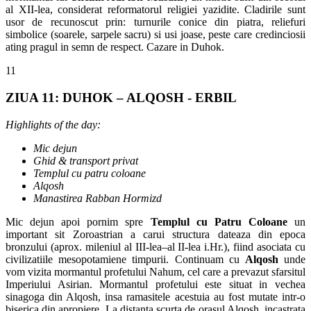
al XII-lea, considerat reformatorul religiei yazidite. Cladirile sunt
usor de recunoscut prin: turnurile conice din piatra, reliefuri
simbolice (soarele, sarpele sacru) si usi joase, peste care credinciosii
ating pragul in semn de respect. Cazare in Duhok.
11
ZIUA 11: DUHOK – ALQOSH - ERBIL
Highlights of the day:
Mic dejun
Ghid & transport privat
Templul cu patru coloane
Alqosh
Manastirea Rabban Hormizd
Mic dejun apoi pornim spre
Templul cu Patru Coloane
un
important sit Zoroastrian a carui structura dateaza din epoca
bronzului (aprox. mileniul al III-lea–al II-lea i.Hr.), fiind asociata cu
civilizatiile mesopotamiene timpurii. Continuam cu
Alqosh
unde
vom vizita mormantul profetului Nahum, cel care a prevazut sfarsitul
Imperiului Asirian. Mormantul profetului este situat in vechea
sinagoga din Alqosh, insa ramasitele acestuia au fost mutate intr-o
biserica din apropiere. La distanta scurta de orasul Alqosh, incastrata