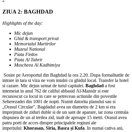
2
ZIUA 2: BAGHDAD
Highlights of the day:
Mic dejun
Ghid & transport privat
Memorialul Martirilor
Muzeul National
Piata Firdos
Piata Al Tahrir
Moscheea Al Kadhimiya
Sosire pe Aeroportul din Baghdad la ora 2.20. Dupa formalitatile de
intrare in tara si viza ne vom intalni cu ghidul local. Transfer la hotel
si cazare. Mic dejun urmat de turul capitalei.
Baghdad
a fost
intemeiat in anul 762 de califul abbasid Al-Mansūr si este
recunoscut ca locul in care se petreceau actiunile din povestile
Seherezadei din 1001 de nopti. Numit datorita planului sau si
„Orasul Circular", Bagdadul avea un diametru de 2 km si era
imprejmuit de ziduri duble si de un sant de aparare, iar zona centrala
dispunea de un al treilea zid, inalt de aproape 15 metri. Orasul avea
patru porti de acces dinspre principalele regiuni ale
imperiului:
Khorasan, Siria, Basra și Kufa
. In numai cativa ani,