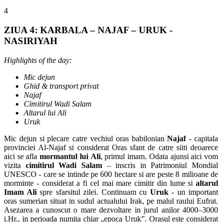
4
ZIUA 4: KARBALA – NAJAF – URUK -
NASIRIYAH
Highlights of the day:
Mic dejun
Ghid & transport privat
Najaf
Cimitirul Wadi Salam
Altarul lui Ali
Uruk
Mic dejun si plecare catre vechiul oras babilonian
Najaf
- capitala
provinciei Al-Najaf si considerat Oras sfant de catre siiti deoarece
aici se afla
mormantul lui Ali
, primul imam. Odata ajunsi aici vom
vizita
cimitirul Wadi Salam
– inscris in Patrimoniul Mondial
UNESCO - care se intinde pe 600 hectare si are peste 8 milioane de
morminte - considerat a fi cel mai mare cimitir din lume si
altarul
Imam Ali
spre sfarsitul zilei. Continuam cu
Uruk
- un important
oras sumerian situat in sudul actualului Irak, pe malul raului Eufrat.
Asezarea a cunoscut o mare dezvoltare in jurul anilor 4000–3000
i.Hr., in perioada numita chiar „epoca Uruk”. Orasul este considerat