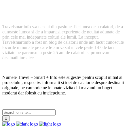
Cum a inceput TravelSmartInfo?
Travelsmartinfo s-a nascut din pasiune. Pasiunea de a calatori, de a
cunoaste lumea si de a impartasi experiente de neuitat adunate de
prin cele mai indepartate colturi ale lumii. La inceput,
Travelsmartinfo a fost un blog de calatorii unde am facut cunoscute
locurile minunate pe care le-am vazut in cele peste 147 de tari
vizitate pe parcursul a peste 25 ani de calatorii si promovare
destinatii turistice.
Numele Travel + Smart + Info este sugestiv pentru scopul initial al
proiectului, respectiv: informatii si idei de calatorie despre destinatii
originale, pe care oricine le poate vizita chiar avand un buget
moderat dar folosit cu intelepciune.