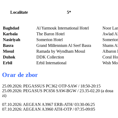
Localitate
5*
Baghdad
Al Yarmouk International Hotel
Noor Lan
Karbala
The Baron Hotel
Awlad A
Nasiriyah
Somerion Hotel
Somerion
Basra
Grand Millennium Al Seef Basra
Shams Al
Mosul
Ramada by Wyndham Mosul
Albaron 
Duhok
DDK Collection
Coral Ho
Erbil
Erbil International
Wish Mor
Orar de zbor
25.09.2026: PEGASSUS PC362 OTP-SAW / 18:50-20:15
25.09.2026: PEGASUS PC656 SAW-BGW / 23.35-02.20 (a doua
zi)
07.10.2026: AEGEAN A3967 ERB-ATH/ 03:30-06:25
07.10.2026: AEGEAN A3960 ATH-OTP / 07:35-09:05