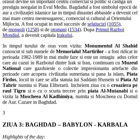
orasul devine un important centru comercial si politic si castiga un
prestigiu neegalat in Evul Mediu. Bagdadul a fost simbolul epocii de
aur a civilizației islamice iar in timpul dinastiei abbaside a devenit cel
mai mare centru mestesugaresc, comercial si cultural al Orientului
Mijlociu. A fost ocupat in mod succesiv de
selgiucizi
(
1055
),
de
mongoli
(
1258
) si de
otomani
(
1534
). Dupa
Primul Razboi
Mondial
, a devenit capitala
Irakului
.
In timpul turului de oras vom vizita:
Monumentul Al Shahid
cunoscut si sub numele de
Memorialul Martirilor
- a fost ridicat in
perioada 1982-1989 in mai multe faze si este un omagiu adus celor
care au cazut in Razboiul dintre Irak si Iran, continuam cu
Muzeul
National
care gazduieste o colectie impresionanta artefacte din
perioade care acopera civilizatia sumeriana si pana la islam,
Piata
Firdos
, locul in care se afla statuia lui Saddam Hussein si
Piata Al
Tahrir
numita si Piata Eliberarii. Incheiem ziua cu o
croaziera pe
raul Tigru
si o cu o scurta trecere prin
piata Al-Mutanabi
si o
vizita la
Moscheea Al Kadhimiya
, numita si Moscheea cu Domul
de Aur. Cazare in Baghdad.
3
ZIUA 3: BAGHDAD – BABYLON - KARBALA
Highlights of the day: