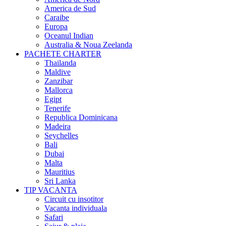
America de Sud
Caraibe
Europa
Oceanul Indian
Australia & Noua Zeelanda
PACHETE CHARTER
Thailanda
Maldive
Zanzibar
Mallorca
Egipt
Tenerife
Republica Dominicana
Madeira
Seychelles
Bali
Dubai
Malta
Mauritius
Sri Lanka
TIP VACANTA
Circuit cu insotitor
Vacanta individuala
Safari