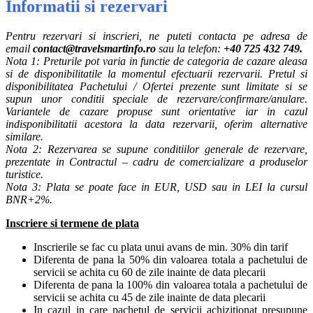
Informatii si rezervari
Pentru rezervari si inscrieri, ne puteti contacta pe adresa de
email
contact@travelsmartinfo.ro
sau la telefon:
+40 725 432 749.
Nota 1: Preturile pot varia in functie de categoria de cazare aleasa
si de disponibilitatile la momentul efectuarii rezervarii. Pretul si
disponibilitatea Pachetului / Ofertei prezente sunt limitate si se
supun unor conditii speciale de rezervare/confirmare/anulare.
Variantele de cazare propuse sunt orientative iar in cazul
indisponibilitatii acestora la data rezervarii, oferim alternative
similare.
Nota 2: Rezervarea se supune conditiilor generale de rezervare,
prezentate in Contractul – cadru de comercializare a produselor
turistice.
Nota 3: Plata se poate face in EUR, USD sau in LEI la cursul
BNR+2%.
Inscriere si termene de plata
Inscrierile se fac cu plata unui avans de min. 30% din tarif
Diferenta de pana la 50% din valoarea totala a pachetului de
servicii se achita cu 60 de zile inainte de data plecarii
Diferenta de pana la 100% din valoarea totala a pachetului de
servicii se achita cu 45 de zile inainte de data plecarii
In cazul in care pachetul de servicii achizitionat presupune