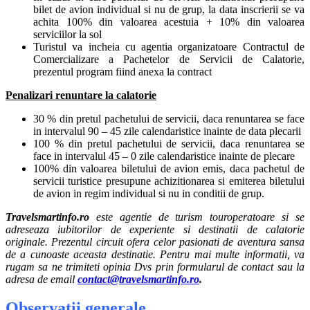
bilet de avion individual si nu de grup, la data inscrierii se va
achita 100% din valoarea acestuia + 10% din valoarea
serviciilor la sol
Turistul va incheia cu agentia organizatoare Contractul de
Comercializare a Pachetelor de Servicii de Calatorie,
prezentul program fiind anexa la contract
Penalizari renuntare la calatorie
30 % din pretul pachetului de servicii, daca renuntarea se face
in intervalul 90 – 45 zile calendaristice inainte de data plecarii
100 % din pretul pachetului de servicii, daca renuntarea se
face in intervalul 45 – 0 zile calendaristice inainte de plecare
100% din valoarea biletului de avion emis, daca pachetul de
servicii turistice presupune achizitionarea si emiterea biletului
de avion in regim individual si nu in conditii de grup.
Travelsmartinfo.ro
este agentie de turism touroperatoare si se
adreseaza iubitorilor de experiente si destinatii de calatorie
originale. Prezentul circuit ofera celor pasionati de aventura sansa
de a cunoaste aceasta destinatie. Pentru mai multe informatii, va
rugam sa ne trimiteti opinia Dvs prin formularul de contact sau la
adresa de email
contact@travelsmartinfo.ro
.
Observatii generale