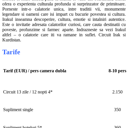
ofera o experienta culturala profunda si surprinzator de primitoare.
Porneste intr-o calatorie unica, intre traditii vii, monumente
legendare si oameni care isi impart cu bucurie povestea si cultura.
Irakul inseamna descoperire, cultura, emotie si intalniri autentice.
Este o invitatie adresata calatorilor curiosi, care cauta destinatii cu
poveste, profunzime si farmec aparte. Indrazneste sa vezi Irakul
altfel – o calatorie care iti va ramane in suflet. Circuit Irak si
Kurdistan.
Tarife
Tarif (EUR) / pers camera dubla
8-10 pers
Circuit 13 zile / 12 nopti 4*
2.150
Supliment single
350
Supliment hoteluri 5*
360