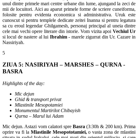
unul dintre primele mari centre urbane din lume, ajungand la zeci de
mii de locuitori. Aici au aparut primele forme de scriere cuneiforma,
folosite pentru evidenta economica si administrativa. Uruk este
cunoscut si pentru templele dedicate zeitei Inanna si pentru legatura
sa cu eroul legendar Ghilgamesh, personaj principal al uneia dintre
cele mai vechi opere literare din istorie. Vom vizita apoi
Vechiul Ur
si locul de nastere al lui
Ibrahim
- marele zigurrat din Ur. Cazare in
Nassiriyah.
5
ZIUA 5: NASIRIYAH – MARSHES – QURNA -
BASRA
Highlights of the day:
Mic dejun
Ghid & transport privat
Mlastinile Mesopotamiei
Monumentul Martirilot Chibayish
Qurna – Marul lui Adam
Mic dejun. Astazi vom calatori spre
Basra
(3:30h & 200 km). Prima
oprire va fi la
Mlastinile Mesopototamiei,
o vasta zona de mlastini
situata in sudul Irakului, cele mai mari din orientul mijlociu, si care