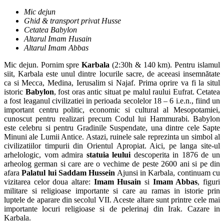
Mic dejun
Ghid & transport privat Husse
Cetatea Babylon
Altarul Imam Husain
Altarul Imam Abbas
Mic dejun. Pornim spre
Karbala
(2:30h & 140 km). Pentru islamul
siit, Karbala este unul dintre locurile sacre, de aceeasi insemnătate
ca si Mecca, Medina, Ierusalim si Najaf. Prima oprire va fi la situl
istoric
Babylon
, fost oras antic situat pe malul raului Eufrat. Cetatea
a fost leaganul civilizatiei in perioada secolelor 18 – 6 i.e.n., fiind un
important centru politic, economic si cultural al Mesopotamiei,
cunoscut pentru realizari precum Codul lui Hammurabi. Babylon
este celebru si pentru Gradinile Suspendate, una dintre cele Sapte
Minuni ale Lumii Antice. Astazi, ruinele sale reprezinta un simbol al
civilizatiilor timpurii din Orientul Apropiat. Aici, pe langa site-ul
arhelologic, vom admira
statuia leului
descoperita in 1876 de un
arheolog german si care are o vechime de peste 2600 ani si pe din
afara
Palatul lui Saddam Hussein
Ajunsi in Karbala, continuam cu
vizitarea celor doua altare:
Imam Husain
si
Imam Abbas
, figuri
militare si religioase importante si care au ramas in istorie prin
luptele de aparare din secolul VII. Aceste altare sunt printre cele mai
importante locuri religioase si de pelerinaj din Irak. Cazare in
Karbala.