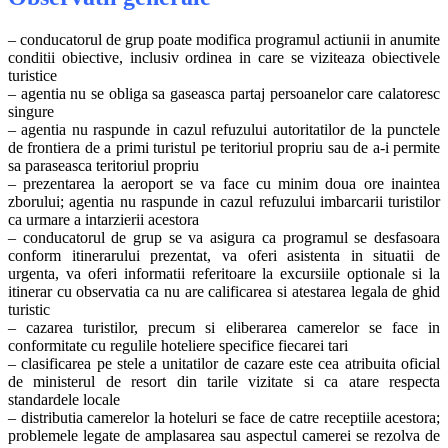
– conducatorul de grup poate modifica programul actiunii in anumite
conditii obiective, inclusiv ordinea in care se viziteaza obiectivele
turistice
– agentia nu se obliga sa gaseasca partaj persoanelor care calatoresc
singure
– agentia nu raspunde in cazul refuzului autoritatilor de la punctele
de frontiera de a primi turistul pe teritoriul propriu sau de a-i permite
sa paraseasca teritoriul propriu
– prezentarea la aeroport se va face cu minim doua ore inaintea
zborului; agentia nu raspunde in cazul refuzului imbarcarii turistilor
ca urmare a intarzierii acestora
– conducatorul de grup se va asigura ca programul se desfasoara
conform itinerarului prezentat, va oferi asistenta in situatii de
urgenta, va oferi informatii referitoare la excursiile optionale si la
itinerar cu observatia ca nu are calificarea si atestarea legala de ghid
turistic
– cazarea turistilor, precum si eliberarea camerelor se face in
conformitate cu regulile hoteliere specifice fiecarei tari
– clasificarea pe stele a unitatilor de cazare este cea atribuita oficial
de ministerul de resort din tarile vizitate si ca atare respecta
standardele locale
– distributia camerelor la hoteluri se face de catre receptiile acestora;
problemele legate de amplasarea sau aspectul camerei se rezolva de