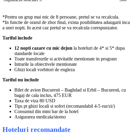
*Pentru un grup mai mic de 8 persoane, pretul se va recalcula.
*In functie de orarul de zbor final, exista posibilitatea adaugarii inca
a unei nopti. In acest caz pretul se va recalcula corespunzator.
Tariful include
12 nopti cazare cu mic dejun
la hoteluri de 4* si 5* dupa
standarde locale
Toate transferurile si activitatile mentionate in program
Intrarile la obiectivele mentionate
Ghizi locali vorbitori de engleza
Tariful nu include
Bilet de avion Bucuresti – Baghdad si Erbil – Bucuresti, cu
bagaj de cala inclus, 475 EUR
Taxa de viza 80 USD
Tips pt ghizi locali si soferi (recomandabil 4-5 eur/zi/)
Consumul din mini bar de la hotel
Asigurarea medicala/storno
Hoteluri recomandate