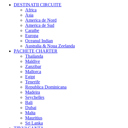
DESTINATII CIRCUITE
Africa
Asia
America de Nord
America de Sud
Caraibe
Europa
Oceanul Indian
Australia & Noua Zeelanda
PACHETE CHARTER
Thailanda
Maldive
Zanzibar
Mallorca
Egipt
Tenerife
Republica Dominicana
Madeira
Seychelles
Bali
Dubai
Malta
Mauritius
Sri Lanka