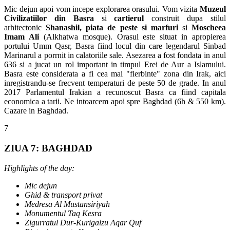
Mic dejun apoi vom incepe explorarea orasului. Vom vizita
Muzeul
Civilizatiilor din Basra
si
cartierul
construit dupa stilul
arhitectonic
Shanashil, piata de peste si marfuri
si
Moscheea
Imam Ali
(Alkhatwa mosque). Orasul este situat in apropierea
portului Umm Qasr, Basra fiind locul din care legendarul Sinbad
Marinarul a porrnit in calatoriile sale. Asezarea a fost fondata in anul
636 si a jucat un rol important in timpul Erei de Aur a Islamului.
Basra este considerata a fi cea mai "fierbinte" zona din Irak, aici
inregistrandu-se frecvent temperaturi de peste 50 de grade. In anul
2017 Parlamentul Irakian a recunoscut Basra ca fiind capitala
economica a tarii. Ne intoarcem apoi spre Baghdad (6h & 550 km).
Cazare in Baghdad.
7
ZIUA 7: BAGHDAD
Highlights of the day:
Mic dejun
Ghid & transport privat
Medresa Al Mustansiriyah
Monumentul Taq Kesra
Zigurratul Dur-Kurigalzu Aqar Quf