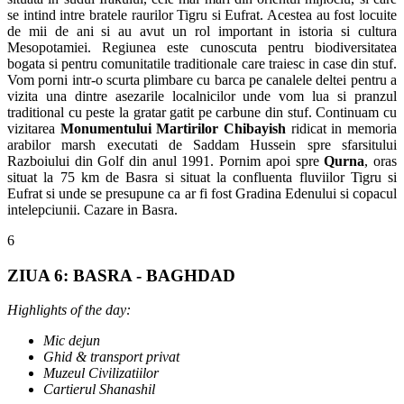
se intind intre bratele raurilor Tigru si Eufrat. Acestea au fost locuite
de mii de ani si au avut un rol important in istoria si cultura
Mesopotamiei. Regiunea este cunoscuta pentru biodiversitatea
bogata si pentru comunitatile traditionale care traiesc in case din stuf.
Vom porni intr-o scurta plimbare cu barca pe canalele deltei pentru a
vizita una dintre asezarile localnicilor unde vom lua si pranzul
traditional cu peste la gratar gatit pe carbune din stuf. Continuam cu
vizitarea
Monumentului Martirilor
Chibayish
ridicat in memoria
arabilor marsh executati de Saddam Hussein spre sfarsitului
Razboiului din Golf din anul 1991. Pornim apoi spre
Qurna
, oras
situat la 75 km de Basra si situat la confluenta fluviilor Tigru si
Eufrat si unde se presupune ca ar fi fost Gradina Edenului si copacul
intelepciunii. Cazare in Basra.
6
ZIUA 6: BASRA - BAGHDAD
Highlights of the day:
Mic dejun
Ghid & transport privat
Muzeul Civilizatiilor
Cartierul Shanashil