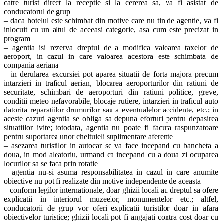
catre turist direct la receptie si la cererea sa, va fi asistat de
conducatorul de grup
– daca hotelul este schimbat din motive care nu tin de agentie, va fi
inlocuit cu un altul de aceeasi categorie, asa cum este precizat in
program
– agentia isi rezerva dreptul de a modifica valoarea taxelor de
aeroport, in cazul in care valoarea acestora este schimbata de
compania aeriana
– in derularea excursiei pot aparea situatii de forta majora precum
intarzieri in traficul aerian, blocarea aeroporturilor din ratiuni de
securitate, schimbari de aeroporturi din ratiuni politice, greve,
conditii meteo nefavorabile, blocaje rutiere, intarzieri in traficul auto
datorita reparatiilor drumurilor sau a eventualelor accidente, etc.; in
aceste cazuri agentia se obliga sa depuna eforturi pentru depasirea
situatiilor ivite; totodata, agentia nu poate fi facuta raspunzatoare
pentru suportarea unor cheltuieli suplimentare aferente
– asezarea turistilor in autocar se va face incepand cu bancheta a
doua, in mod aleatoriu, urmand ca incepand cu a doua zi ocuparea
locurilor sa se faca prin rotatie
– agentia nu-si asuma responsabilitatea in cazul in care anumite
obiective nu pot fi realizate din motive independente de aceasta
– conform legilor internationale, doar ghizii locali au dreptul sa ofere
explicatii in interiorul muzeelor, monumentelor etc.; altfel,
conducatorii de grup vor oferi explicatii turistilor doar in afara
obiectivelor turistice; ghizii locali pot fi angajati contra cost doar cu