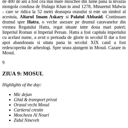
de 400 de ani a fost cea mai mare moschee din lume pana la invazia
mongola condusa de Hulagu Khan in anul 1278, Minaretul Malwia
- care se ridica la 52 metri deasupra orasului si este un simbol al
acestuia,
Altarul Imam Askary
si
Palatul Abbasid
. Continuam
drumul spre
Hatra
, o veche asezare pe drumul caravanelor din
vremea Regatului Hatra, regat situate intre doua mari puteri;
Imperiul Roman si Imperial Persan. Hatra a fost capitala imperiului
cu acelasi nume, a avut o perioada de glorie in secolul II dar a fost
apoi abandonata si uitata pana in secolul XIX cand a fost
redescoperita de arheologi. Spre seara ajungem in Mosul. Cazare in
Mosul.
9
ZIUA 9: MOSUL
Highlights of the day:
Mic dejun
Ghid & transport privat
Orasul vechi Mosul
Cartierul crestin
Moscheea Al Nouri
Zidul Nineveh