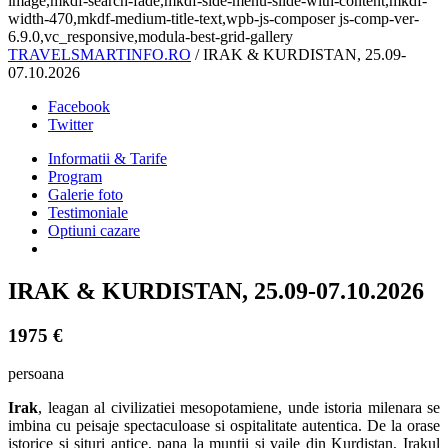
image,mkdf-search-fade,mkdf-side-menu-slide-with-content,mkdf-
width-470,mkdf-medium-title-text,wpb-js-composer js-comp-ver-
6.9.0,vc_responsive,modula-best-grid-gallery
TRAVELSMARTINFO.RO
/
IRAK & KURDISTAN, 25.09-
07.10.2026
Facebook
Twitter
Informatii & Tarife
Program
Galerie foto
Testimoniale
Optiuni cazare
IRAK & KURDISTAN, 25.09-07.10.2026
1975 €
persoana
Irak
, leagan al civilizatiei mesopotamiene, unde istoria milenara se
imbina cu peisaje spectaculoase si ospitalitate autentica. De la orase
istorice si situri antice, pana la muntii si vaile din Kurdistan, Irakul