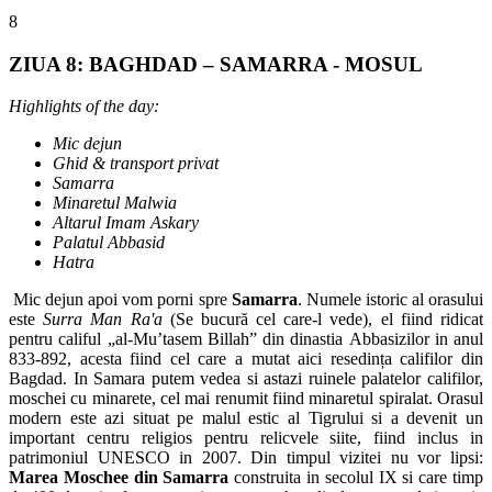
8
ZIUA 8: BAGHDAD – SAMARRA - MOSUL
Highlights of the day:
Mic dejun
Ghid & transport privat
Samarra
Minaretul Malwia
Altarul Imam Askary
Palatul Abbasid
Hatra
Mic dejun apoi vom porni spre
Samarra
. Numele istoric al orasului
este
Surra Man Ra'a
(Se bucură cel care-l vede), el fiind ridicat
pentru califul „al-Mu’tasem Billah” din dinastia Abbasizilor in anul
833-892, acesta fiind cel care a mutat aici resedința califilor din
Bagdad. In Samara putem vedea si astazi ruinele palatelor califilor,
moschei cu minarete, cel mai renumit fiind minaretul spiralat. Orasul
modern este azi situat pe malul estic al Tigrului si a devenit un
important centru religios pentru relicvele siite, fiind inclus in
patrimoniul UNESCO in 2007. Din timpul vizitei nu vor lipsi:
Marea Moschee din Samarra
construita in secolul IX si care timp