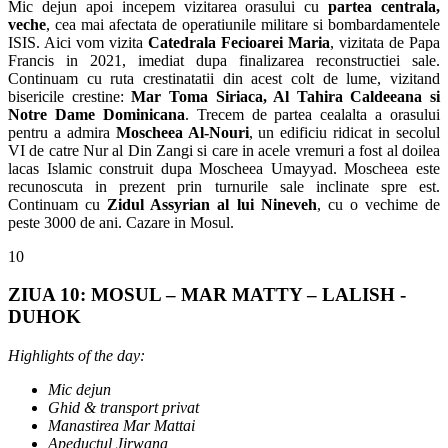
Mic dejun apoi incepem vizitarea orasului cu
partea centrala,
veche
, cea mai afectata de operatiunile militare si bombardamentele
ISIS. Aici vom vizita
Catedrala Fecioarei Maria
, vizitata de Papa
Francis in 2021, imediat dupa finalizarea reconstructiei sale.
Continuam cu ruta crestinatatii din acest colt de lume, vizitand
bisericile crestine:
Mar Toma Siriaca, Al Tahira Caldeeana si
Notre Dame Dominicana
. Trecem de partea cealalta a orasului
pentru a admira
Moscheea Al-Nouri
, un edificiu ridicat in secolul
VI de catre Nur al Din Zangi si care in acele vremuri a fost al doilea
lacas Islamic construit dupa Moscheea Umayyad. Moscheea este
recunoscuta in prezent prin turnurile sale inclinate spre est.
Continuam cu
Zidul Assyrian al lui Nineveh
, cu o vechime de
peste 3000 de ani. Cazare in Mosul.
10
ZIUA 10: MOSUL – MAR MATTY – LALISH -
DUHOK
Highlights of the day:
Mic dejun
Ghid & transport privat
Manastirea Mar Mattai
Apeductul Jirwana