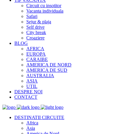
TIP VACANTA
Circuit cu insotitor
Vacanta individuala
Safari
Sejur & plaja
Self drive
City break
Croaziere
BLOG
AFRICA
EUROPA
CARAIBE
AMERICA DE NORD
AMERICA DE SUD
AUSTRALIA
ASIA
UTIL
DESPRE NOI
CONTACT
DESTINATII CIRCUITE
Africa
Asia
America de Nord