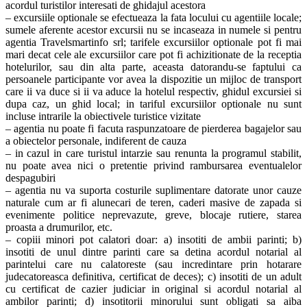
acordul turistilor interesati de ghidajul acestora
– excursiile optionale se efectueaza la fata locului cu agentiile locale;
sumele aferente acestor excursii nu se incaseaza in numele si pentru
agentia Travelsmartinfo srl; tarifele excursiilor optionale pot fi mai
mari decat cele ale excursiilor care pot fi achizitionate de la receptia
hotelurilor, sau din alta parte, aceasta datorandu-se faptului ca
persoanele participante vor avea la dispozitie un mijloc de transport
care ii va duce si ii va aduce la hotelul respectiv, ghidul excursiei si
dupa caz, un ghid local; in tariful excursiilor optionale nu sunt
incluse intrarile la obiectivele turistice vizitate
– agentia nu poate fi facuta raspunzatoare de pierderea bagajelor sau
a obiectelor personale, indiferent de cauza
– in cazul in care turistul intarzie sau renunta la programul stabilit,
nu poate avea nici o pretentie privind rambursarea eventualelor
despagubiri
– agentia nu va suporta costurile suplimentare datorate unor cauze
naturale cum ar fi alunecari de teren, caderi masive de zapada si
evenimente politice neprevazute, greve, blocaje rutiere, starea
proasta a drumurilor, etc.
– copiii minori pot calatori doar: a) insotiti de ambii parinti; b)
insotiti de unul dintre parinti care sa detina acordul notarial al
parintelui care nu calatoreste (sau incredintare prin hotarare
judecatoreasca definitiva, certificat de deces); c) insotiti de un adult
cu certificat de cazier judiciar in original si acordul notarial al
ambilor parinti; d) insotitorii minorului sunt obligati sa aiba