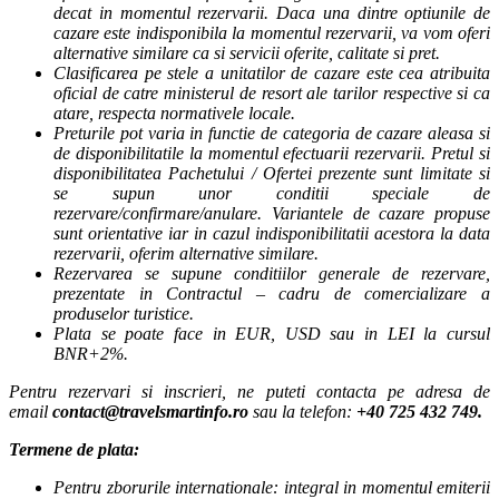
decat in momentul rezervarii. Daca una dintre optiunile de
cazare este indisponibila la momentul rezervarii, va vom oferi
alternative similare ca si servicii oferite, calitate si pret.
Clasificarea pe stele a unitatilor de cazare este cea atribuita
oficial de catre ministerul de resort ale tarilor respective si ca
atare, respecta normativele locale.
Preturile pot varia in functie de categoria de cazare aleasa si
de disponibilitatile la momentul efectuarii rezervarii. Pretul si
disponibilitatea Pachetului / Ofertei prezente sunt limitate si
se supun unor conditii speciale de
rezervare/confirmare/anulare. Variantele de cazare propuse
sunt orientative iar in cazul indisponibilitatii acestora la data
rezervarii, oferim alternative similare.
Rezervarea se supune conditiilor generale de rezervare,
prezentate in Contractul – cadru de comercializare a
produselor turistice.
Plata se poate face in EUR, USD sau in LEI la cursul
BNR+2%.
Pentru rezervari si inscrieri, ne puteti contacta pe adresa de
email
contact@travelsmartinfo.ro
sau la telefon:
+40 725 432 749.
Termene de plata:
Pentru zborurile internationale: integral in momentul emiterii