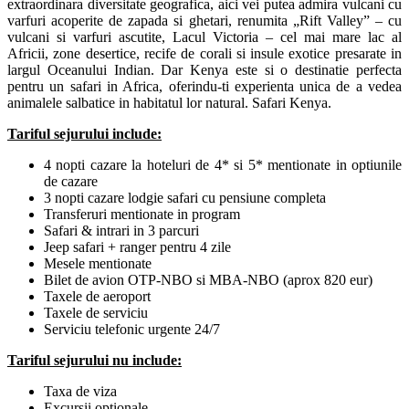
extraordinara diversitate geografica, aici vei putea admira vulcani cu
varfuri acoperite de zapada si ghetari, renumita „Rift Valley” – cu
vulcani si varfuri ascutite, Lacul Victoria – cel mai mare lac al
Africii, zone desertice, recife de corali si insule exotice presarate in
largul Oceanului Indian. Dar Kenya este si o destinatie perfecta
pentru un safari in Africa, oferindu-ti experienta unica de a vedea
animalele salbatice in habitatul lor natural. Safari Kenya.
Tariful sejurului include:
4 nopti cazare la hoteluri de 4* si 5* mentionate in optiunile
de cazare
3 nopti cazare lodgie safari cu pensiune completa
Transferuri mentionate in program
Safari & intrari in 3 parcuri
Jeep safari + ranger pentru 4 zile
Mesele mentionate
Bilet de avion OTP-NBO si MBA-NBO (aprox 820 eur)
Taxele de aeroport
Taxele de serviciu
Serviciu telefonic urgente 24/7
Tariful sejurului nu include:
Taxa de viza
Excursii optionale