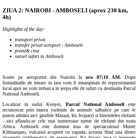
ZIUA 2: NAIROBI - AMBOSELI (aprox 230 km,
4h)
Highlights of the day:
transport privat
transfer privat aeroport - Amboseli
pranz& cina
sunset safari in Amboseli
Sosire pe aeroportul din Nairobi la
ora 07:10 AM.
Dupa
formalitatile de intrare in tara vom fi intampinati de reprezentantul
local apoi ne vom imbarca in jeepu-rile de safari cu destinatia Parcul
National Amboseli.
Localizat in sudul Kenyei,
Parcul National Amboseli
este
recunoscut prin marea varietate de animale salbatice pe care le
putem admira aici: girafele Masaai, lei, leoparzi si bineinteles elefanti
- aici aflandu-se cele mai numeroase turme de elefanti din toata
Africa. Amboseli este dominat insa de spectaculosul Munte
Kilimanjaro, vulcanul acoperit cu zapada, aceasta fiind una dintre
imaginile emblematice ale rezervatiei. Nu lipsesc insa si imensele