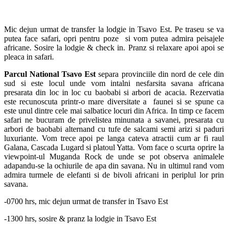
Mic dejun urmat de transfer la lodgie in Tsavo Est. Pe traseu se va
putea face safari, opri pentru poze si vom putea admira peisajele
africane. Sosire la lodgie & check in. Pranz si relaxare apoi apoi se
pleaca in safari.
Parcul National Tsavo Est
separa provinciile din nord de cele din
sud si este locul unde vom intalni nesfarsita savana africana
presarata din loc in loc cu baobabi si arbori de acacia. Rezervatia
este recunoscuta printr-o mare diversitate a faunei si se spune ca
este unul dintre cele mai salbatice locuri din Africa. In timp ce facem
safari ne bucuram de privelistea minunata a savanei, presarata cu
arbori de baobabi alternand cu tufe de salcami semi arizi si paduri
luxuriante. Vom trece apoi pe langa cateva atractii cum ar fi raul
Galana, Cascada Lugard si platoul Yatta. Vom face o scurta oprire la
viewpoint-ul Muganda Rock de unde se pot observa animalele
adapandu-se la ochiurile de apa din savana. Nu in ultimul rand vom
admira turmele de elefanti si de bivoli africani in periplul lor prin
savana.
-0700 hrs, mic dejun urmat de transfer in Tsavo Est
-1300 hrs, sosire & pranz la lodgie in Tsavo Est