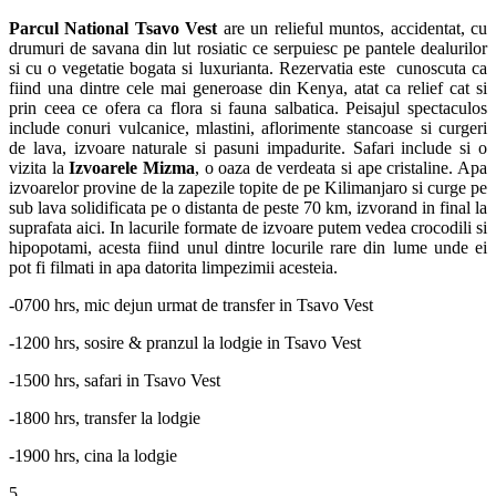
Parcul National
Tsavo Vest
are un relieful muntos, accidentat, cu
drumuri de savana din lut rosiatic ce serpuiesc pe pantele dealurilor
si cu o vegetatie bogata si luxurianta. Rezervatia este cunoscuta ca
fiind una dintre cele mai generoase din Kenya, atat ca relief cat si
prin ceea ce ofera ca flora si fauna salbatica. Peisajul spectaculos
include conuri vulcanice, mlastini, aflorimente stancoase si curgeri
de lava, izvoare naturale si pasuni impadurite. Safari include si o
vizita la
Izvoarele Mizma
, o oaza de verdeata si ape cristaline. Apa
izvoarelor provine de la zapezile topite de pe Kilimanjaro si curge pe
sub lava solidificata pe o distanta de peste 70 km, izvorand in final la
suprafata aici. In lacurile formate de izvoare putem vedea crocodili si
hipopotami, acesta fiind unul dintre locurile rare din lume unde ei
pot fi filmati in apa datorita limpezimii acesteia.
-0700 hrs, mic dejun urmat de transfer in Tsavo Vest
-1200 hrs, sosire & pranzul la lodgie in Tsavo Vest
-1500 hrs, safari in Tsavo Vest
-1800 hrs, transfer la lodgie
-1900 hrs, cina la lodgie
5