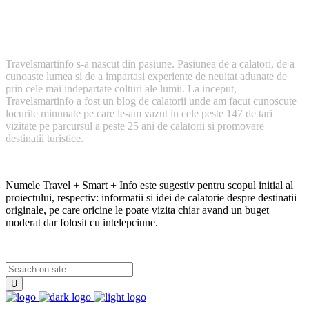
Cum a inceput TravelSmartInfo?
Travelsmartinfo s-a nascut din pasiune. Pasiunea de a calatori, de a
cunoaste lumea si de a impartasi experiente de neuitat adunate de
prin cele mai indepartate colturi ale lumii. La inceput,
Travelsmartinfo a fost un blog de calatorii unde am facut cunoscute
locurile minunate pe care le-am vazut in cele peste 147 de tari
vizitate pe parcursul a peste 25 ani de calatorii si promovare
destinatii turistice.
Numele Travel + Smart + Info este sugestiv pentru scopul initial al
proiectului, respectiv: informatii si idei de calatorie despre destinatii
originale, pe care oricine le poate vizita chiar avand un buget
moderat dar folosit cu intelepciune.