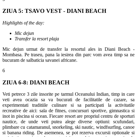
ZIUA 5: TSAVO VEST - DIANI BEACH
Highlights of the day:
Mic dejun
Transfer la resort plaja
Mic dejun urmat de transfer la resortul ales in Diani Beach -
Mombasa. Pe traseu, pana la iesirea din parc vom avea timp sa ne
bucuram de salbaticia savanei africane.
6
ZIUA 6-8: DIANI BEACH
Veti petrece 3 zile insorite pe tarmul Oceanului Indian, timp in care
veti avea ocazia sa va bucurati de facilitatile de cazare, sa
experimentati traditiile culinare si sa participati la activitatile
recreative de aici: sala de fitnes, concursuri sportive, gimnastica si
inot in piscina si ocean. Fiecare resort are propriul centru de sporturi
nautice, de unde veti putea alege diverse optiuni: scufundari,
plimbare cu catamaranul, snorkeling, ski nautic, windfsurfing, canoe
si banana riding. De asemenea, se pot rezerva excursii optionale si