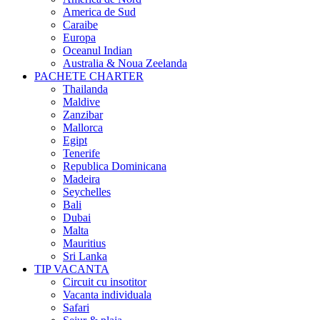
America de Sud
Caraibe
Europa
Oceanul Indian
Australia & Noua Zeelanda
PACHETE CHARTER
Thailanda
Maldive
Zanzibar
Mallorca
Egipt
Tenerife
Republica Dominicana
Madeira
Seychelles
Bali
Dubai
Malta
Mauritius
Sri Lanka
TIP VACANTA
Circuit cu insotitor
Vacanta individuala
Safari