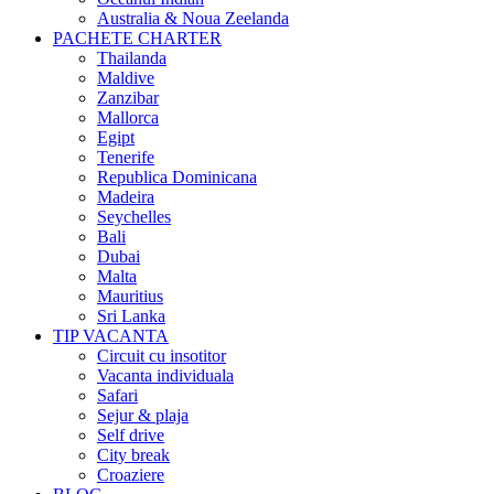
Australia & Noua Zeelanda
PACHETE CHARTER
Thailanda
Maldive
Zanzibar
Mallorca
Egipt
Tenerife
Republica Dominicana
Madeira
Seychelles
Bali
Dubai
Malta
Mauritius
Sri Lanka
TIP VACANTA
Circuit cu insotitor
Vacanta individuala
Safari
Sejur & plaja
Self drive
City break
Croaziere