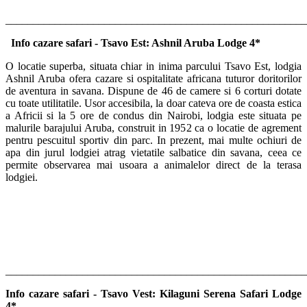
_______________________________________________________
Info cazare safari -
Tsavo Est: Ashnil Aruba Lodge 4*
O locatie superba, situata chiar in inima parcului Tsavo Est, lodgia
Ashnil Aruba ofera cazare si ospitalitate africana tuturor doritorilor
de aventura in savana. Dispune de 46 de camere si 6 corturi dotate
cu toate utilitatile. Usor accesibila, la doar cateva ore de coasta estica
a Africii si la 5 ore de condus din Nairobi, lodgia este situata pe
malurile barajului Aruba, construit in 1952 ca o locatie de agrement
pentru pescuitul sportiv din parc. In prezent, mai multe ochiuri de
apa din jurul lodgiei atrag vietatile salbatice din savana, ceea ce
permite observarea mai usoara a animalelor direct de la terasa
lodgiei.
_______________________________________________________
Info cazare safari - Tsavo Vest: Kilaguni Serena Safari Lodge
4*