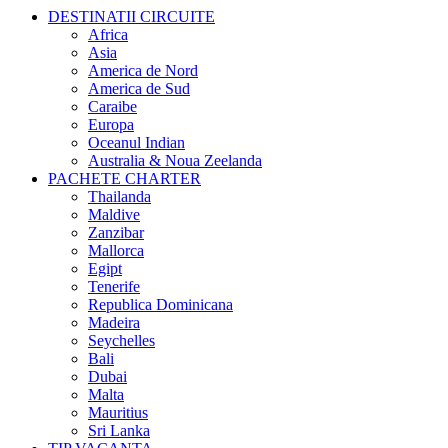
DESTINATII CIRCUITE
Africa
Asia
America de Nord
America de Sud
Caraibe
Europa
Oceanul Indian
Australia & Noua Zeelanda
PACHETE CHARTER
Thailanda
Maldive
Zanzibar
Mallorca
Egipt
Tenerife
Republica Dominicana
Madeira
Seychelles
Bali
Dubai
Malta
Mauritius
Sri Lanka