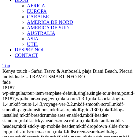
BLOG
AFRICA
EUROPA
CARAIBE
AMERICA DE NORD
AMERICA DE SUD
AUSTRALIA
ASIA
UTIL
DESPRE NOI
CONTACT
Top
Kenya touch - Safari Tsavo & Amboseli, plaja Diani Beach. Plecari
individuale. - TRAVELSMARTINFO.RO
fade
18187
wp-singular,tour-item-template-default,single,single-tour-item,postid-
18187,wp-theme-voyagewp,mkd-core-1.3.1,mkdf-social-login-
1.4,mkdf-tours-1.4.3,voyage-ver-2.2,mkdf-smooth-scroll,mkdf-
smooth-page-transitions,mkdf-ajax,mkdf-grid-1300,mkdf-blog-
installed,mkdf-breadcrumbs-area-enabled,mkdf-header-
standard,mkdf-sticky-header-on-scroll-up,mkdf-default-mobile-
header,mkdf-sticky-up-mobile-header,mkdf-dropdown-slide-from-
top,mkdf-fullscreen-search,mkdf-fullscreen-search-with-bg-