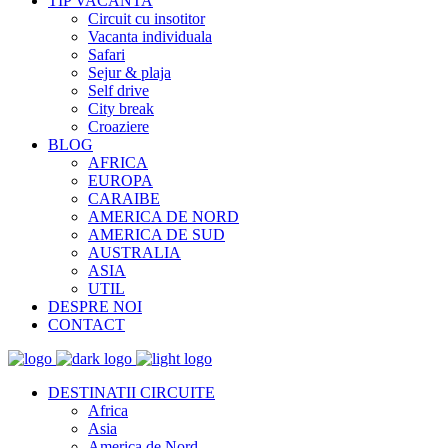
TIP VACANTA
Circuit cu insotitor
Vacanta individuala
Safari
Sejur & plaja
Self drive
City break
Croaziere
BLOG
AFRICA
EUROPA
CARAIBE
AMERICA DE NORD
AMERICA DE SUD
AUSTRALIA
ASIA
UTIL
DESPRE NOI
CONTACT
DESTINATII CIRCUITE
Africa
Asia
America de Nord