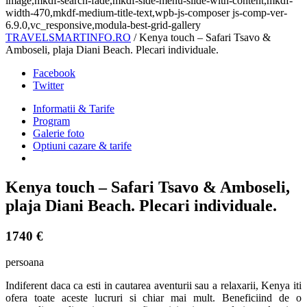
image,mkdf-search-fade,mkdf-side-menu-slide-with-content,mkdf-
width-470,mkdf-medium-title-text,wpb-js-composer js-comp-ver-
6.9.0,vc_responsive,modula-best-grid-gallery
TRAVELSMARTINFO.RO
/
Kenya touch – Safari Tsavo &
Amboseli, plaja Diani Beach. Plecari individuale.
Facebook
Twitter
Informatii & Tarife
Program
Galerie foto
Optiuni cazare & tarife
Kenya touch – Safari Tsavo & Amboseli,
plaja Diani Beach. Plecari individuale.
1740 €
persoana
Indiferent daca ca esti in cautarea aventurii sau a relaxarii, Kenya iti
ofera toate aceste lucruri si chiar mai mult. Beneficiind de o