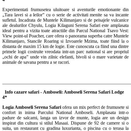
Experimentati frumusetea uluitoare si aventurile emotionante din
„Tara lavei si a leilor” cu o serie de activitati menite sa va incante
sufletul. Incadrata de Muntele Kilimanjaro si de peisajele vulcanice
ale dealurilor Chyulu, Logia Kilaguni Serena Safari este amplasata
ideal pentru a vizita toate atractiile din Parcul National Tsavo Vest:
View point-ul Poacher, care ofera o panorama superba catre Muntele
Kilimanjaro, Stancile Roaring si Izvoarele Mzima, toate fiind la o
distanta de maxim 15 km de logie. Este cunoscuta ca fiind una dintre
primele logii costruite vreodata intr-un parc national si are propriul
„ochi de apa” unde vin zilnic elefanti, bivoli si o mare varietate de
animale de savana pentru a se racori.
_______________________________________________________
Info cazare safari - Amboseli: Amboseli Serena Safari Lodge
4*
Logia Amboseli Serena Safari
ofera un mix perfect de frumusete si
confort in inima Parcului National Amboseli. Amplasata intr-o
padure de salcami, langa un izvor de munte, logia are un design
inspirat din cultura si stilul Masaai. Dispune de 92 de camere si o
suita, un restaurant cu gradina luxurianta, o piscina cu o terasa la