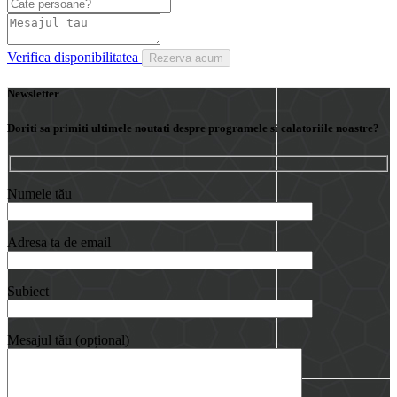
Verifica disponibilitatea
Newsletter
Doriti sa primiti ultimele noutati despre programele si calatoriile noastre?
Numele tău
Adresa ta de email
Subiect
Mesajul tău (opțional)