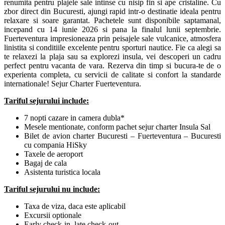
renumita pentru plajele sale intinse cu nisip fin si ape cristaline. Cu
zbor direct din Bucuresti, ajungi rapid intr-o destinatie ideala pentru
relaxare si soare garantat. Pachetele sunt disponibile saptamanal,
incepand cu 14 iunie 2026 si pana la finalul lunii septembrie.
Fuerteventura impresioneaza prin peisajele sale vulcanice, atmosfera
linistita si conditiile excelente pentru sporturi nautice. Fie ca alegi sa
te relaxezi la plaja sau sa explorezi insula, vei descoperi un cadru
perfect pentru vacanta de vara. Rezerva din timp si bucura-te de o
experienta completa, cu servicii de calitate si confort la standarde
internationale! Sejur Charter Fuerteventura.
Tariful sejurului include:
7 nopti cazare in camera dubla*
Mesele mentionate, conform pachet sejur charter Insula Sal
Bilet de avion charter Bucuresti – Fuerteventura – Bucuresti
cu compania HiSky
Taxele de aeroport
Bagaj de cala
Asistenta turistica locala
Tariful sejurului nu include:
Taxa de viza, daca este aplicabil
Excursii optionale
Early check-in, late check-out