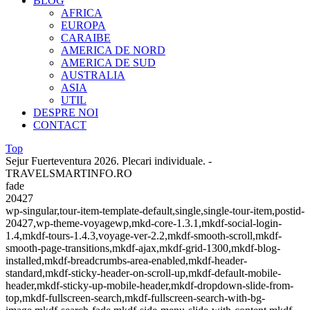
BLOG
AFRICA
EUROPA
CARAIBE
AMERICA DE NORD
AMERICA DE SUD
AUSTRALIA
ASIA
UTIL
DESPRE NOI
CONTACT
Top
Sejur Fuerteventura 2026. Plecari individuale. -
TRAVELSMARTINFO.RO
fade
20427
wp-singular,tour-item-template-default,single,single-tour-item,postid-
20427,wp-theme-voyagewp,mkd-core-1.3.1,mkdf-social-login-
1.4,mkdf-tours-1.4.3,voyage-ver-2.2,mkdf-smooth-scroll,mkdf-
smooth-page-transitions,mkdf-ajax,mkdf-grid-1300,mkdf-blog-
installed,mkdf-breadcrumbs-area-enabled,mkdf-header-
standard,mkdf-sticky-header-on-scroll-up,mkdf-default-mobile-
header,mkdf-sticky-up-mobile-header,mkdf-dropdown-slide-from-
top,mkdf-fullscreen-search,mkdf-fullscreen-search-with-bg-