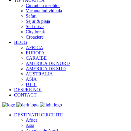
TIP VACANTA
Circuit cu insotitor
Vacanta individuala
Safari
Sejur & plaja
Self drive
City break
Croaziere
BLOG
AFRICA
EUROPA
CARAIBE
AMERICA DE NORD
AMERICA DE SUD
AUSTRALIA
ASIA
UTIL
DESPRE NOI
CONTACT
DESTINATII CIRCUITE
Africa
Asia
America de Nord