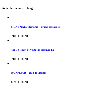
Articole recente in blog
SAINT MALO Bretania – orasul corsarilor
30/11/2020
Top 10 locuri de vizitat in Normandia
20/11/2020
HONFLEUR – ghid de vizitare
07/11/2020
Toate drepturile rezervate
©Travelsmartinfo 2015-2026