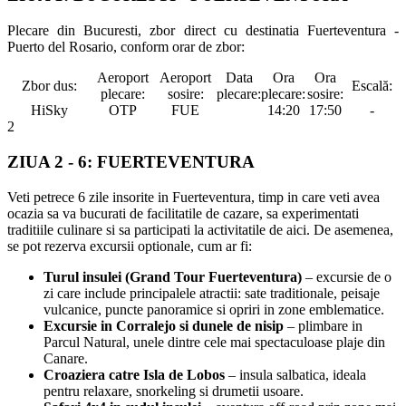
Plecare din Bucuresti, zbor direct cu destinatia Fuerteventura -
Puerto del Rosario, conform orar de zbor:
Aeroport
Aeroport
Data
Ora
Ora
Zbor dus:
Escală:
plecare:
sosire:
plecare:
plecare:
sosire:
HiSky
OTP
FUE
14:20
17:50
-
2
ZIUA 2 - 6: FUERTEVENTURA
Veti petrece 6 zile insorite in Fuerteventura, timp in care veti avea
ocazia sa va bucurati de facilitatile de cazare, sa experimentati
traditiile culinare si sa participati la activitatile de aici. De asemenea,
se pot rezerva excursii optionale, cum ar fi:
Turul insulei (Grand Tour Fuerteventura)
– excursie de o
zi care include principalele atractii: sate traditionale, peisaje
vulcanice, puncte panoramice si opriri in zone emblematice.
Excursie in
Corralejo
si dunele de nisip
– plimbare in
Parcul Natural, unele dintre cele mai spectaculoase plaje din
Canare.
Croaziera catre
Isla de Lobos
– insula salbatica, ideala
pentru relaxare, snorkeling si drumetii usoare.