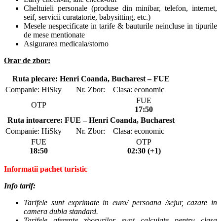
Cheltuieli personale (produse din minibar, telefon, internet,
seif, servicii curatatorie, babysitting, etc.)
Mesele nespecificate in tarife & bauturile neincluse in tipurile
de mese mentionate
Asigurarea medicala/storno
Orar de zbor:
Ruta plecare: Henri Coanda, Bucharest – FUE
Companie: HiSky
Nr. Zbor:
Clasa: economic
FUE
OTP
17:50
Ruta intoarcere: FUE – Henri Coanda, Bucharest
Companie: HiSky
Nr. Zbor:
Clasa: economic
FUE
OTP
18:50
02:30 (+1)
Informatii pachet turistic
Info tarif:
Tarifele sunt exprimate in euro/ persoana /sejur, cazare in
camera dubla standard.
Tarifele aferente zborurilor sunt calculate pentru clasa