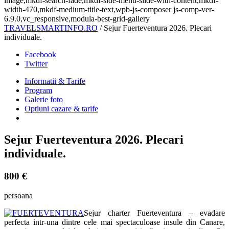
image,mkdf-search-fade,mkdf-side-menu-slide-with-content,mkdf-
width-470,mkdf-medium-title-text,wpb-js-composer js-comp-ver-
6.9.0,vc_responsive,modula-best-grid-gallery
TRAVELSMARTINFO.RO
/
Sejur Fuerteventura 2026. Plecari
individuale.
Facebook
Twitter
Informatii & Tarife
Program
Galerie foto
Optiuni cazare & tarife
Sejur Fuerteventura 2026. Plecari
individuale.
800 €
persoana
Sejur charter Fuerteventura – evadare
perfecta intr-una dintre cele mai spectaculoase insule din Canare,