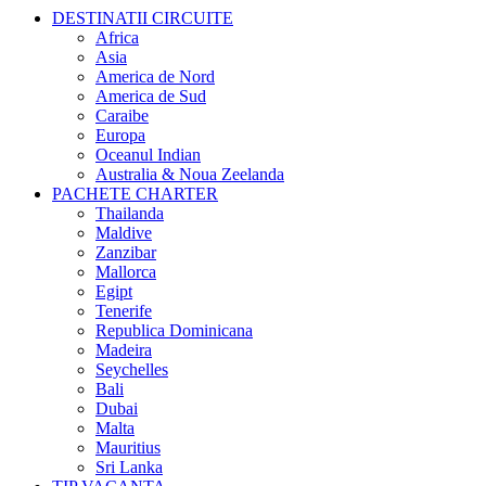
DESTINATII CIRCUITE
Africa
Asia
America de Nord
America de Sud
Caraibe
Europa
Oceanul Indian
Australia & Noua Zeelanda
PACHETE CHARTER
Thailanda
Maldive
Zanzibar
Mallorca
Egipt
Tenerife
Republica Dominicana
Madeira
Seychelles
Bali
Dubai
Malta
Mauritius
Sri Lanka