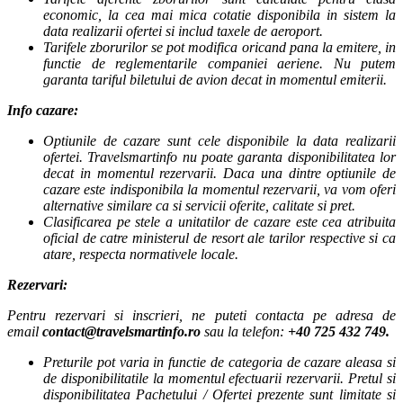
economic, la cea mai mica cotatie disponibila in sistem la
data realizarii ofertei si includ taxele de aeroport.
Tarifele zborurilor se pot modifica oricand pana la emitere, in
functie de reglementarile companiei aeriene. Nu putem
garanta tariful biletului de avion decat in momentul emiterii.
Info cazare:
Optiunile de cazare sunt cele disponibile la data realizarii
ofertei. Travelsmartinfo nu poate garanta disponibilitatea lor
decat in momentul rezervarii. Daca una dintre optiunile de
cazare este indisponibila la momentul rezervarii, va vom oferi
alternative similare ca si servicii oferite, calitate si pret.
Clasificarea pe stele a unitatilor de cazare este cea atribuita
oficial de catre ministerul de resort ale tarilor respective si ca
atare, respecta normativele locale.
Rezervari:
Pentru rezervari si inscrieri, ne puteti contacta pe adresa de
email
contact@travelsmartinfo.ro
sau la telefon:
+40 725 432 749.
Preturile pot varia in functie de categoria de cazare aleasa si
de disponibilitatile la momentul efectuarii rezervarii. Pretul si
disponibilitatea Pachetului / Ofertei prezente sunt limitate si