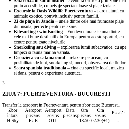
Safari 4x4 in sudul insulei
– aventura off-road prin zone mai
putin accesibile, cu peisaje spectaculoase si plaje izolate.
Excursie la
Oasis Wildlife Fuerteventura
– parc natural cu
animale exotice, potrivit inclusiv pentru familii.
Zi de plaja in
Jandia
– unele dintre cele mai frumoase plaje
din insula, perfecte pentru relaxare.
Kitesurfing / windsurfing
– Fuerteventura este una dintre
cele mai bune destinatii din Europa pentru aceste sporturi, cu
centre pentru toate nivelurile.
Snorkeling sau diving
– explorarea lumii subacvatice, cu ape
limpezi si fauna marina variata.
Croaziera cu catamaranul
– relaxare pe ocean, cu
posibilitate de inot, snorkeling si, uneori, observarea delfinilor.
Seara spaniola traditionala
– cina cu specific local, muzica
si dans, pentru o experienta autentica.
3
ZIUA 7: FUERTEVENTURA - BUCURESTI
Transfer la aeroport in Fuerteventura pentru zbor catre Bucuresti.
Zbor
Aeroport
Aeroport
Data
Ora
Ora
Escală:
întors:
plecare:
sosire:
plecare:
plecare:
sosire:
HiSky
FUE
OTP
18:50
02:30(+1)
-