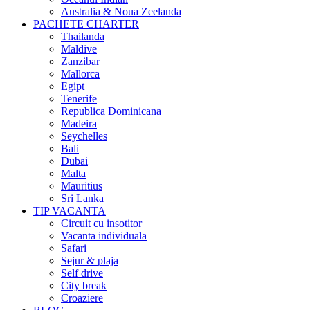
Australia & Noua Zeelanda
PACHETE CHARTER
Thailanda
Maldive
Zanzibar
Mallorca
Egipt
Tenerife
Republica Dominicana
Madeira
Seychelles
Bali
Dubai
Malta
Mauritius
Sri Lanka
TIP VACANTA
Circuit cu insotitor
Vacanta individuala
Safari
Sejur & plaja
Self drive
City break
Croaziere