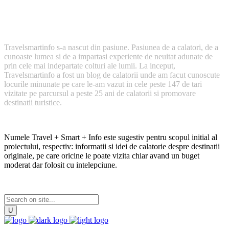
Cum a inceput TravelSmartInfo?
Travelsmartinfo s-a nascut din pasiune. Pasiunea de a calatori, de a
cunoaste lumea si de a impartasi experiente de neuitat adunate de
prin cele mai indepartate colturi ale lumii. La inceput,
Travelsmartinfo a fost un blog de calatorii unde am facut cunoscute
locurile minunate pe care le-am vazut in cele peste 147 de tari
vizitate pe parcursul a peste 25 ani de calatorii si promovare
destinatii turistice.
Numele Travel + Smart + Info este sugestiv pentru scopul initial al
proiectului, respectiv: informatii si idei de calatorie despre destinatii
originale, pe care oricine le poate vizita chiar avand un buget
moderat dar folosit cu intelepciune.