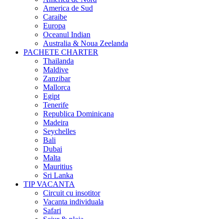
America de Sud
Caraibe
Europa
Oceanul Indian
Australia & Noua Zeelanda
PACHETE CHARTER
Thailanda
Maldive
Zanzibar
Mallorca
Egipt
Tenerife
Republica Dominicana
Madeira
Seychelles
Bali
Dubai
Malta
Mauritius
Sri Lanka
TIP VACANTA
Circuit cu insotitor
Vacanta individuala
Safari