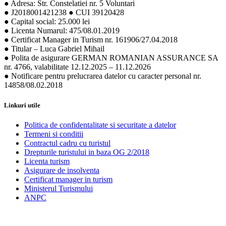
● Adresa: Str. Constelatiei nr. 5 Voluntari
● J2018001421238 ● CUI 39120428
● Capital social: 25.000 lei
● Licenta Numarul: 475/08.01.2019
● Certificat Manager in Turism nr. 161906/27.04.2018
● Titular – Luca Gabriel Mihail
● Polita de asigurare GERMAN ROMANIAN ASSURANCE SA
nr. 4766, valabilitate 12.12.2025 – 11.12.2026
● Notificare pentru prelucrarea datelor cu caracter personal nr.
14858/08.02.2018
Linkuri utile
Politica de confidentalitate si securitate a datelor
Termeni si conditii
Contractul cadru cu turistul
Drepturile turistului in baza OG 2/2018
Licenta turism
Asigurare de insolventa
Certificat manager in turism
Ministerul Turismului
ANPC