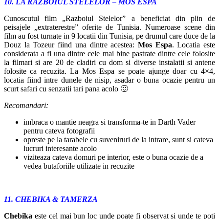
10. LA RAZBOIUL STELELOR – MOS ESPA
Cunoscutul film „Razboiul Stelelor” a beneficiat din plin de
peisajele „extraterestre” oferite de Tunisia. Numeroase scene din
film au fost turnate in 9 locatii din Tunisia, pe drumul care duce de la
Douz la Tozeur fiind una dintre acestea:
Mos Espa
. Locatia este
considerata a fi una dintre cele mai bine pastrate dintre cele folosite
la filmari si are 20 de cladiri cu dom si diverse instalatii si antene
folosite ca recuzita. La Mos Espa se poate ajunge doar cu 4×4,
locatia fiind intre dunele de nisip, asadar o buna ocazie pentru un
scurt safari cu senzatii tari pana acolo 🙂
Recomandari:
imbraca o mantie neagra si transforma-te in Darth Vader
pentru cateva fotografii
opreste pe la tarabele cu suveniruri de la intrare, sunt si cateva
lucruri interesante acolo
viziteaza cateva domuri pe interior, este o buna ocazie de a
vedea butaforiile utilizate in recuzite
11. CHEBIKA & TAMERZA
Chebika
este cel mai bun loc unde poate fi observat si unde te poti