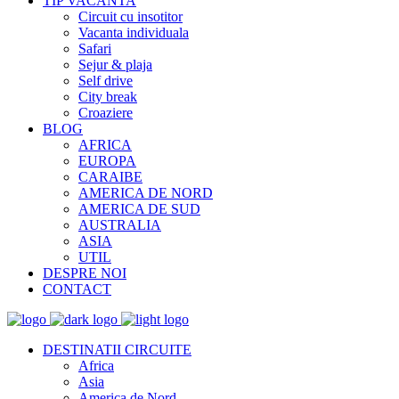
TIP VACANTA
Circuit cu insotitor
Vacanta individuala
Safari
Sejur & plaja
Self drive
City break
Croaziere
BLOG
AFRICA
EUROPA
CARAIBE
AMERICA DE NORD
AMERICA DE SUD
AUSTRALIA
ASIA
UTIL
DESPRE NOI
CONTACT
DESTINATII CIRCUITE
Africa
Asia
America de Nord