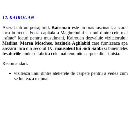
12. KAIROUAN
Asezat intr-un peisaj arid,
Kairouan
este un oras fascinant, ancorat
inca in trecut. Fosta capitala a Maghrebului si unul dintre cele mai
„sfinte” locuri pentru musulmani, Kairouan dezvaluie vizitatorului:
Medina
,
Marea Moschee
,
bazinele Aghlabid
care furnizeaza apa
asezarii inca din secolul IX,
mausoleul lui Sidi Sahbi
si bineinteles
tesatoriile
unde se fabrica cele mai renumite carpete din Tunisia.
Recomandari:
viziteaza unul dintre atelierele de carpete pentru a vedea cum
se lucreaza manual