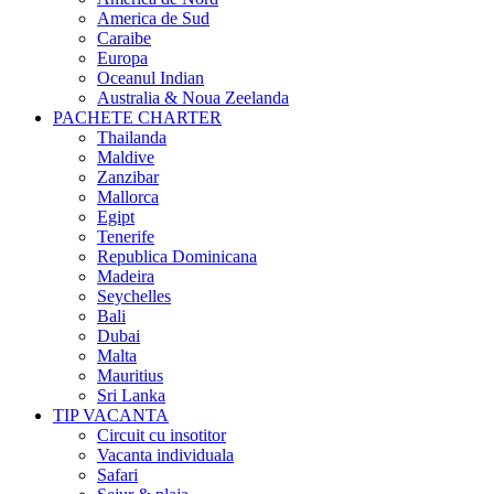
America de Sud
Caraibe
Europa
Oceanul Indian
Australia & Noua Zeelanda
PACHETE CHARTER
Thailanda
Maldive
Zanzibar
Mallorca
Egipt
Tenerife
Republica Dominicana
Madeira
Seychelles
Bali
Dubai
Malta
Mauritius
Sri Lanka
TIP VACANTA
Circuit cu insotitor
Vacanta individuala
Safari