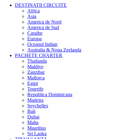
DESTINATII CIRCUITE
Africa
Asia
America de Nord
America de Sud
Caraibe
Europa
Oceanul Indian
Australia & Noua Zeelanda
PACHETE CHARTER
Thailanda
Maldive
Zanzibar
Mallorca
Egipt
Tenerife
Republica Dominicana
Madeira
Seychelles
Bali
Dubai
Malta
Mauritius
Sri Lanka