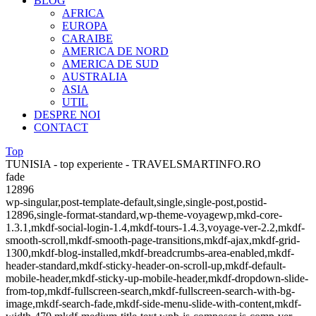
BLOG
AFRICA
EUROPA
CARAIBE
AMERICA DE NORD
AMERICA DE SUD
AUSTRALIA
ASIA
UTIL
DESPRE NOI
CONTACT
Top
TUNISIA - top experiente - TRAVELSMARTINFO.RO
fade
12896
wp-singular,post-template-default,single,single-post,postid-
12896,single-format-standard,wp-theme-voyagewp,mkd-core-
1.3.1,mkdf-social-login-1.4,mkdf-tours-1.4.3,voyage-ver-2.2,mkdf-
smooth-scroll,mkdf-smooth-page-transitions,mkdf-ajax,mkdf-grid-
1300,mkdf-blog-installed,mkdf-breadcrumbs-area-enabled,mkdf-
header-standard,mkdf-sticky-header-on-scroll-up,mkdf-default-
mobile-header,mkdf-sticky-up-mobile-header,mkdf-dropdown-slide-
from-top,mkdf-fullscreen-search,mkdf-fullscreen-search-with-bg-
image,mkdf-search-fade,mkdf-side-menu-slide-with-content,mkdf-