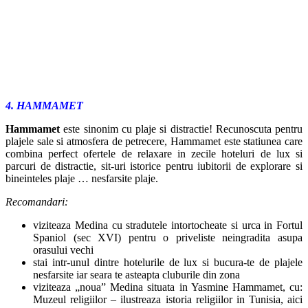
4. HAMMAMET
Hammamet
este sinonim cu plaje si distractie! Recunoscuta pentru
plajele sale si atmosfera de petrecere, Hammamet este statiunea care
combina perfect ofertele de relaxare in zecile hoteluri de lux si
parcuri de distractie, sit-uri istorice pentru iubitorii de explorare si
bineinteles plaje … nesfarsite plaje.
Recomandari:
viziteaza Medina cu stradutele intortocheate si urca in Fortul
Spaniol (sec XVI) pentru o priveliste neingradita asupa
orasului vechi
stai intr-unul dintre hotelurile de lux si bucura-te de plajele
nesfarsite iar seara te asteapta cluburile din zona
viziteaza „noua” Medina situata in Yasmine Hammamet, cu:
Muzeul religiilor – ilustreaza istoria religiilor in Tunisia, aici