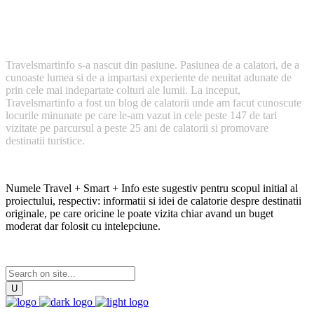
Cum a inceput TravelSmartInfo?
Travelsmartinfo s-a nascut din pasiune. Pasiunea de a calatori, de a
cunoaste lumea si de a impartasi experiente de neuitat adunate de
prin cele mai indepartate colturi ale lumii. La inceput,
Travelsmartinfo a fost un blog de calatorii unde am facut cunoscute
locurile minunate pe care le-am vazut in cele peste 147 de tari
vizitate pe parcursul a peste 25 ani de calatorii si promovare
destinatii turistice.
Numele Travel + Smart + Info este sugestiv pentru scopul initial al
proiectului, respectiv: informatii si idei de calatorie despre destinatii
originale, pe care oricine le poate vizita chiar avand un buget
moderat dar folosit cu intelepciune.