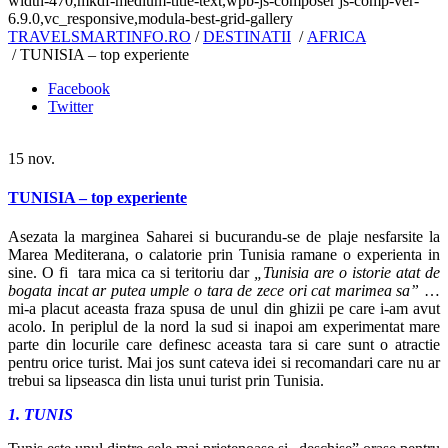
width-470,mkdf-medium-title-text,wpb-js-composer js-comp-ver-
6.9.0,vc_responsive,modula-best-grid-gallery
TRAVELSMARTINFO.RO
/
DESTINATII
/
AFRICA
/
TUNISIA – top experiente
Facebook
Twitter
15
nov.
TUNISIA – top experiente
Asezata la marginea Saharei si bucurandu-se de plaje nesfarsite la
Marea Mediterana, o calatorie prin Tunisia ramane o experienta in
sine. O fi tara mica ca si teritoriu dar
„Tunisia are o istorie atat de
bogata incat ar putea umple o tara de zece ori cat marimea sa”
…
mi-a placut aceasta fraza spusa de unul din ghizii pe care i-am avut
acolo. In periplul de la nord la sud si inapoi am experimentat mare
parte din locurile care definesc aceasta tara si care sunt o atractie
pentru orice turist. Mai jos sunt cateva idei si recomandari care nu ar
trebui sa lipseasca din lista unui turist prin Tunisia.
1. TUNIS