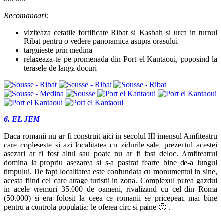
Recomandari:
viziteaza cetatile fortificate Ribat si Kasbah si urca in turnul
Ribat pentru o vedere panoramica asupra orasului
targuieste prin medina
relaxeaza-te pe promenada din Port el Kantaoui, poposind la
terasele de langa docuri
6. EL JEM
Daca romanii nu ar fi construit aici in secolul III imensul Amfiteatru
care copleseste si azi localitatea cu zidurile sale, prezentul acestei
asezari ar fi fost altul sau poate nu ar fi fost deloc. Amfiteatrul
domina la propriu asezarea si s-a pastrat foarte bine de-a lungul
timpului. De fapt localitatea este confundata cu monumentul in sine,
acesta fiind cel care atrage turistii in zona. Complexul putea gazdui
in acele vremuri 35.000 de oameni, rivalizand cu cel din Roma
(50.000) si era folosit la ceea ce romanii se pricepeau mai bine
pentru a controla populatia: le oferea circ si paine 🙂 .