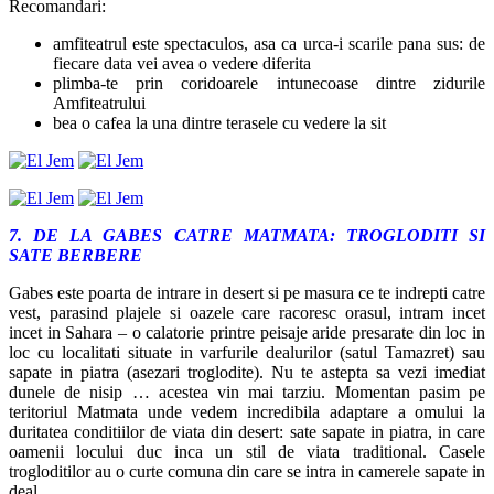
Recomandari:
amfiteatrul este spectaculos, asa ca urca-i scarile pana sus: de
fiecare data vei avea o vedere diferita
plimba-te prin coridoarele intunecoase dintre zidurile
Amfiteatrului
bea o cafea la una dintre terasele cu vedere la sit
7. D
E LA GABES CATRE MATMATA: TROGLODITI SI
SATE BERBERE
Gabes este poarta de intrare in desert si pe masura ce te indrepti catre
vest, parasind plajele si oazele care racoresc orasul, intram incet
incet in Sahara – o calatorie printre peisaje aride presarate din loc in
loc cu localitati situate in varfurile dealurilor (satul Tamazret) sau
sapate in piatra (asezari troglodite). Nu te astepta sa vezi imediat
dunele de nisip … acestea vin mai tarziu. Momentan pasim pe
teritoriul Matmata unde vedem incredibila adaptare a omului la
duritatea conditiilor de viata din desert: sate sapate in piatra, in care
oamenii locului duc inca un stil de viata traditional. Casele
trogloditilor au o curte comuna din care se intra in camerele sapate in
deal.