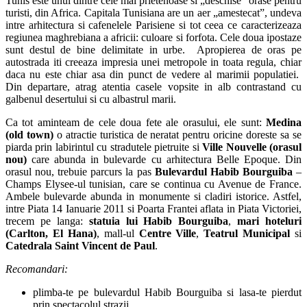
Tunis este unul dintre cele mai prietenoase si „deschise” orase pentru
turisti, din Africa. Capitala Tunisiana are un aer „amestecat”, undeva
intre arhitectura si cafenelele Parisiene si tot ceea ce caracterizeaza
regiunea maghrebiana a africii: culoare si forfota. Cele doua ipostaze
sunt destul de bine delimitate in urbe. Apropierea de oras pe
autostrada iti creeaza impresia unei metropole in toata regula, chiar
daca nu este chiar asa din punct de vedere al marimii populatiei.
Din departare, atrag atentia casele vopsite in alb contrastand cu
galbenul desertului si cu albastrul marii.
Ca tot aminteam de cele doua fete ale orasului, ele sunt:
Medina
(old town)
o atractie turistica de neratat pentru oricine doreste sa se
piarda prin labirintul cu stradutele pietruite si
Ville Nouvelle (orasul
nou)
care abunda in bulevarde cu arhitectura Belle Epoque. Din
orasul nou, trebuie parcurs la pas
Bulevardul Habib Bourguiba
–
Champs Elysee-ul tunisian, care se continua cu Avenue de France.
Ambele bulevarde abunda in monumente si cladiri istorice. Astfel,
intre Piata 14 Ianuarie 2011 si Poarta Frantei aflata in Piata Victoriei,
trecem pe langa:
statuia lui Habib Bourguiba
,
mari hoteluri
(Carlton, El Hana)
, mall-ul
Centre Ville
,
Teatrul Municipal
si
Catedrala Saint Vincent de Paul
.
Recomandari:
plimba-te pe bulevardul Habib Bourguiba si lasa-te pierdut
prin spectacolul strazii