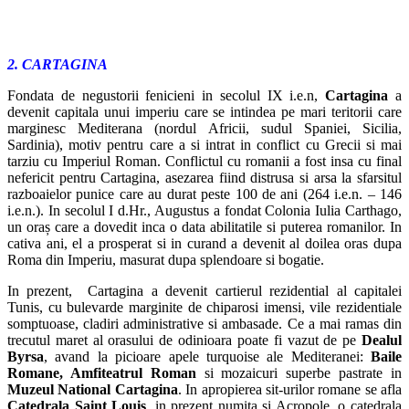
2. CARTAGINA
Fondata de negustorii fenicieni in secolul IX i.e.n,
Cartagina
a
devenit capitala unui imperiu care se intindea pe mari teritorii care
marginesc Mediterana (nordul Africii, sudul Spaniei, Sicilia,
Sardinia), motiv pentru care a si intrat in conflict cu Grecii si mai
tarziu cu Imperiul Roman. Conflictul cu romanii a fost insa cu final
nefericit pentru Cartagina, asezarea fiind distrusa si arsa la sfarsitul
razboaielor punice care au durat peste 100 de ani (264 i.e.n. – 146
i.e.n.). In secolul I d.Hr., Augustus a fondat Colonia Iulia Carthago,
un oraș care a dovedit inca o data abilitatile si puterea romanilor. In
cativa ani, el a prosperat si in curand a devenit al doilea oras dupa
Roma din Imperiu, masurat dupa splendoare si bogatie.
In prezent, Cartagina a devenit cartierul rezidential al capitalei
Tunis, cu bulevarde marginite de chiparosi imensi, vile rezidentiale
somptuoase, cladiri administrative si ambasade. Ce a mai ramas din
trecutul maret al orasului de odinioara poate fi vazut de pe
Dealul
Byrsa
, avand la picioare apele turquoise ale Mediteranei:
Baile
Romane, Amfiteatrul Roman
si mozaicuri superbe pastrate in
Muzeul National Cartagina
. In apropierea sit-urilor romane se afla
Catedrala Saint Louis
, in prezent numita si Acropole, o catedrala