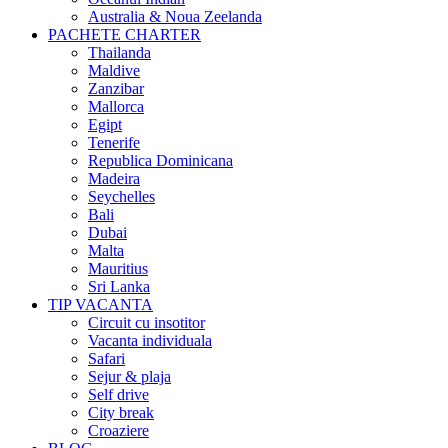
Australia & Noua Zeelanda
PACHETE CHARTER
Thailanda
Maldive
Zanzibar
Mallorca
Egipt
Tenerife
Republica Dominicana
Madeira
Seychelles
Bali
Dubai
Malta
Mauritius
Sri Lanka
TIP VACANTA
Circuit cu insotitor
Vacanta individuala
Safari
Sejur & plaja
Self drive
City break
Croaziere