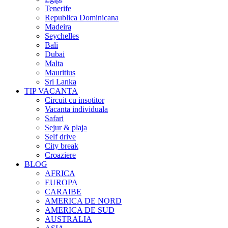
Tenerife
Republica Dominicana
Madeira
Seychelles
Bali
Dubai
Malta
Mauritius
Sri Lanka
TIP VACANTA
Circuit cu insotitor
Vacanta individuala
Safari
Sejur & plaja
Self drive
City break
Croaziere
BLOG
AFRICA
EUROPA
CARAIBE
AMERICA DE NORD
AMERICA DE SUD
AUSTRALIA