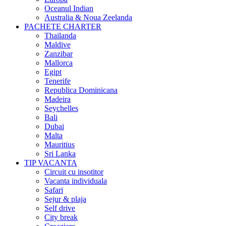
Oceanul Indian
Australia & Noua Zeelanda
PACHETE CHARTER
Thailanda
Maldive
Zanzibar
Mallorca
Egipt
Tenerife
Republica Dominicana
Madeira
Seychelles
Bali
Dubai
Malta
Mauritius
Sri Lanka
TIP VACANTA
Circuit cu insotitor
Vacanta individuala
Safari
Sejur & plaja
Self drive
City break