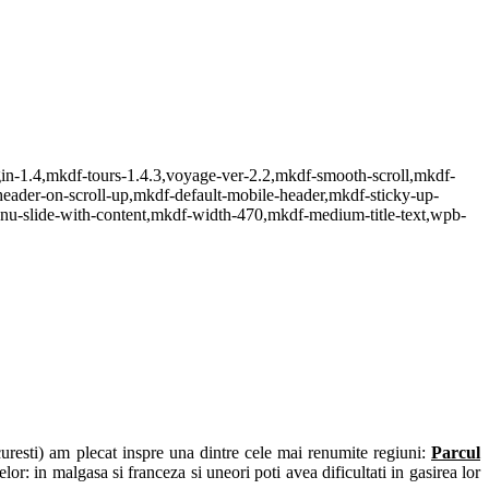
gin-1.4,mkdf-tours-1.4.3,voyage-ver-2.2,mkdf-smooth-scroll,mkdf-
eader-on-scroll-up,mkdf-default-mobile-header,mkdf-sticky-up-
nu-slide-with-content,mkdf-width-470,mkdf-medium-title-text,wpb-
resti) am plecat inspre una dintre cele mai renumite regiuni:
Parcul
or: in malgasa si franceza si uneori poti avea dificultati in gasirea lor