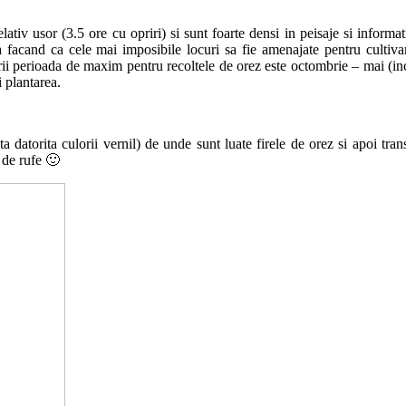
tiv usor (3.5 ore cu opriri) si sunt foarte densi in peisaje si informa
a facand ca cele mai imposibile locuri sa fie amenajate pentru cultiva
ii perioada de maxim pentru recoltele de orez este octombrie – mai (ince
i plantarea.
nta datorita culorii vernil) de unde sunt luate firele de orez si apoi tr
 de rufe 🙂