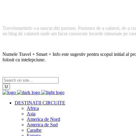
Cum a inceput TravelSmartInfo?
Travelsmartinfo s-a nascut din pasiune. Pasiunea de a calatori, de a cu
un blog de calatorii unde am facut cunoscute locurile minunate pe care l
Numele Travel + Smart + Info este sugestiv pentru scopul initial al proi
folosit cu intelepciune.
DESTINATII CIRCUITE
Africa
Asia
America de Nord
America de Sud
Caraibe
Europa