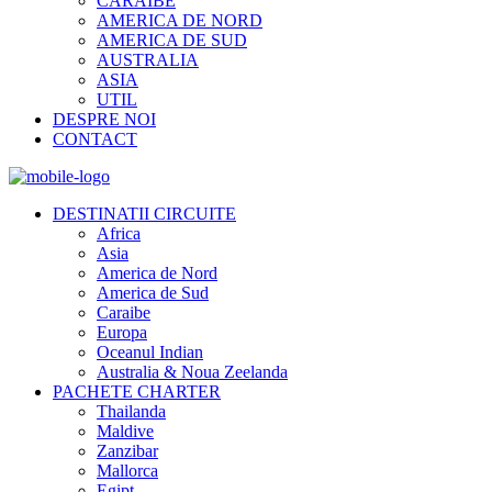
CARAIBE
AMERICA DE NORD
AMERICA DE SUD
AUSTRALIA
ASIA
UTIL
DESPRE NOI
CONTACT
DESTINATII CIRCUITE
Africa
Asia
America de Nord
America de Sud
Caraibe
Europa
Oceanul Indian
Australia & Noua Zeelanda
PACHETE CHARTER
Thailanda
Maldive
Zanzibar
Mallorca
Egipt