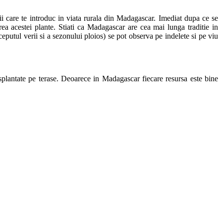
tii care te introduc in viata rurala din Madagascar. Imediat dupa ce se
rea acestei plante. Stiati ca Madagascar are cea mai lunga traditie in
putul verii si a sezonului ploios) se pot observa pe indelete si pe viu
ansplantate pe terase. Deoarece in Madagascar fiecare resursa este bine