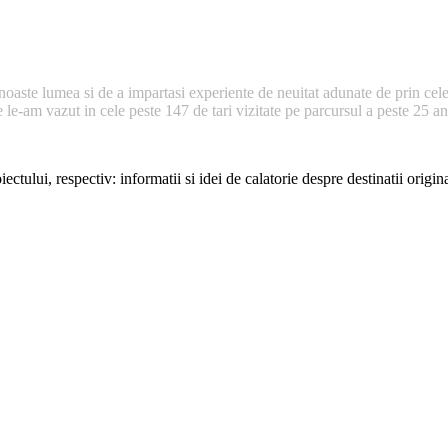
noaste lumea si de a impartasi experiente de neuitat adunate de prin cele
e-am vazut in cele peste 147 de tari vizitate pe parcursul a peste 25 ani 
ectului, respectiv: informatii si idei de calatorie despre destinatii origi