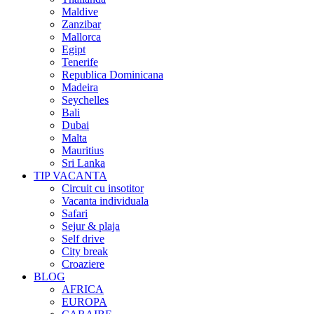
Maldive
Zanzibar
Mallorca
Egipt
Tenerife
Republica Dominicana
Madeira
Seychelles
Bali
Dubai
Malta
Mauritius
Sri Lanka
TIP VACANTA
Circuit cu insotitor
Vacanta individuala
Safari
Sejur & plaja
Self drive
City break
Croaziere
BLOG
AFRICA
EUROPA