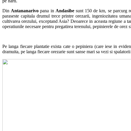
pe harti.
Din
Antananarivo
pana in
Andasibe
sunt 150 de km, se parcurg rela
paraseste capitala drumul trece printre orezarii, ingeniozitatea uman
cultivarea orezului, exceptand Asia? Deoarece in aceasta regiune a tar
operatiunile necesare pentru pregatirea terenului, pepinierele de orez s
Pe langa fiecare plantatie exista cate o pepiniera (care iese in evide
dramuita, pe langa fiecare orezarie sunt sanse mari sa vezi si spalatorii