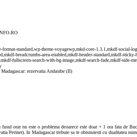
TINFO.RO
ngle-format-standard,wp-theme-voyagewp,mkd-core-1.3.1,mkdf-social-lo
ed,mkdf-breadcrumbs-area-enabled,mkdf-header-standard,mkdf-sticky-h
,mkdf-fullscreen-search-with-bg-image,mkdf-search-fade,mkdf-side-me
y
 Madagascar: rezervatia Andasibe (II)
usul orar nu este o problema deoarece este doar + 1 ora fata de Bucu
tia Perinet). In Madagascar trebuie sa te obisnuiesti cu dualitatea numel