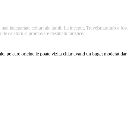
 mai indepartate colturi ale lumii. La inceput, Travelsmartinfo a fost
de calatorii si promovare destinatii turistice.
nale, pe care oricine le poate vizita chiar avand un buget moderat dar