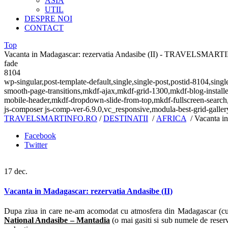
ASIA
UTIL
DESPRE NOI
CONTACT
Top
Vacanta in Madagascar: rezervatia Andasibe (II) - TRAVELSMAR
fade
8104
wp-singular,post-template-default,single,single-post,postid-8104,si
smooth-page-transitions,mkdf-ajax,mkdf-grid-1300,mkdf-blog-install
mobile-header,mkdf-dropdown-slide-from-top,mkdf-fullscreen-search
js-composer js-comp-ver-6.9.0,vc_responsive,modula-best-grid-galler
TRAVELSMARTINFO.RO
/
DESTINATII
/
AFRICA
/
Vacanta in
Facebook
Twitter
17
dec.
Vacanta in Madagascar: rezervatia Andasibe (II)
Dupa ziua in care ne-am acomodat cu atmosfera din Madagascar (cu f
National Andasibe – Mantadia
(o mai gasiti si sub numele de reserva