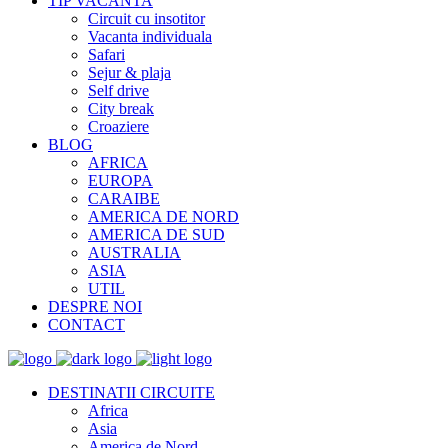
TIP VACANTA
Circuit cu insotitor
Vacanta individuala
Safari
Sejur & plaja
Self drive
City break
Croaziere
BLOG
AFRICA
EUROPA
CARAIBE
AMERICA DE NORD
AMERICA DE SUD
AUSTRALIA
ASIA
UTIL
DESPRE NOI
CONTACT
DESTINATII CIRCUITE
Africa
Asia
America de Nord