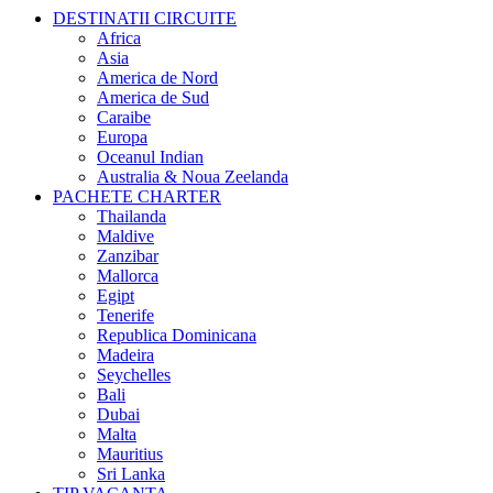
DESTINATII CIRCUITE
Africa
Asia
America de Nord
America de Sud
Caraibe
Europa
Oceanul Indian
Australia & Noua Zeelanda
PACHETE CHARTER
Thailanda
Maldive
Zanzibar
Mallorca
Egipt
Tenerife
Republica Dominicana
Madeira
Seychelles
Bali
Dubai
Malta
Mauritius
Sri Lanka