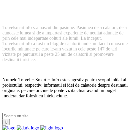
Cum a inceput TravelSmartInfo?
Travelsmartinfo s-a nascut din pasiune. Pasiunea de a calatori, de a
cunoaste lumea si de a impartasi experiente de neuitat adunate de
prin cele mai indepartate colturi ale lumii. La inceput,
Travelsmartinfo a fost un blog de calatorii unde am facut cunoscute
locurile minunate pe care le-am vazut in cele peste 147 de tari
vizitate pe parcursul a peste 25 ani de calatorii si promovare
destinatii turistice.
Numele Travel + Smart + Info este sugestiv pentru scopul initial al
proiectului, respectiv: informatii si idei de calatorie despre destinatii
originale, pe care oricine le poate vizita chiar avand un buget
moderat dar folosit cu intelepciune.