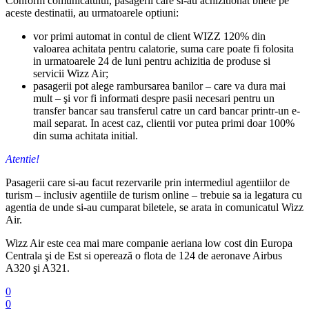
Conform comunicatului, pasagerii care si-au achizitionat bilete pe
aceste destinatii, au urmatoarele optiuni:
vor primi automat in contul de client WIZZ 120% din
valoarea achitata pentru calatorie, suma care poate fi folosita
in urmatoarele 24 de luni pentru achizitia de produse si
servicii Wizz Air;
pasagerii pot alege rambursarea banilor – care va dura mai
mult – şi vor fi informati despre pasii necesari pentru un
transfer bancar sau transferul catre un card bancar printr-un e-
mail separat. In acest caz, clientii vor putea primi doar 100%
din suma achitata initial.
Atentie!
Pasagerii care si-au facut rezervarile prin intermediul agentiilor de
turism – inclusiv agentiile de turism online – trebuie sa ia legatura cu
agentia de unde si-au cumparat biletele, se arata in comunicatul Wizz
Air.
Wizz Air este cea mai mare companie aeriana low cost din Europa
Centrala şi de Est si operează o flota de 124 de aeronave Airbus
A320 şi A321.
0
0