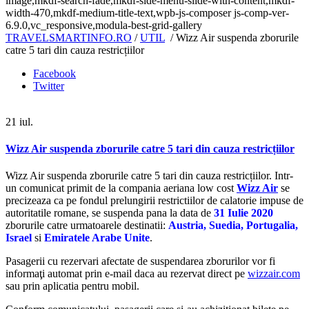
image,mkdf-search-fade,mkdf-side-menu-slide-with-content,mkdf-
width-470,mkdf-medium-title-text,wpb-js-composer js-comp-ver-
6.9.0,vc_responsive,modula-best-grid-gallery
TRAVELSMARTINFO.RO
/
UTIL
/
Wizz Air suspenda zborurile
catre 5 tari din cauza restricțiilor
Facebook
Twitter
21
iul.
Wizz Air suspenda zborurile catre 5 tari din cauza restricțiilor
Wizz Air suspenda zborurile catre 5 tari din cauza restricțiilor. Intr-
un comunicat primit de la compania aeriana low cost
Wizz Air
se
precizeaza ca pe fondul prelungirii restrictiilor de calatorie impuse de
autoritatile romane, se suspenda pana la data de
31 Iulie 2020
zborurile catre urmatoarele destinatii:
Austria, Suedia, Portugalia,
Israel
si
Emiratele Arabe Unite
.
Pasagerii cu rezervari afectate de suspendarea zborurilor vor fi
informaţi automat prin e-mail daca au rezervat direct pe
wizzair.com
sau prin aplicatia pentru mobil.