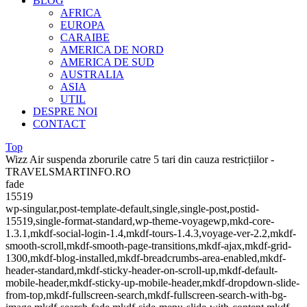
BLOG
AFRICA
EUROPA
CARAIBE
AMERICA DE NORD
AMERICA DE SUD
AUSTRALIA
ASIA
UTIL
DESPRE NOI
CONTACT
Top
Wizz Air suspenda zborurile catre 5 tari din cauza restricțiilor -
TRAVELSMARTINFO.RO
fade
15519
wp-singular,post-template-default,single,single-post,postid-
15519,single-format-standard,wp-theme-voyagewp,mkd-core-
1.3.1,mkdf-social-login-1.4,mkdf-tours-1.4.3,voyage-ver-2.2,mkdf-
smooth-scroll,mkdf-smooth-page-transitions,mkdf-ajax,mkdf-grid-
1300,mkdf-blog-installed,mkdf-breadcrumbs-area-enabled,mkdf-
header-standard,mkdf-sticky-header-on-scroll-up,mkdf-default-
mobile-header,mkdf-sticky-up-mobile-header,mkdf-dropdown-slide-
from-top,mkdf-fullscreen-search,mkdf-fullscreen-search-with-bg-