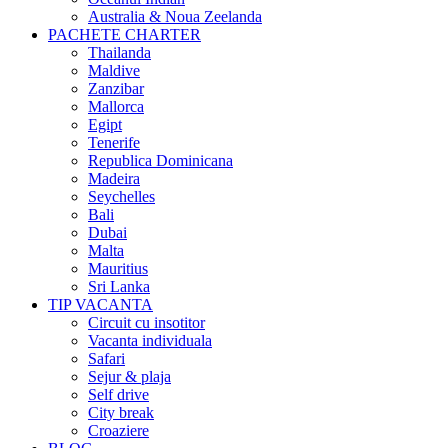
Australia & Noua Zeelanda
PACHETE CHARTER
Thailanda
Maldive
Zanzibar
Mallorca
Egipt
Tenerife
Republica Dominicana
Madeira
Seychelles
Bali
Dubai
Malta
Mauritius
Sri Lanka
TIP VACANTA
Circuit cu insotitor
Vacanta individuala
Safari
Sejur & plaja
Self drive
City break
Croaziere