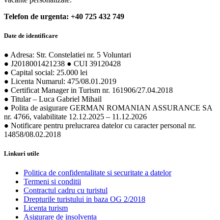
Telefon de urgenta: +40 725 432 749
Date de identificare
● Adresa: Str. Constelatiei nr. 5 Voluntari
● J2018001421238 ● CUI 39120428
● Capital social: 25.000 lei
● Licenta Numarul: 475/08.01.2019
● Certificat Manager in Turism nr. 161906/27.04.2018
● Titular – Luca Gabriel Mihail
● Polita de asigurare GERMAN ROMANIAN ASSURANCE SA
nr. 4766, valabilitate 12.12.2025 – 11.12.2026
● Notificare pentru prelucrarea datelor cu caracter personal nr.
14858/08.02.2018
Linkuri utile
Politica de confidentalitate si securitate a datelor
Termeni si conditii
Contractul cadru cu turistul
Drepturile turistului in baza OG 2/2018
Licenta turism
Asigurare de insolventa