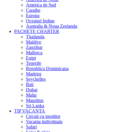
America de Sud
Caraibe
Europa
Oceanul Indian
Australia & Noua Zeelanda
PACHETE CHARTER
Thailanda
Maldive
Zanzibar
Mallorca
Egipt
Tenerife
Republica Dominicana
Madeira
Seychelles
Bali
Dubai
Malta
Mauritius
Sri Lanka
TIP VACANTA
Circuit cu insotitor
Vacanta individuala
Safari