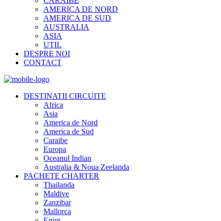
CARAIBE
AMERICA DE NORD
AMERICA DE SUD
AUSTRALIA
ASIA
UTIL
DESPRE NOI
CONTACT
DESTINATII CIRCUITE
Africa
Asia
America de Nord
America de Sud
Caraibe
Europa
Oceanul Indian
Australia & Noua Zeelanda
PACHETE CHARTER
Thailanda
Maldive
Zanzibar
Mallorca
Egipt