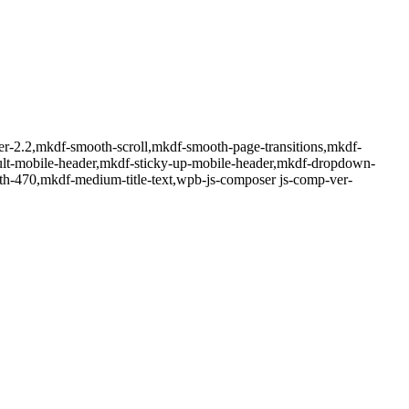
er-2.2,mkdf-smooth-scroll,mkdf-smooth-page-transitions,mkdf-
ault-mobile-header,mkdf-sticky-up-mobile-header,mkdf-dropdown-
dth-470,mkdf-medium-title-text,wpb-js-composer js-comp-ver-