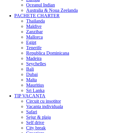
Oceanul Indian
Australia & Noua Zeelanda
PACHETE CHARTER
Thailanda
Maldive
Zanzibar
Mallorca
Egipt
Tenerife
Republica Dominicana
Madeira
Seychelles
Bali
Dubai
Malta
Mauritius
Sri Lanka
TIP VACANTA
Circuit cu insotitor
Vacanta individuala
Safari
Sejur & plaja
Self drive
City break