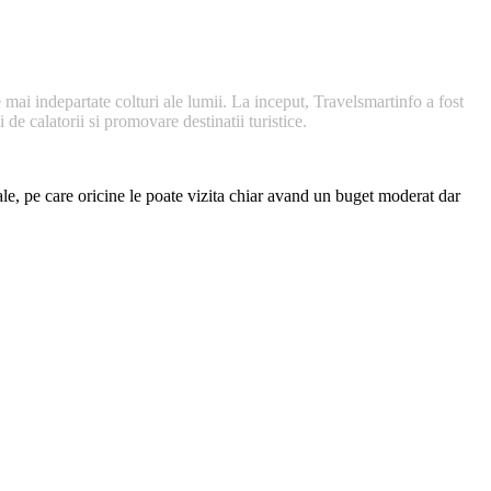
 mai indepartate colturi ale lumii. La inceput, Travelsmartinfo a fost
de calatorii si promovare destinatii turistice.
nale, pe care oricine le poate vizita chiar avand un buget moderat dar