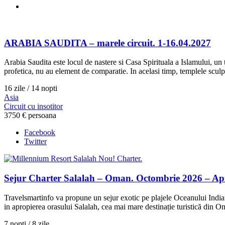
ARABIA SAUDITA – marele circuit. 1-16.04.2027
Arabia Saudita este locul de nastere si Casa Spirituala a Islamului, u
profetica, nu au element de comparatie. In acelasi timp, templele scu
16 zile / 14 nopti
Asia
Circuit cu insotitor
3750 €
persoana
Facebook
Twitter
Nou! Charter.
Sejur Charter Salalah – Oman. Octombrie 2026 – Apr
Travelsmartinfo va propune un sejur exotic pe plajele Oceanului India
in apropierea orasului Salalah, cea mai mare destinație turistică din 
7 nopti / 8 zile