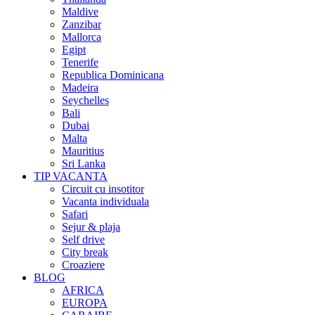
Maldive
Zanzibar
Mallorca
Egipt
Tenerife
Republica Dominicana
Madeira
Seychelles
Bali
Dubai
Malta
Mauritius
Sri Lanka
TIP VACANTA
Circuit cu insotitor
Vacanta individuala
Safari
Sejur & plaja
Self drive
City break
Croaziere
BLOG
AFRICA
EUROPA