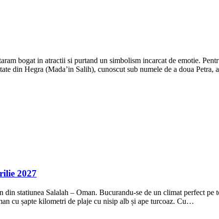
n taram bogat in atractii si purtand un simbolism incarcat de emotie. Pe
lptate din Hegra (Mada’in Salih), cunoscut sub numele de a doua Petra, 
ilie 2027
n din statiunea Salalah – Oman. Bucurandu-se de un climat perfect pe to
Oman cu șapte kilometri de plaje cu nisip alb și ape turcoaz. Cu…