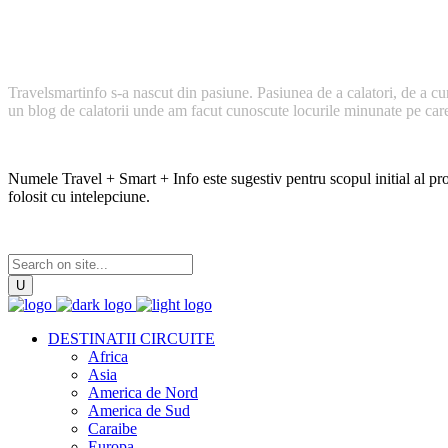
Cum a inceput TravelSmartInfo?
Travelsmartinfo s-a nascut din pasiune. Pasiunea de a calatori, de a cu
un blog de calatorii unde am facut cunoscute locurile minunate pe care l
Numele Travel + Smart + Info este sugestiv pentru scopul initial al proi
folosit cu intelepciune.
DESTINATII CIRCUITE
Africa
Asia
America de Nord
America de Sud
Caraibe
Europa