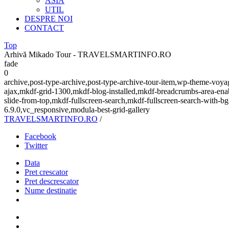
ASIA
UTIL
DESPRE NOI
CONTACT
Top
Arhivă Mikado Tour - TRAVELSMARTINFO.RO
fade
0
archive,post-type-archive,post-type-archive-tour-item,wp-theme-voy
ajax,mkdf-grid-1300,mkdf-blog-installed,mkdf-breadcrumbs-area-ena
slide-from-top,mkdf-fullscreen-search,mkdf-fullscreen-search-with-
6.9.0,vc_responsive,modula-best-grid-gallery
TRAVELSMARTINFO.RO
/
Facebook
Twitter
Data
Pret crescator
Pret descrescator
Nume destinatie