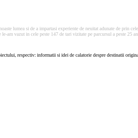
noaste lumea si de a impartasi experiente de neuitat adunate de prin cele
e-am vazut in cele peste 147 de tari vizitate pe parcursul a peste 25 ani 
ectului, respectiv: informatii si idei de calatorie despre destinatii origi