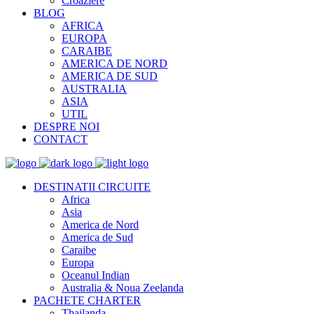
Croaziere
BLOG
AFRICA
EUROPA
CARAIBE
AMERICA DE NORD
AMERICA DE SUD
AUSTRALIA
ASIA
UTIL
DESPRE NOI
CONTACT
DESTINATII CIRCUITE
Africa
Asia
America de Nord
America de Sud
Caraibe
Europa
Oceanul Indian
Australia & Noua Zeelanda
PACHETE CHARTER
Thailanda