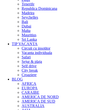
Tenerife
Republica Dominicana
Madeira
Seychelles
Bali
Dubai
Malta
Mauritius
Sri Lanka
TIP VACANTA
Circuit cu insotitor
Vacanta individuala
Safari
Sejur & plaja
Self drive
City break
Croaziere
BLOG
AFRICA
EUROPA
CARAIBE
AMERICA DE NORD
AMERICA DE SUD
AUSTRALIA