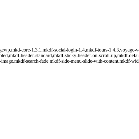
agewp,mkd-core-1.3.1,mkdf-social-login-1.4,mkdf-tours-1.4.3,voyage-v
bled,mkdf-header-standard,mkdf-sticky-header-on-scroll-up,mkdf-def
bg-image,mkdf-search-fade,mkdf-side-menu-slide-with-content,mkdf-wi